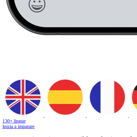
130+ lingue
Inizia a imparare