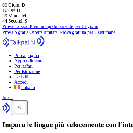
00
Giorni
D
16
Ore
H
59
Minuti
M
43
Secondi
S
Prova Talkpal Premium gratuitamente per 14 giorni
Provalo gratis
Offerta limitata:
Prova gratuita per 2 settimane
Prima pagina
Apprendimento
Per Affari
Per Istruzione
Iscriviti
Accedi
Italiano
Inizia
Impara le lingue più velocemente con l'intel