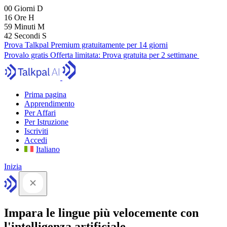
00
Giorni
D
16
Ore
H
59
Minuti
M
41
Secondi
S
Prova Talkpal Premium gratuitamente per 14 giorni
Provalo gratis
Offerta limitata:
Prova gratuita per 2 settimane
Prima pagina
Apprendimento
Per Affari
Per Istruzione
Iscriviti
Accedi
Italiano
Inizia
Impara le lingue più velocemente con
l'intelligenza artificiale