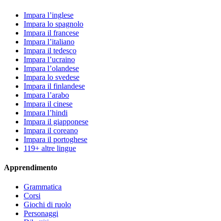
Impara l’inglese
Impara lo spagnolo
Impara il francese
Impara l’italiano
Impara il tedesco
Impara l’ucraino
Impara l’olandese
Impara lo svedese
Impara il finlandese
Impara l’arabo
Impara il cinese
Impara l’hindi
Impara il giapponese
Impara il coreano
Impara il portoghese
119+ altre lingue
Apprendimento
Grammatica
Corsi
Giochi di ruolo
Personaggi