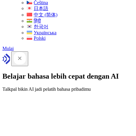
Čeština
日本語
中文 (简体)
हिंदी
한국어
Українська
Polski
Mulai
Belajar bahasa lebih cepat dengan AI
Talkpal bikin AI jadi pelatih bahasa pribadimu