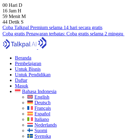
00
Hari
D
16
Jam
H
59
Menit
M
43
Detik
S
Coba Talkpal Premium selama 14 hari secara gratis
Coba gratis
Penawaran terbatas:
Coba gratis selama 2 minggu
Beranda
Pembelajaran
Untuk Bisnis
Untuk Pendidikan
Daftar
Masuk
Bahasa Indonesia
English
Deutsch
Français
Español
Italiano
Nederlands
Suomi
Svenska