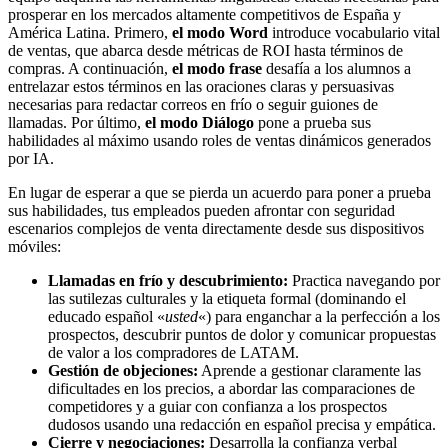
prosperar en los mercados altamente competitivos de España y
América Latina. Primero,
el modo Word
introduce vocabulario vital
de ventas, que abarca desde métricas de ROI hasta términos de
compras. A continuación,
el modo frase
desafía a los alumnos a
entrelazar estos términos en las oraciones claras y persuasivas
necesarias para redactar correos en frío o seguir guiones de
llamadas. Por último,
el modo Diálogo
pone a prueba sus
habilidades al máximo usando roles de ventas dinámicos generados
por IA.
En lugar de esperar a que se pierda un acuerdo para poner a prueba
sus habilidades, tus empleados pueden afrontar con seguridad
escenarios complejos de venta directamente desde sus dispositivos
móviles:
Llamadas en frío y descubrimiento:
Practica navegando por
las sutilezas culturales y la etiqueta formal (dominando el
educado español «
usted
«) para enganchar a la perfección a los
prospectos, descubrir puntos de dolor y comunicar propuestas
de valor a los compradores de LATAM.
Gestión de objeciones:
Aprende a gestionar claramente las
dificultades en los precios, a abordar las comparaciones de
competidores y a guiar con confianza a los prospectos
dudosos usando una redacción en español precisa y empática.
Cierre y negociaciones:
Desarrolla la confianza verbal