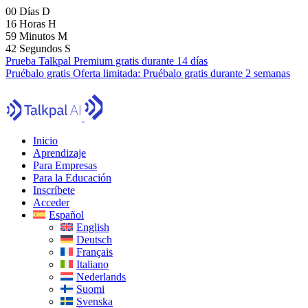
00
Días
D
16
Horas
H
59
Minutos
M
41
Segundos
S
Prueba Talkpal Premium gratis durante 14 días
Pruébalo gratis
Oferta limitada:
Pruébalo gratis durante 2 semanas
Inicio
Aprendizaje
Para Empresas
Para la Educación
Inscríbete
Acceder
Español
English
Deutsch
Français
Italiano
Nederlands
Suomi
Svenska