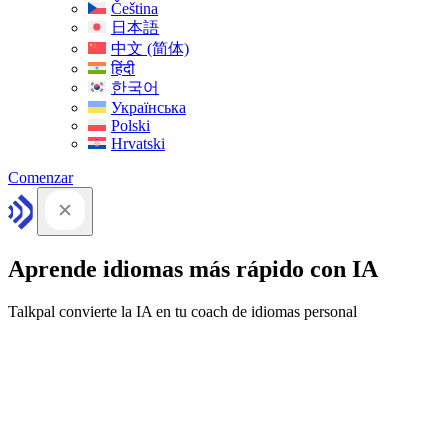
Čeština
日本語
中文 (简体)
हिंदी
한국어
Українська
Polski
Hrvatski
Comenzar
Aprende idiomas más rápido con IA
Talkpal convierte la IA en tu coach de idiomas personal