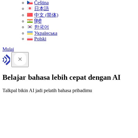
Čeština
日本語
中文 (简体)
हिंदी
한국어
Українська
Polski
Mulai
Belajar bahasa lebih cepat dengan AI
Talkpal bikin AI jadi pelatih bahasa pribadimu