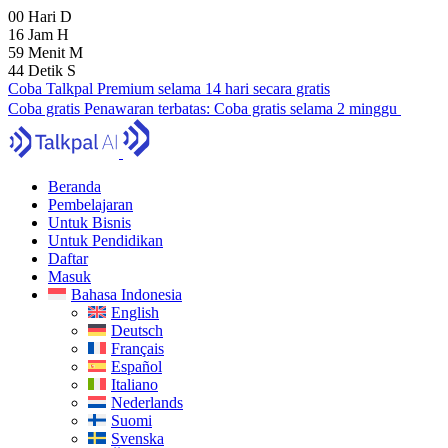
00
Hari
D
16
Jam
H
59
Menit
M
43
Detik
S
Coba Talkpal Premium selama 14 hari secara gratis
Coba gratis
Penawaran terbatas:
Coba gratis selama 2 minggu
Beranda
Pembelajaran
Untuk Bisnis
Untuk Pendidikan
Daftar
Masuk
Bahasa Indonesia
English
Deutsch
Français
Español
Italiano
Nederlands
Suomi
Svenska