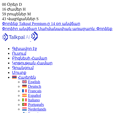
00
Օրեր
D
16
Ժամեր
H
59
րոպեներ
M
42
Վայրկյաններ
S
Փորձեք Talkpal Premium-ը 14 օր անվճար
Փորձիր անվճար
Սահմանափակ առաջարկ:
Փորձեք
Գլխավոր էջ
Ուսում
Բիզնեսի Համար
Կրթության Համար
Գրանցում
Մուտք
Հայերեն
English
Deutsch
Français
Español
Italiano
Português
Nederlands