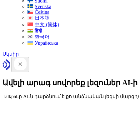
Suomi
Svenska
Čeština
日本語
中文 (简体)
हिंदी
한국어
Українська
Սկսիր
Ավելի արագ սովորեք լեզուներ AI-ի
Talkpal-ը AI-ն դարձնում է քո անձնական լեզվի մարզիչ