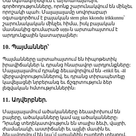
Սա օգտագործվում է արտահայտելու
գործողությունները, որոնք շարունակվում են մինչեւ
որոշակի պահ։ Մալայալամը սովորաբար
օգտագործում է բայական stem plus kkondu irikkunnu՝
շարունակական մինչեւ հիմա, իսկ բայական
մասնակից գումարած uṇṭu-ն արտահայտում է
արդյունքային կատարյալներ։
10. Պայմաններ՝
Պայմանները արտահայտում են հիպոթետիկ
իրավիճակներ և դրանց հնարավոր արդյունքները:
Մալայալամում դրանք ձեւավորվում են -eṅkil եւ -āl
վերջավորություններով, եւ դրանց տիրապետելը
կավելացնի նրբերանգ եւ ճշգրտություն ձեր
լեզվական հմտություններին։
11. Ադվերբներ.
Մալայալամում ածականները ձեւափոխում են
բայերը, ածականները կամ այլ ածականները։
Դրանք տեղեկատվություն են տալիս ձեւի, վայրի,
ժամանակի, աստիճանի եւ այլնի մասին եւ
ձեւավորվում են կա՛մ առանձին բառերի տեսքով,