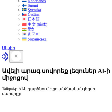
Nederlands
Suomi
Svenska
Čeština
日本語
中文 (简体)
हिंदी
한국어
Українська
Սկսիր
Ավելի արագ սովորեք լեզուներ AI-ի
միջոցով
Talkpal-ը AI-ն դարձնում է քո անձնական լեզվի
մարզիչը: