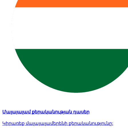
Մալայալամ քերականության դասեր
Կիրառեք մալայալամերենի քերականությունը: