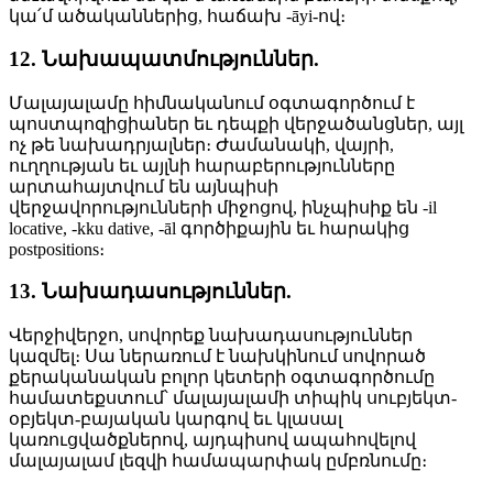
կա՛մ ածականներից, հաճախ -āyi-ով։
12. Նախապատմություններ.
Մալայալամը հիմնականում օգտագործում է
պոստպոզիցիաներ եւ դեպքի վերջածանցներ, այլ
ոչ թե նախադրյալներ։ Ժամանակի, վայրի,
ուղղության եւ այլնի հարաբերությունները
արտահայտվում են այնպիսի
վերջավորությունների միջոցով, ինչպիսիք են -il
locative, -kku dative, -āl գործիքային եւ հարակից
postpositions։
13. Նախադասություններ.
Վերջիվերջո, սովորեք նախադասություններ
կազմել։ Սա ներառում է նախկինում սովորած
քերականական բոլոր կետերի օգտագործումը
համատեքստում՝ մալայալամի տիպիկ սուբյեկտ-
օբյեկտ-բայական կարգով եւ կլասալ
կառուցվածքներով, այդպիսով ապահովելով
մալայալամ լեզվի համապարփակ ըմբռնումը։