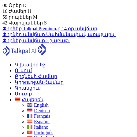
00
Օրեր
D
16
Ժամեր
H
59
րոպեներ
M
41
Վայրկյաններ
S
Փորձեք Talkpal Premium-ը 14 օր անվճար
Փորձիր անվճար
Սահմանափակ առաջարկ:
Փորձեք անվճար 2 շաբաթ
Գլխավոր էջ
Ուսում
Բիզնեսի Համար
Կրթության Համար
Գրանցում
Մուտք
Հայերեն
English
Deutsch
Français
Español
Italiano
Português