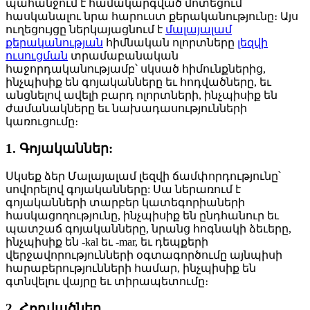
պահանջում է համակարգված մոտեցում՝
հասկանալու նրա հարուստ քերականությունը։ Այս
ուղեցույցը ներկայացնում է
մալայալամ
քերականության
հիմնական ոլորտները
լեզվի
ուսուցման
տրամաբանական
հաջորդականությամբ՝ սկսած հիմունքներից,
ինչպիսիք են գոյականները եւ հոդվածները, եւ
անցնելով ավելի բարդ ոլորտների, ինչպիսիք են
ժամանակները եւ նախադասությունների
կառուցումը։
1. Գոյականներ:
Սկսեք ձեր Մալայալամ լեզվի ճամփորդությունը՝
սովորելով գոյականները: Սա ներառում է
գոյականների տարբեր կատեգորիաների
հասկացողությունը, ինչպիսիք են ընդհանուր եւ
պատշաճ գոյականները, նրանց հոգնակի ձեւերը,
ինչպիսիք են -kal եւ -mar, եւ դեպքերի
վերջավորությունների օգտագործումը այնպիսի
հարաբերությունների համար, ինչպիսիք են
գտնվելու վայրը եւ տիրապետումը։
2. Հոդվածներ.