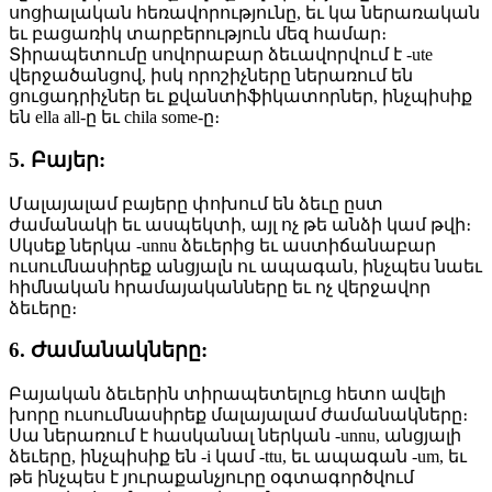
սոցիալական հեռավորությունը, եւ կա ներառական
եւ բացառիկ տարբերություն մեզ համար։
Տիրապետումը սովորաբար ձեւավորվում է -ute
վերջածանցով, իսկ որոշիչները ներառում են
ցուցադրիչներ եւ քվանտիֆիկատորներ, ինչպիսիք
են ella all-ը եւ chila some-ը։
5. Բայեր:
Մալայալամ բայերը փոխում են ձեւը ըստ
ժամանակի եւ ասպեկտի, այլ ոչ թե անձի կամ թվի։
Սկսեք ներկա -unnu ձեւերից եւ աստիճանաբար
ուսումնասիրեք անցյալն ու ապագան, ինչպես նաեւ
հիմնական հրամայականները եւ ոչ վերջավոր
ձեւերը։
6. Ժամանակները:
Բայական ձեւերին տիրապետելուց հետո ավելի
խորը ուսումնասիրեք մալայալամ ժամանակները։
Սա ներառում է հասկանալ ներկան -unnu, անցյալի
ձեւերը, ինչպիսիք են -i կամ -ttu, եւ ապագան -um, եւ
թե ինչպես է յուրաքանչյուրը օգտագործվում