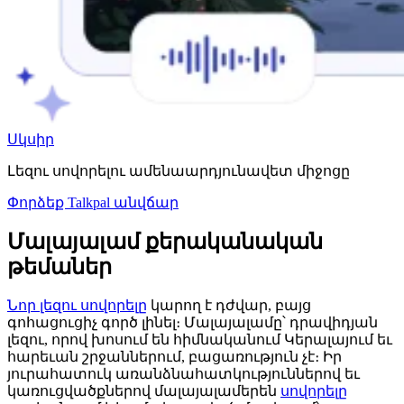
Սկսիր
Լեզու սովորելու ամենաարդյունավետ միջոցը
Փորձեք Talkpal անվճար
Մալայալամ քերականական
թեմաներ
Նոր լեզու սովորելը
կարող է դժվար, բայց
գոհացուցիչ գործ լինել։ Մալայալամը՝ դրավիդյան
լեզու, որով խոսում են հիմնականում Կերալայում եւ
հարեւան շրջաններում, բացառություն չէ։ Իր
յուրահատուկ առանձնահատկություններով եւ
կառուցվածքներով մալայալամերեն
սովորելը