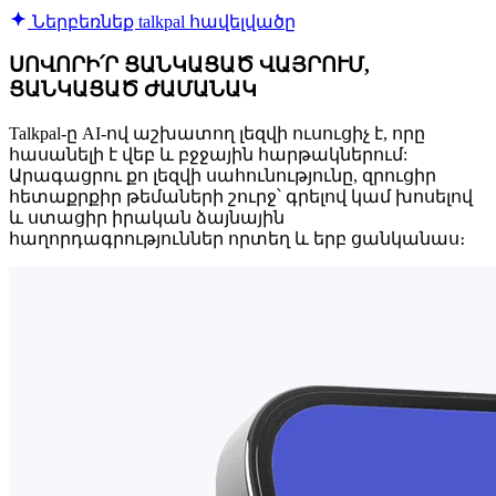
Ներբեռնեք talkpal հավելվածը
ՍՈՎՈՐԻ՛Ր ՑԱՆԿԱՑԱԾ ՎԱՅՐՈՒՄ,
ՑԱՆԿԱՑԱԾ ԺԱՄԱՆԱԿ
Talkpal-ը AI-ով աշխատող լեզվի ուսուցիչ է, որը
հասանելի է վեբ և բջջային հարթակներում:
Արագացրու քո լեզվի սահունությունը, զրուցիր
հետաքրքիր թեմաների շուրջ՝ գրելով կամ խոսելով
և ստացիր իրական ձայնային
հաղորդագրություններ որտեղ և երբ ցանկանաս։