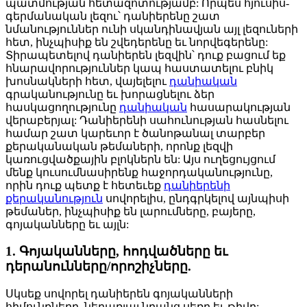
պատմության հետազոտությամբ: Որպես հյուսիս-
գերմանական լեզու՝ դանիերենը շատ
նմանություններ ունի սկանդինավյան այլ լեզուների
հետ, ինչպիսիք են շվեդերենը եւ նորվեգերենը:
Տիրապետելով դանիերեն լեզվին՝ դուք բացում եք
հնարավորություններ կապ հաստատելու բնիկ
խոսնակների հետ, վայելելու
դանիական
գրականությունը եւ խորացնելու ձեր
հասկացողությունը
դանիական
հասարակության
վերաբերյալ: Դանիերենի սահունության հասնելու
համար շատ կարեւոր է ծանոթանալ տարբեր
քերականական թեմաների, որոնք լեզվի
կառուցվածքային բլոկներն են: Այս ուղեցույցում
մենք կուսումնասիրենք հաջորդականությունը,
որին դուք պետք է հետեւեք
դանիերենի
քերականություն
սովորելիս, ընդգրկելով այնպիսի
թեմաներ, ինչպիսիք են լարումները, բայերը,
գոյականները եւ այլն:
1. Գոյականները, հոդվածները եւ
դերանունները/որոշիչները.
Սկսեք սովորել դանիերեն գոյականների
հիմունքները, ներառյալ նրանց սեռը եւ թիվը: