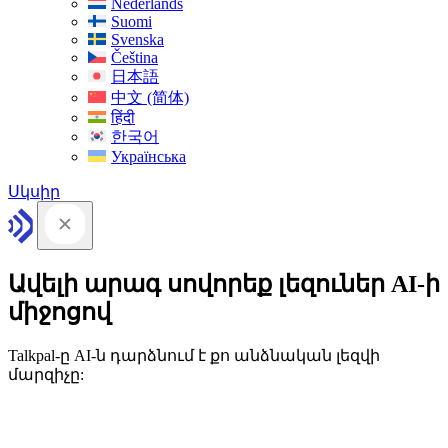
Nederlands
Suomi
Svenska
Čeština
日本語
中文 (简体)
हिंदी
한국어
Українська
Սկսիր
Ավելի արագ սովորեք լեզուներ AI-ի
միջոցով
Talkpal-ը AI-ն դարձնում է քո անձնական լեզվի
մարզիչը: