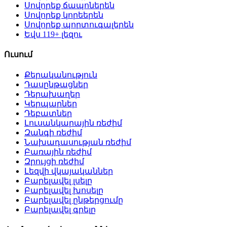
Սովորեք ճապոներեն
Սովորեք կորեերեն
Սովորեք պորտուգալերեն
Եվս 119+ լեզու
Ուսում
Քերականություն
Դասընթացներ
Դերախաղեր
Կերպարներ
Դեբատներ
Լուսանկարային ռեժիմ
Զանգի ռեժիմ
Նախադասության ռեժիմ
Բառային ռեժիմ
Զրույցի ռեժիմ
Լեզվի վկայականներ
Բարելավել լսելը
Բարելավել խոսելը
Բարելավել ընթերցումը
Բարելավել գրելը