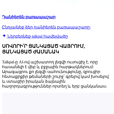
Դանիերեն բառապաշար
Ընդլայնեք ձեր դանիերեն բառապաշարը:
Ներբեռնեք talkpal հավելվածը
ՍՈՎՈՐԻ՛Ր ՑԱՆԿԱՑԱԾ ՎԱՅՐՈՒՄ,
ՑԱՆԿԱՑԱԾ ԺԱՄԱՆԱԿ
Talkpal-ը AI-ով աշխատող լեզվի ուսուցիչ է, որը
հասանելի է վեբ և բջջային հարթակներում:
Արագացրու քո լեզվի սահունությունը, զրուցիր
հետաքրքիր թեմաների շուրջ՝ գրելով կամ խոսելով
և ստացիր իրական ձայնային
հաղորդագրություններ որտեղ և երբ ցանկանաս։