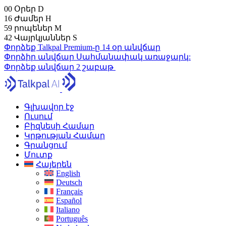
00
Օրեր
D
16
Ժամեր
H
59
րոպեներ
M
41
Վայրկյաններ
S
Փորձեք Talkpal Premium-ը 14 օր անվճար
Փորձիր անվճար
Սահմանափակ առաջարկ:
Փորձեք անվճար 2 շաբաթ
Գլխավոր էջ
Ուսում
Բիզնեսի Համար
Կրթության Համար
Գրանցում
Մուտք
Հայերեն
English
Deutsch
Français
Español
Italiano
Português