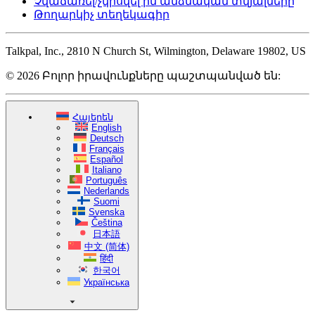
Չվաճառել/չկիսվել իմ անձնական տվյալները
Թողարկիչ տեղեկագիր
Talkpal, Inc., 2810 N Church St, Wilmington, Delaware 19802, US
© 2026 Բոլոր իրավունքները պաշտպանված են:
Հայերեն
English
Deutsch
Français
Español
Italiano
Português
Nederlands
Suomi
Svenska
Čeština
日本語
中文 (简体)
हिंदी
한국어
Українська