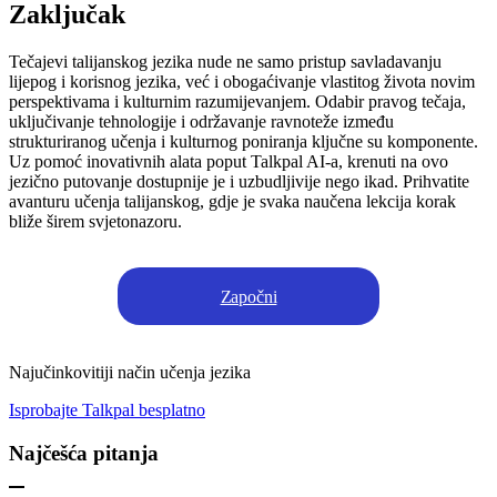
Zaključak
Tečajevi talijanskog jezika nude ne samo pristup savladavanju
lijepog i korisnog jezika, već i obogaćivanje vlastitog života novim
perspektivama i kulturnim razumijevanjem. Odabir pravog tečaja,
uključivanje tehnologije i održavanje ravnoteže između
strukturiranog učenja i kulturnog poniranja ključne su komponente.
Uz pomoć inovativnih alata poput Talkpal AI-a, krenuti na ovo
jezično putovanje dostupnije je i uzbudljivije nego ikad. Prihvatite
avanturu učenja talijanskog, gdje je svaka naučena lekcija korak
bliže širem svjetonazoru.
Započni
Najučinkovitiji način učenja jezika
Isprobajte Talkpal besplatno
Najčešća pitanja