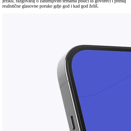
jeziku, razgovaraj o zanimljivim temama pišući ili govoreći i primaj
realistične glasovne poruke gdje god i kad god želiš.