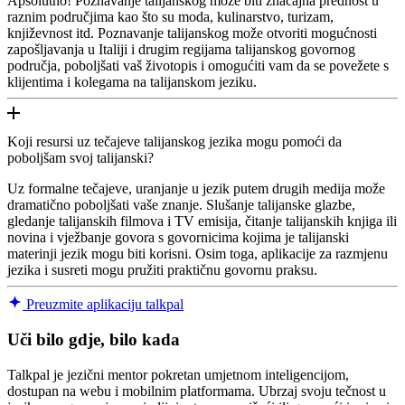
Apsolutno! Poznavanje talijanskog može biti značajna prednost u
raznim područjima kao što su moda, kulinarstvo, turizam,
književnost itd. Poznavanje talijanskog može otvoriti mogućnosti
zapošljavanja u Italiji i drugim regijama talijanskog govornog
područja, poboljšati vaš životopis i omogućiti vam da se povežete s
klijentima i kolegama na talijanskom jeziku.
Koji resursi uz tečajeve talijanskog jezika mogu pomoći da
poboljšam svoj talijanski?
Uz formalne tečajeve, uranjanje u jezik putem drugih medija može
dramatično poboljšati vaše znanje. Slušanje talijanske glazbe,
gledanje talijanskih filmova i TV emisija, čitanje talijanskih knjiga ili
novina i vježbanje govora s govornicima kojima je talijanski
materinji jezik mogu biti korisni. Osim toga, aplikacije za razmjenu
jezika i susreti mogu pružiti praktičnu govornu praksu.
Preuzmite aplikaciju talkpal
Uči bilo gdje, bilo kada
Talkpal je jezični mentor pokretan umjetnom inteligencijom,
dostupan na webu i mobilnim platformama. Ubrzaj svoju tečnost u