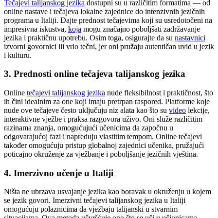
Tečajevi talijanskog jezika
dostupni su u različitim formatima — od
online nastave i tečajeva lokalne zajednice do intenzivnih jezičnih
programa u Italiji. Dajte prednost tečajevima koji su usredotočeni na
impresivna iskustva,
koja
mogu značajno poboljšati zadržavanje
jezika i praktičnu upotrebu. Osim toga, osigurajte da su
nastavnici
izvorni govornici ili vrlo tečni, jer oni pružaju autentičan uvid u jezik
i kulturu.
3. Prednosti online tečajeva talijanskog jezika
Online
tečajevi talijanskog jezika
nude fleksibilnost i praktičnost, što
ih čini idealnim za one koji imaju pretrpan raspored. Platforme koje
nude ove tečajeve često uključuju niz alata kao što su
video
lekcije,
interaktivne vježbe i praksa razgovora uživo. Oni služe različitim
razinama znanja, omogućujući učenicima da započnu u
odgovarajućoj fazi i napreduju vlastitim tempom. Online tečajevi
također omogućuju pristup globalnoj zajednici učenika, pružajući
poticajno okruženje za vježbanje i poboljšanje jezičnih vještina.
4. Imerzivno učenje u Italiji
Ništa ne ubrzava usvajanje jezika kao boravak u okruženju u kojem
se jezik govori. Imerzivni tečajevi talijanskog jezika u Italiji
omogućuju polaznicima da vježbaju talijanski u stvarnim
situacijama. Ova metoda učvršćuje ono što se uči u učionicama,