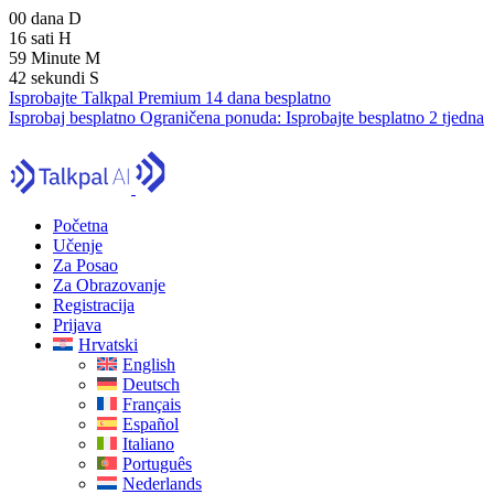
00
dana
D
16
sati
H
59
Minute
M
41
sekundi
S
Isprobajte Talkpal Premium 14 dana besplatno
Isprobaj besplatno
Ograničena ponuda:
Isprobajte besplatno 2 tjedna
Početna
Učenje
Za Posao
Za Obrazovanje
Registracija
Prijava
Hrvatski
English
Deutsch
Français
Español
Italiano
Português
Nederlands