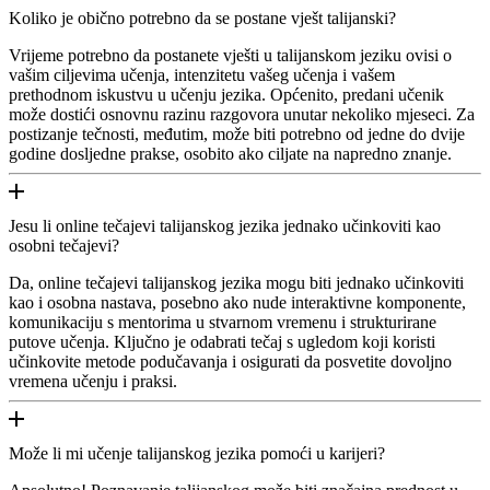
Koliko je obično potrebno da se postane vješt talijanski?
Vrijeme potrebno da postanete vješti u talijanskom jeziku ovisi o
vašim ciljevima učenja, intenzitetu vašeg učenja i vašem
prethodnom iskustvu u učenju jezika. Općenito, predani učenik
može dostići osnovnu razinu razgovora unutar nekoliko mjeseci. Za
postizanje tečnosti, međutim, može biti potrebno od jedne do dvije
godine dosljedne prakse, osobito ako ciljate na napredno znanje.
Jesu li online tečajevi talijanskog jezika jednako učinkoviti kao
osobni tečajevi?
Da, online tečajevi talijanskog jezika mogu biti jednako učinkoviti
kao i osobna nastava, posebno ako nude interaktivne komponente,
komunikaciju s mentorima u stvarnom vremenu i strukturirane
putove učenja. Ključno je odabrati tečaj s ugledom koji koristi
učinkovite metode podučavanja i osigurati da posvetite dovoljno
vremena učenju i praksi.
Može li mi učenje talijanskog jezika pomoći u karijeri?