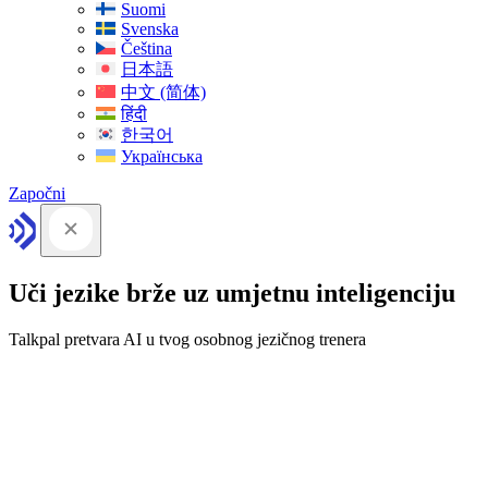
Suomi
Svenska
Čeština
日本語
中文 (简体)
हिंदी
한국어
Українська
Započni
Uči jezike brže uz umjetnu inteligenciju
Talkpal pretvara AI u tvog osobnog jezičnog trenera