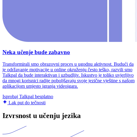
Neka učenje bude zabavno
Transformirali smo obrazovni proces u ugodnu aktivnost. Budući da
je održavanje motivacije u online okruženju često teško, razvili smo
Talkpal da bude interaktivan i uzbudljiv. Iskustvo je toliko uvjerljivo
da mnogi korisnici radije poboljšavaju svoje jezične vještine s našom
aplikacijom umjesto igranja videoigara.
Isprobaj Talkpal besplatno
Lak put do tečnosti
Izvrsnost u učenju jezika