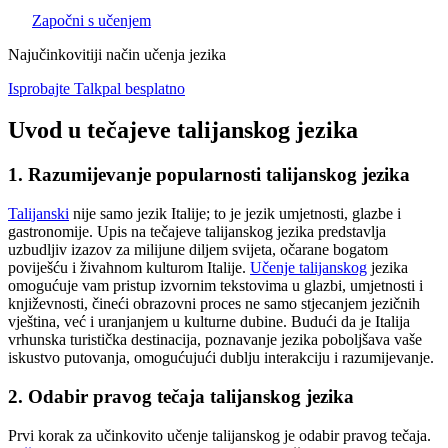
Započni s učenjem
Najučinkovitiji način učenja jezika
Isprobajte Talkpal besplatno
Uvod u tečajeve talijanskog jezika
1. Razumijevanje popularnosti talijanskog jezika
Talijanski
nije samo jezik Italije; to je jezik umjetnosti, glazbe i
gastronomije. Upis na tečajeve talijanskog jezika predstavlja
uzbudljiv izazov za milijune diljem svijeta, očarane bogatom
poviješću i živahnom kulturom Italije.
Učenje talijanskog
jezika
omogućuje vam pristup izvornim tekstovima u glazbi, umjetnosti i
književnosti, čineći obrazovni proces ne samo stjecanjem jezičnih
vještina, već i uranjanjem u kulturne dubine. Budući da je Italija
vrhunska turistička destinacija, poznavanje jezika poboljšava vaše
iskustvo putovanja, omogućujući dublju interakciju i razumijevanje.
2. Odabir pravog tečaja talijanskog jezika
Prvi korak za učinkovito učenje talijanskog je odabir pravog tečaja.