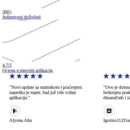
300+
Jedinstveni doživljaji
4.7
/5
Ocjena u trgovini aplikacija
"Novi update sa statistikom i praćenjem
"Ovo je doista izva
napretka je super. Sad još više volim
beskrajnu praksu n
aplikaciju."
dinamičnih i zaniml
Alyona Alta
Igorino112France