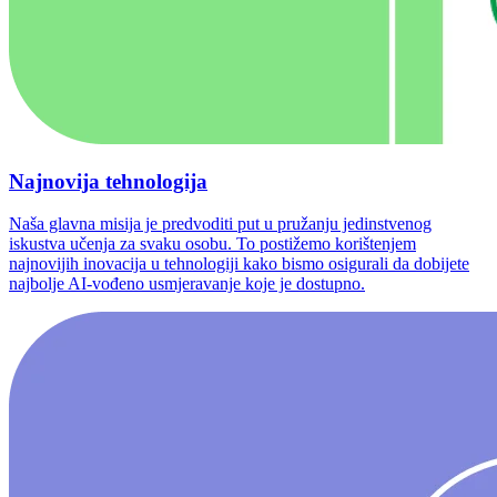
Najnovija tehnologija
Naša glavna misija je predvoditi put u pružanju jedinstvenog
iskustva učenja za svaku osobu. To postižemo korištenjem
najnovijih inovacija u tehnologiji kako bismo osigurali da dobijete
najbolje AI-vođeno usmjeravanje koje je dostupno.