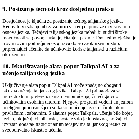
9. Postizanje tečnosti kroz dosljednu praksu
Dosljednost je ključna za postizanje tečnog talijanskog jezika.
Redovito vježbanje ubrzava proces učenja i pomaže učvršćivanju
osnova jezika. Tečajevi talijanskog jezika trebali bi nuditi široke
mogućnosti za govor, slušanje, čitanje i pisanje. Dosljedno vježbanje
u svim ovim područjima osigurava dobro zaokružen pristup,
pripremajući učenike da učinkovito koriste talijanski u različitim
okruženjima.
10. Iskorištavanje alata poput Talkpal AI-a za
učenje talijanskog jezika
Uključivanje alata poput Talkpal AI može značajno obogatiti
iskustvo učenja talijanskog jezika. Talkpal AI prilagođava se
individualnim preferencijama i tempu učenja, čineći ga vrlo
učinkovitim osobnim tutorom. Njegovi programi vođeni umjetnom
inteligencijom osmišljeni su kako bi učenje jezika učinili lakim,
privlačnim i zabavnim. S alatima poput Talkpala, učenje bilo kojeg
jezika, uključujući talijanski, postaje vrlo jednostavno, pružajući
izvrstan dodatak tradicionalnim tečajevima talijanskog jezika za
sveobuhvatno iskustvo učenja.