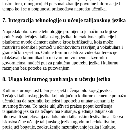
instruktora, omogućujući personaliziranije povratne informacije i
tempo koji se u potpunosti prilagođava napretku učenika.
7. Integracija tehnologije u učenje talijanskog jezika
Napredak obrazovne tehnologije promijenio je način na koji se
podučavaju tečajevi talijanskog jezika. Interaktivne aplikacije i
platforme uvode element zabave kroz igrifikaciju, koja može
motivirati učenike i pomoći u učinkovitom razvijanju vokabulara i
gramatičkih vještina. Online forumi i alati za videokonferencije
olakšavaju komunikaciju u stvarnom vremenu s izvornim
govornicima, nudeći put za praktičnu upotrebu jezika i kulturnu
razmjenu bez potrebe za putovanjem.
8. Uloga kulturnog poniranja u učenju jezika
Kulturna uronjenost bitan je aspekt učenja bilo kojeg jezika.
Tečajevi talijanskog jezika koji uključuju kulturne elemente pomažu
učenicima da razumiju kontekst i upotrebu unutar scenarija iz
stvarnog života. To može uključivati ​​prakse poput korištenja
talijanskog jezika na tečajevima kuhanja, gledanja talijanskih
filmova ili sudjelovanja na lokalnim talijanskim festivalima. Takva
iskustva čine učenje talijanskog jezika ugodnim i edukativnim,
pružajući bogatije, zaokruženije razumijevanje jezika i kulture.