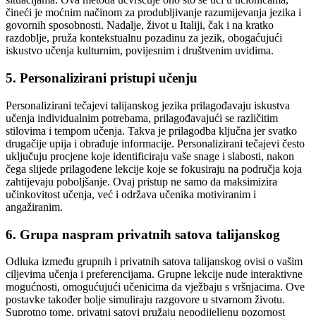
čineći je moćnim načinom za produbljivanje razumijevanja jezika i
govornih sposobnosti. Nadalje, život u Italiji, čak i na kratko
razdoblje, pruža kontekstualnu pozadinu za jezik, obogaćujući
iskustvo učenja kulturnim, povijesnim i društvenim uvidima.
5. Personalizirani pristupi učenju
Personalizirani tečajevi talijanskog jezika prilagođavaju iskustva
učenja individualnim potrebama, prilagođavajući se različitim
stilovima i tempom učenja. Takva je prilagodba ključna jer svatko
drugačije upija i obrađuje informacije. Personalizirani tečajevi često
uključuju procjene koje identificiraju vaše snage i slabosti, nakon
čega slijede prilagođene lekcije koje se fokusiraju na područja koja
zahtijevaju poboljšanje. Ovaj pristup ne samo da maksimizira
učinkovitost učenja, već i održava učenika motiviranim i
angažiranim.
6. Grupa naspram privatnih satova talijanskog
Odluka između grupnih i privatnih satova talijanskog ovisi o vašim
ciljevima učenja i preferencijama. Grupne lekcije nude interaktivne
mogućnosti, omogućujući učenicima da vježbaju s vršnjacima. Ove
postavke također bolje simuliraju razgovore u stvarnom životu.
Suprotno tome, privatni satovi pružaju nepodijeljenu pozornost