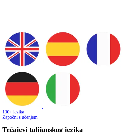
130+ jezika
Započni s učenjem
Tečajevi talijanskog jezika