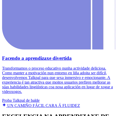
Facendo a aprendizaxe divertida
Transformamos o proceso educativo nunha actividade deliciosa.
Como manter a motivación nun entorno en liña adoita ser difícil,
desenvolvemos Talkpal para que sexa inmersivo e emocionante. A
experiencia é tan atractiva que moitos usuarios prefiren mellorar as
súas habilidades lingüísticas coa nosa aplicación en lugar de xogar a
videoxogos.
Proba Talkpal de balde
UN CAMIÑO FÁCIL CARA Á FLUIDEZ