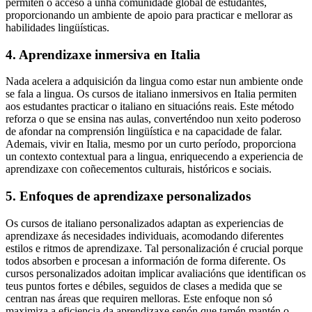
permiten o acceso a unha comunidade global de estudantes,
proporcionando un ambiente de apoio para practicar e mellorar as
habilidades lingüísticas.
4. Aprendizaxe inmersiva en Italia
Nada acelera a adquisición da lingua como estar nun ambiente onde
se fala a lingua. Os cursos de italiano inmersivos en Italia permiten
aos estudantes practicar o italiano en situacións reais. Este método
reforza o que se ensina nas aulas, converténdoo nun xeito poderoso
de afondar na comprensión lingüística e na capacidade de falar.
Ademais, vivir en Italia, mesmo por un curto período, proporciona
un contexto contextual para a lingua, enriquecendo a experiencia de
aprendizaxe con coñecementos culturais, históricos e sociais.
5. Enfoques de aprendizaxe personalizados
Os cursos de italiano personalizados adaptan as experiencias de
aprendizaxe ás necesidades individuais, acomodando diferentes
estilos e ritmos de aprendizaxe. Tal personalización é crucial porque
todos absorben e procesan a información de forma diferente. Os
cursos personalizados adoitan implicar avaliacións que identifican os
teus puntos fortes e débiles, seguidos de clases a medida que se
centran nas áreas que requiren melloras. Este enfoque non só
maximiza a eficiencia da aprendizaxe senón que tamén mantén o