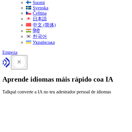
Suomi
Svenska
Čeština
日本語
中文 (简体)
हिंदी
한국어
Українська
Empeza
Aprende idiomas máis rápido coa IA
Talkpal converte a IA no teu adestrador persoal de idiomas