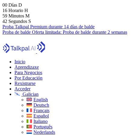
00
Días
D
16
Horario
H
59
Minutos
M
41
Segundos
S
Proba Talkpal Premium durante 14 días de balde
Proba de balde
Oferta limitada:
Proba de balde durante 2 semanas
Inicio
Aprendizaxe
Para Negocios
Por Educación
Rexistrarse
Acceder
Galician
English
Deutsch
Français
Español
Italiano
Português
Nederlands