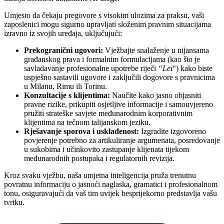
Umjesto da čekaju pregovore s visokim ulozima za praksu, vaši
zaposlenici mogu sigurno upravljati složenim pravnim situacijama
izravno iz svojih uređaja, uključujući:
Prekogranični ugovori:
Vježbajte snalaženje u nijansama
građanskog prava i formalnim formulacijama (kao što je
savladavanje profesionalne upotrebe riječi
“Lei
“) kako biste
uspješno sastavili ugovore i zaključili dogovore s pravnicima
u Milanu, Rimu ili Torinu.
Konzultacije s klijentima:
Naučite kako jasno objasniti
pravne rizike, prikupiti osjetljive informacije i samouvjereno
pružiti strateške savjete međunarodnim korporativnim
klijentima na tečnom talijanskom jeziku.
Rješavanje sporova i usklađenost:
Izgradite izgovoreno
povjerenje potrebno za artikuliranje argumenata, posredovanje
u sukobima i učinkovito zastupanje klijenata tijekom
međunarodnih postupaka i regulatornih revizija.
Kroz svaku vježbu, naša umjetna inteligencija pruža trenutnu
povratnu informaciju o jasnoći naglaska, gramatici i profesionalnom
tonu, osiguravajući da vaš tim uvijek besprijekorno predstavlja vašu
tvrtku.