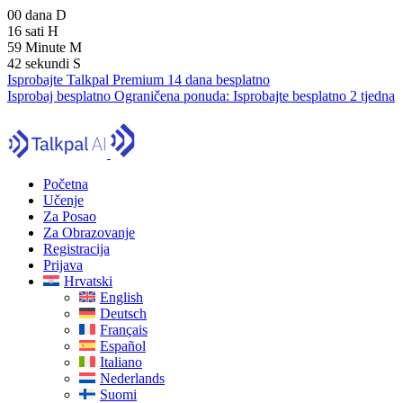
00
dana
D
16
sati
H
59
Minute
M
41
sekundi
S
Isprobajte Talkpal Premium 14 dana besplatno
Isprobaj besplatno
Ograničena ponuda:
Isprobajte besplatno 2 tjedna
Početna
Učenje
Za Posao
Za Obrazovanje
Registracija
Prijava
Hrvatski
English
Deutsch
Français
Español
Italiano
Nederlands
Suomi