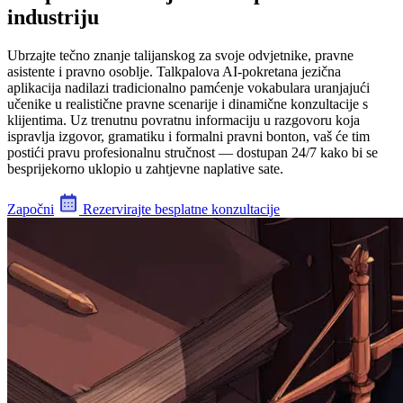
industriju
Ubrzajte tečno znanje talijanskog za svoje odvjetnike, pravne
asistente i pravno osoblje. Talkpalova AI-pokretana jezična
aplikacija nadilazi tradicionalno pamćenje vokabulara uranjajući
učenike u realistične pravne scenarije i dinamične konzultacije s
klijentima. Uz trenutnu povratnu informaciju u razgovoru koja
ispravlja izgovor, gramatiku i formalni pravni bonton, vaš će tim
postići pravu profesionalnu stručnost — dostupan 24/7 kako bi se
besprijekorno uklopio u zahtjevne naplative sate.
Započni
Rezervirajte besplatne konzultacije