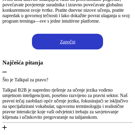
povećavate povjerenje suradnika i izravno povećavate globalnu
konkurentnost svoje tvrtke. Pratite dnevne nizove učenja, pratite
napredak u govornoj tečnosti i lako dokažite povrat ulaganja u svoj
program treninga—sve s jedne intuitivne platforme.
Započni
Najčešća pitanja
Što je Talkpal za pravo?
Talkpal B2B je napredno rješenje za učenje jezika vođeno
umjetnom inteligencijom, posebno razvijeno za pravni sektor. Naš
pravni tečaj zaobilazi opće učenje jezika, fokusirajući se isključivo
na specijalizirani vokabular, ugovornu terminologiju i realistične
pravne interakcije koje vaši odvjetnici trebaju za savjetovanje
klijenata i učinkovito pregovaranje na talijanskom.