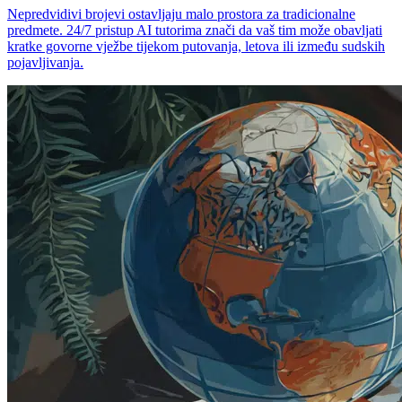
Nepredvidivi brojevi ostavljaju malo prostora za tradicionalne
predmete. 24/7 pristup AI tutorima znači da vaš tim može obavljati
kratke govorne vježbe tijekom putovanja, letova ili između sudskih
pojavljivanja.