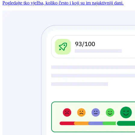
Pogledajte tko vježba, koliko često i koji su im najaktivniji dani.