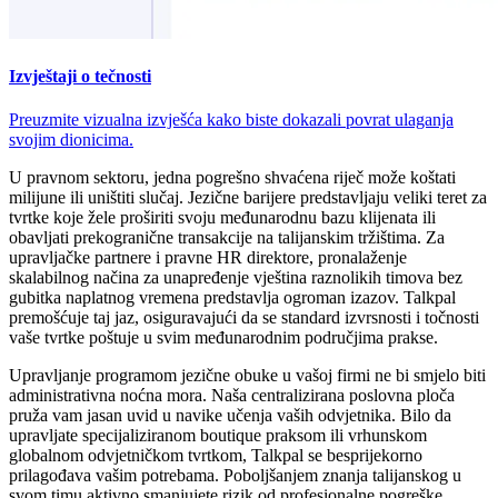
Izvještaji o tečnosti
Preuzmite vizualna izvješća kako biste dokazali povrat ulaganja
svojim dionicima.
U pravnom sektoru, jedna pogrešno shvaćena riječ može koštati
milijune ili uništiti slučaj. Jezične barijere predstavljaju veliki teret za
tvrtke koje žele proširiti svoju međunarodnu bazu klijenata ili
obavljati prekogranične transakcije na talijanskim tržištima. Za
upravljačke partnere i pravne HR direktore, pronalaženje
skalabilnog načina za unapređenje vještina raznolikih timova bez
gubitka naplatnog vremena predstavlja ogroman izazov. Talkpal
premošćuje taj jaz, osiguravajući da se standard izvrsnosti i točnosti
vaše tvrtke poštuje u svim međunarodnim područjima prakse.
Upravljanje programom jezične obuke u vašoj firmi ne bi smjelo biti
administrativna noćna mora. Naša centralizirana poslovna ploča
pruža vam jasan uvid u navike učenja vaših odvjetnika. Bilo da
upravljate specijaliziranom boutique praksom ili vrhunskom
globalnom odvjetničkom tvrtkom, Talkpal se besprijekorno
prilagođava vašim potrebama. Poboljšanjem znanja talijanskog u
svom timu aktivno smanjujete rizik od profesionalne pogreške,