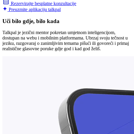
Rezervirajte besplatne konzultacije
Preuzmite aplikaciju talkpal
Uči bilo gdje, bilo kada
Talkpal je jezični mentor pokretan umjetnom inteligencijom,
dostupan na webu i mobilnim platformama. Ubrzaj svoju tečnost u
jeziku, razgovaraj o zanimljivim temama pišući ili govoreći i primaj
realistične glasovne poruke gdje god i kad god želiš.