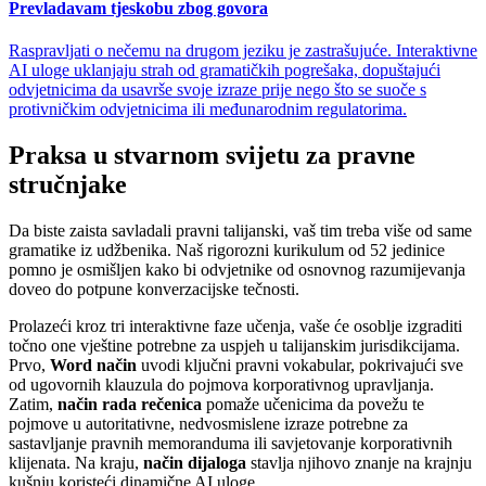
Prevladavam tjeskobu zbog govora
Raspravljati o nečemu na drugom jeziku je zastrašujuće. Interaktivne
AI uloge uklanjaju strah od gramatičkih pogrešaka, dopuštajući
odvjetnicima da usavrše svoje izraze prije nego što se suoče s
protivničkim odvjetnicima ili međunarodnim regulatorima.
Praksa u stvarnom svijetu za pravne
stručnjake
Da biste zaista savladali pravni talijanski, vaš tim treba više od same
gramatike iz udžbenika. Naš rigorozni kurikulum od 52 jedinice
pomno je osmišljen kako bi odvjetnike od osnovnog razumijevanja
doveo do potpune konverzacijske tečnosti.
Prolazeći kroz tri interaktivne faze učenja, vaše će osoblje izgraditi
točno one vještine potrebne za uspjeh u talijanskim jurisdikcijama.
Prvo,
Word način
uvodi ključni pravni vokabular, pokrivajući sve
od ugovornih klauzula do pojmova korporativnog upravljanja.
Zatim,
način rada rečenica
pomaže učenicima da povežu te
pojmove u autoritativne, nedvosmislene izraze potrebne za
sastavljanje pravnih memoranduma ili savjetovanje korporativnih
klijenata. Na kraju,
način dijaloga
stavlja njihovo znanje na krajnju
kušnju koristeći dinamične AI uloge.