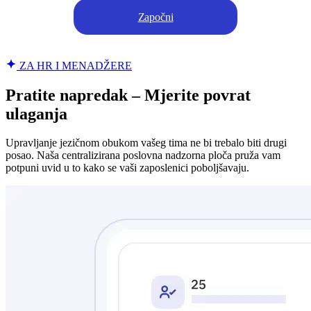
Započni
ZA HR I MENADŽERE
Pratite napredak – Mjerite povrat
ulaganja
Upravljanje jezičnom obukom vašeg tima ne bi trebalo biti drugi
posao. Naša centralizirana poslovna nadzorna ploča pruža vam
potpuni uvid u to kako se vaši zaposlenici poboljšavaju.