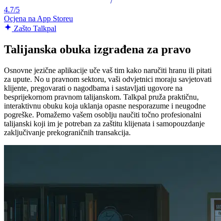
4.7/5
Ocjena na App Storeu
Zašto Talkpal
Talijanska obuka izgrađena za pravo
Osnovne jezične aplikacije uče vaš tim kako naručiti hranu ili pitati
za upute. No u pravnom sektoru, vaši odvjetnici moraju savjetovati
klijente, pregovarati o nagodbama i sastavljati ugovore na
besprijekornom pravnom talijanskom. Talkpal pruža praktičnu,
interaktivnu obuku koja uklanja opasne nesporazume i neugodne
pogreške. Pomažemo vašem osoblju naučiti točno profesionalni
talijanski koji im je potreban za zaštitu klijenata i samopouzdanje
zaključivanje prekograničnih transakcija.