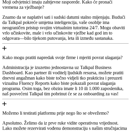
Moji odvjetnici imaju zahtjevne rasporede. Kako će pronaći
vremena za vježbanje?
Znamo da se naplativi sati i sudski datumi stalno mijenjaju. Budući
da Talkpal pokreće umjetna inteligencija, vaše osoblje ima
neograničen pristup svojim virtualnim tutorima 24/7. Mogu obaviti
vrlo učinkovite, male i vrlo učinkovite vježbe kad god im to
odgovara—bilo tijekom putovanja, leta ili između sastanaka.
Kako mogu pratiti napredak svoje firme i mjeriti povrat ulaganja?
Administracija je izuzetno jednostavna uz Talkpal Business
Dashboard. Kao partner ili voditelj ljudskih resursa, možete pratiti
dnevni angažman kako biste točno vidjeli tko prakticira i preuzeti
vizualna Fluency Reports kako biste pokazali povrat ulaganja
programa. Osim toga, bez obzira imate li 10 ili 1.000 zaposlenika,
naš posvećeni Talkpal tim pobrinut će se za onboarding za vas!
Možemo li testirati platformu prije nego što se obvežemo?
Apsolutno. Želimo da iz prve ruke vidite operativnu vrijednost.
Lako možete rezervirati vođenu demonstraciju s našim stručnjacima