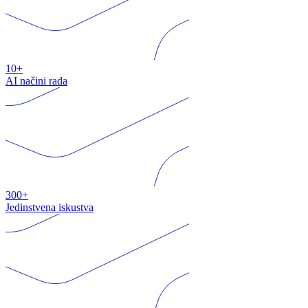
10+
AI načini rada
300+
Jedinstvena iskustva