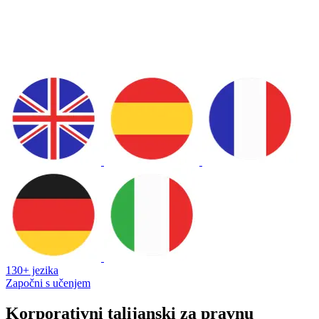
130+ jezika
Započni s učenjem
Korporativni talijanski za pravnu