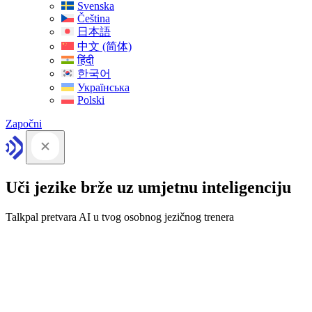
Svenska
Čeština
日本語
中文 (简体)
हिंदी
한국어
Українська
Polski
Započni
Uči jezike brže uz umjetnu inteligenciju
Talkpal pretvara AI u tvog osobnog jezičnog trenera