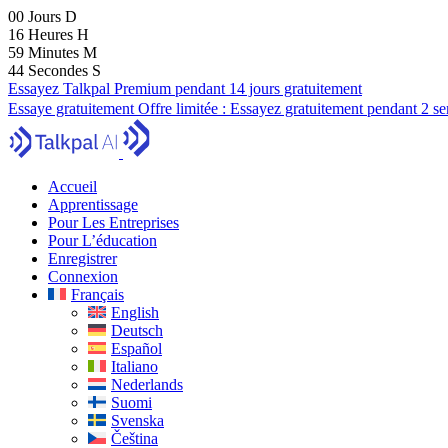
00
Jours
D
16
Heures
H
59
Minutes
M
43
Secondes
S
Essayez Talkpal Premium pendant 14 jours gratuitement
Essaye gratuitement
Offre limitée :
Essayez gratuitement pendant 2 s
Accueil
Apprentissage
Pour Les Entreprises
Pour L’éducation
Enregistrer
Connexion
Français
English
Deutsch
Español
Italiano
Nederlands
Suomi
Svenska
Čeština