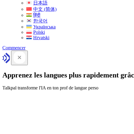
日本語
中文 (简体)
हिंदी
한국어
Українська
Polski
Hrvatski
Commencer
Apprenez les langues plus rapidement grâc
Talkpal transforme l'IA en ton prof de langue perso