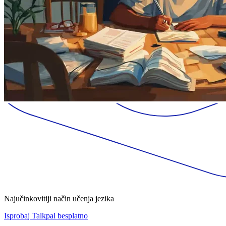
Najučinkovitiji način učenja jezika
Isprobaj Talkpal besplatno