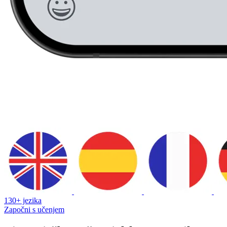
130+ jezika
Započni s učenjem