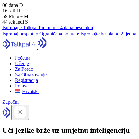
00
dana
D
16
sati
H
59
Minute
M
43
sekundi
S
Isprobajte Talkpal Premium 14 dana besplatno
Isprobaj besplatno
Ograničena ponuda:
Isprobajte besplatno 2 tjedna
Početna
Učenje
Za Posao
Za Obrazovanje
Registracija
Prijava
Hrvatski
Započni
Uči jezike brže uz umjetnu inteligenciju