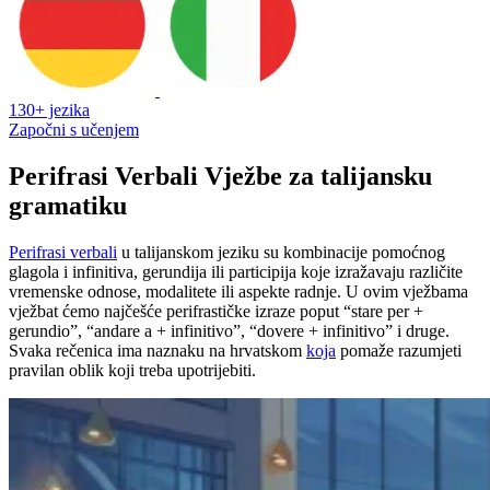
130+ jezika
Započni s učenjem
Perifrasi Verbali Vježbe za talijansku
gramatiku
Perifrasi verbali
u talijanskom jeziku su kombinacije pomoćnog
glagola i infinitiva, gerundija ili participija koje izražavaju različite
vremenske odnose, modalitete ili aspekte radnje. U ovim vježbama
vježbat ćemo najčešće perifrastičke izraze poput “stare per +
gerundio”, “andare a + infinitivo”, “dovere + infinitivo” i druge.
Svaka rečenica ima naznaku na hrvatskom
koja
pomaže razumjeti
pravilan oblik koji treba upotrijebiti.