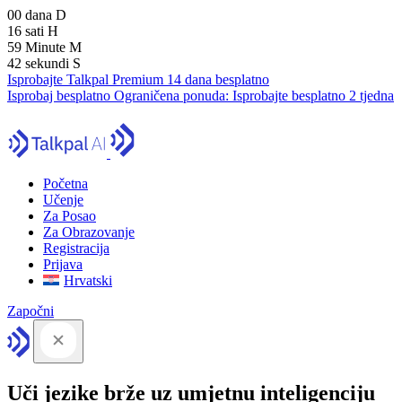
00
dana
D
16
sati
H
59
Minute
M
41
sekundi
S
Isprobajte Talkpal Premium 14 dana besplatno
Isprobaj besplatno
Ograničena ponuda:
Isprobajte besplatno 2 tjedna
Početna
Učenje
Za Posao
Za Obrazovanje
Registracija
Prijava
Hrvatski
Započni
Uči jezike brže uz umjetnu inteligenciju