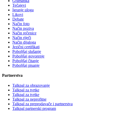
Gramatika
Tečajevi
Igranje uloga
Likovi
Debate
Način foto
Način poziva
Način rečenice
Način riječi
Način dijaloga
Jezični certifikati
Poboljšaj slušanje
Poboljšaj govorenje
Poboljšaj čitanje
Poboljšaj pisanje
Partnerstva
Talkpal za obrazovanje
Talkpal za tvrtke
Talkpal za tvrtke
Talkpal za neprofitne
Talkpal za preprodavače i partnerstva
Talkpal partnerski program