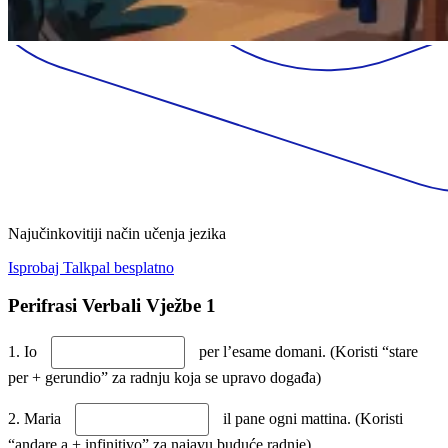
Najučinkovitiji način učenja jezika
Isprobaj Talkpal besplatno
Perifrasi Verbali Vježbe 1
1. Io
per l’esame domani. (Koristi “stare
per + gerundio” za radnju koja se upravo događa)
2. Maria
il pane ogni mattina. (Koristi
“andare a + infinitivo” za najavu buduće radnje)