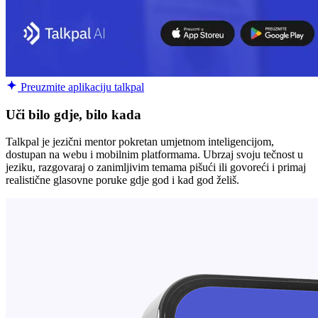
Preuzmite aplikaciju talkpal
Uči bilo gdje, bilo kada
Talkpal je jezični mentor pokretan umjetnom inteligencijom,
dostupan na webu i mobilnim platformama. Ubrzaj svoju tečnost u
jeziku, razgovaraj o zanimljivim temama pišući ili govoreći i primaj
realistične glasovne poruke gdje god i kad god želiš.