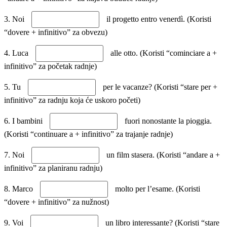
3. Noi
il progetto entro venerdì. (Koristi
“dovere + infinitivo” za obvezu)
4. Luca
alle otto. (Koristi “cominciare a +
infinitivo” za početak radnje)
5. Tu
per le vacanze? (Koristi “stare per +
infinitivo” za radnju koja će uskoro početi)
6. I bambini
fuori nonostante la pioggia.
(Koristi “continuare a + infinitivo” za trajanje radnje)
7. Noi
un film stasera. (Koristi “andare a +
infinitivo” za planiranu radnju)
8. Marco
molto per l’esame. (Koristi
“dovere + infinitivo” za nužnost)
9. Voi
un libro interessante? (Koristi “stare