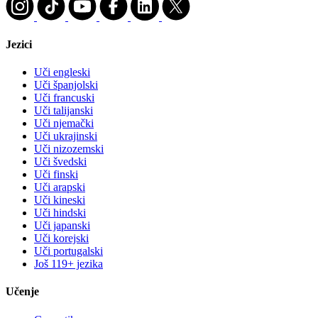
Jezici
Uči engleski
Uči španjolski
Uči francuski
Uči talijanski
Uči njemački
Uči ukrajinski
Uči nizozemski
Uči švedski
Uči finski
Uči arapski
Uči kineski
Uči hindski
Uči japanski
Uči korejski
Uči portugalski
Još 119+ jezika
Učenje