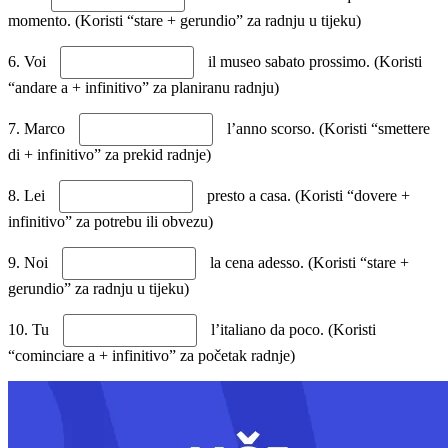
momento. (Koristi “stare + gerundio” za radnju u tijeku)
6. Voi
il museo sabato prossimo. (Koristi
“andare a + infinitivo” za planiranu radnju)
7. Marco
l’anno scorso. (Koristi “smettere
di + infinitivo” za prekid radnje)
8. Lei
presto a casa. (Koristi “dovere +
infinitivo” za potrebu ili obvezu)
9. Noi
la cena adesso. (Koristi “stare +
gerundio” za radnju u tijeku)
10. Tu
l’italiano da poco. (Koristi
“cominciare a + infinitivo” za početak radnje)