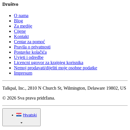
Društvo
O nama
Blog
Za medije
Cijene
Kontakt
Centar za pomoć
Pravila o privatnosti
Postavke kolačića
Uvjeti i odredbe
Licencni ugovor za krajnjeg korisnika
Nemoj prodavati/dijeliti moje osobne podatke
Impresum
Talkpal, Inc., 2810 N Church St, Wilmington, Delaware 19802, US
© 2026 Sva prava pridržana.
Hrvatski