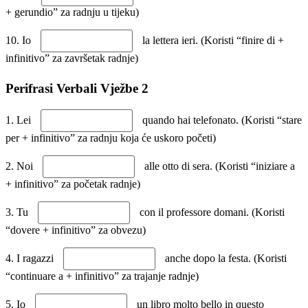
+ gerundio” za radnju u tijeku)
10. Io
la lettera ieri. (Koristi “finire di +
infinitivo” za završetak radnje)
Perifrasi Verbali Vježbe 2
1. Lei
quando hai telefonato. (Koristi “stare
per + infinitivo” za radnju koja će uskoro početi)
2. Noi
alle otto di sera. (Koristi “iniziare a
+ infinitivo” za početak radnje)
3. Tu
con il professore domani. (Koristi
“dovere + infinitivo” za obvezu)
4. I ragazzi
anche dopo la festa. (Koristi
“continuare a + infinitivo” za trajanje radnje)
5. Io
un libro molto bello in questo