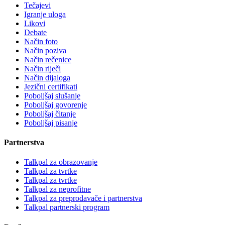
Tečajevi
Igranje uloga
Likovi
Debate
Način foto
Način poziva
Način rečenice
Način riječi
Način dijaloga
Jezični certifikati
Poboljšaj slušanje
Poboljšaj govorenje
Poboljšaj čitanje
Poboljšaj pisanje
Partnerstva
Talkpal za obrazovanje
Talkpal za tvrtke
Talkpal za tvrtke
Talkpal za neprofitne
Talkpal za preprodavače i partnerstva
Talkpal partnerski program