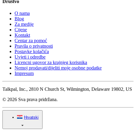
Društvo
O nama
Blog
Za medije
Cijene
Kontakt
Centar za pomoć
Pravila o privatnosti
Postavke kolačića
Uvjeti i odredbe
Licencni ugovor za krajnjeg korisnika
Nemoj prodavati/dijeliti moje osobne podatke
Impresum
Talkpal, Inc., 2810 N Church St, Wilmington, Delaware 19802, US
© 2026 Sva prava pridržana.
Hrvatski