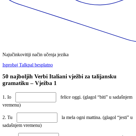
Najučinkovitiji način učenja jezika
Isprobaj Talkpal besplatno
50 najboljih Verbi Italiani vježbi za talijansku
gramatiku – Vježba 1
1. Io
felice oggi. (glagol “biti” u sadašnjem
vremenu)
2. Tu
la mela ogni mattina. (glagol “jesti” u
sadašnjem vremenu)