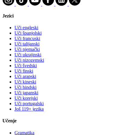
Jezici
Uči engleski
Uči španjolski
Uči francuski
Uči talijanski
Uči njemački
Uči ukrajinski
Uči nizozemski
Uči švedski
Uči finski
Uči arapski
Uči kineski
Uči hindski
Uči japanski
Uči korejski
Uči portugalski
Još 119+ jezika
Učenje
Gramatika