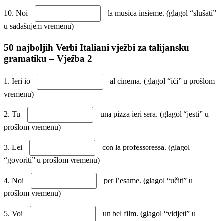
10. Noi
la musica insieme. (glagol “slušati”
u sadašnjem vremenu)
50 najboljih Verbi Italiani vježbi za talijansku
gramatiku – Vježba 2
1. Ieri io
al cinema. (glagol “ići” u prošlom
vremenu)
2. Tu
una pizza ieri sera. (glagol “jesti” u
prošlom vremenu)
3. Lei
con la professoressa. (glagol
“govoriti” u prošlom vremenu)
4. Noi
per l’esame. (glagol “učiti” u
prošlom vremenu)
5. Voi
un bel film. (glagol “vidjeti” u