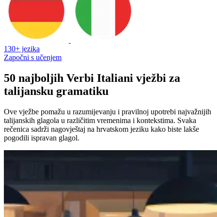
130+ jezika
Započni s učenjem
50 najboljih Verbi Italiani vježbi za
talijansku gramatiku
Ove vježbe pomažu u razumijevanju i pravilnoj upotrebi najvažnijih
talijanskih glagola u različitim vremenima i kontekstima. Svaka
rečenica sadrži nagovještaj na hrvatskom jeziku kako biste lakše
pogodili ispravan glagol.