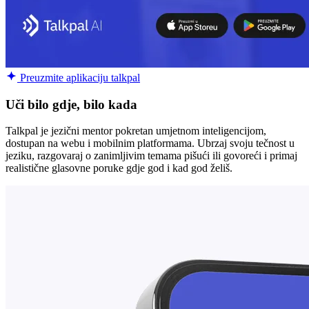
Preuzmite aplikaciju talkpal
Uči bilo gdje, bilo kada
Talkpal je jezični mentor pokretan umjetnom inteligencijom,
dostupan na webu i mobilnim platformama. Ubrzaj svoju tečnost u
jeziku, razgovaraj o zanimljivim temama pišući ili govoreći i primaj
realistične glasovne poruke gdje god i kad god želiš.