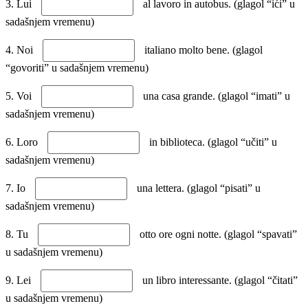
3. Lui
al lavoro in autobus. (glagol “ići” u
sadašnjem vremenu)
4. Noi
italiano molto bene. (glagol
“govoriti” u sadašnjem vremenu)
5. Voi
una casa grande. (glagol “imati” u
sadašnjem vremenu)
6. Loro
in biblioteca. (glagol “učiti” u
sadašnjem vremenu)
7. Io
una lettera. (glagol “pisati” u
sadašnjem vremenu)
8. Tu
otto ore ogni notte. (glagol “spavati”
u sadašnjem vremenu)
9. Lei
un libro interessante. (glagol “čitati”
u sadašnjem vremenu)