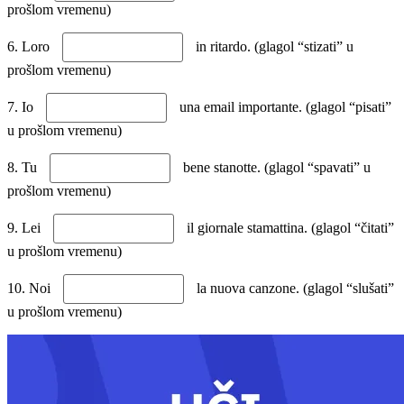
prošlom vremenu)
6. Loro
in ritardo. (glagol “stizati” u
prošlom vremenu)
7. Io
una email importante. (glagol “pisati”
u prošlom vremenu)
8. Tu
bene stanotte. (glagol “spavati” u
prošlom vremenu)
9. Lei
il giornale stamattina. (glagol “čitati”
u prošlom vremenu)
10. Noi
la nuova canzone. (glagol “slušati”
u prošlom vremenu)