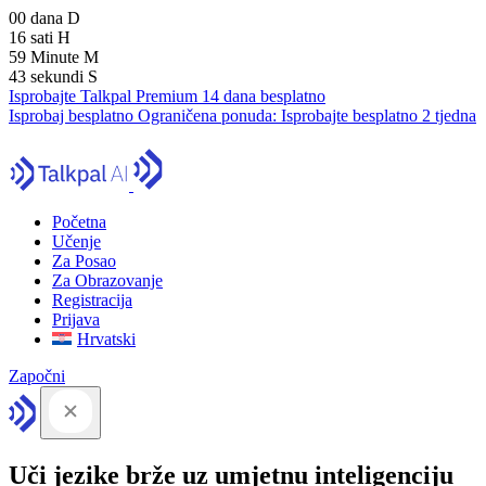
00
dana
D
16
sati
H
59
Minute
M
41
sekundi
S
Isprobajte Talkpal Premium 14 dana besplatno
Isprobaj besplatno
Ograničena ponuda:
Isprobajte besplatno 2 tjedna
Početna
Učenje
Za Posao
Za Obrazovanje
Registracija
Prijava
Hrvatski
Započni
Uči jezike brže uz umjetnu inteligenciju