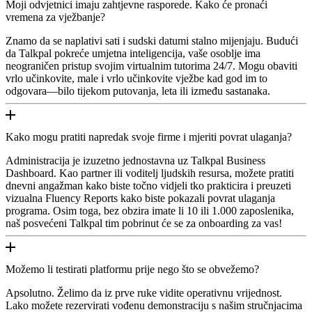
Moji odvjetnici imaju zahtjevne rasporede. Kako će pronaći
vremena za vježbanje?
Znamo da se naplativi sati i sudski datumi stalno mijenjaju. Budući
da Talkpal pokreće umjetna inteligencija, vaše osoblje ima
neograničen pristup svojim virtualnim tutorima 24/7. Mogu obaviti
vrlo učinkovite, male i vrlo učinkovite vježbe kad god im to
odgovara—bilo tijekom putovanja, leta ili između sastanaka.
Kako mogu pratiti napredak svoje firme i mjeriti povrat ulaganja?
Administracija je izuzetno jednostavna uz Talkpal Business
Dashboard. Kao partner ili voditelj ljudskih resursa, možete pratiti
dnevni angažman kako biste točno vidjeli tko prakticira i preuzeti
vizualna Fluency Reports kako biste pokazali povrat ulaganja
programa. Osim toga, bez obzira imate li 10 ili 1.000 zaposlenika,
naš posvećeni Talkpal tim pobrinut će se za onboarding za vas!
Možemo li testirati platformu prije nego što se obvežemo?
Apsolutno. Želimo da iz prve ruke vidite operativnu vrijednost.
Lako možete rezervirati vođenu demonstraciju s našim stručnjacima