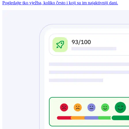
Pogledajte tko vježba, koliko često i koji su im najaktivniji dani.