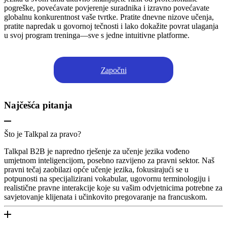
pogreške, povećavate povjerenje suradnika i izravno povećavate
globalnu konkurentnost vaše tvrtke. Pratite dnevne nizove učenja,
pratite napredak u govornoj tečnosti i lako dokažite povrat ulaganja
u svoj program treninga—sve s jedne intuitivne platforme.
Započni
Najčešća pitanja
Što je Talkpal za pravo?
Talkpal B2B je napredno rješenje za učenje jezika vođeno
umjetnom inteligencijom, posebno razvijeno za pravni sektor. Naš
pravni tečaj zaobilazi opće učenje jezika, fokusirajući se u
potpunosti na specijalizirani vokabular, ugovornu terminologiju i
realistične pravne interakcije koje su vašim odvjetnicima potrebne za
savjetovanje klijenata i učinkovito pregovaranje na francuskom.