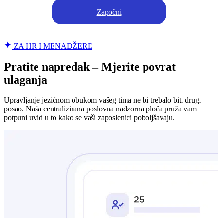
Započni
ZA HR I MENADŽERE
Pratite napredak – Mjerite povrat
ulaganja
Upravljanje jezičnom obukom vašeg tima ne bi trebalo biti drugi
posao. Naša centralizirana poslovna nadzorna ploča pruža vam
potpuni uvid u to kako se vaši zaposlenici poboljšavaju.