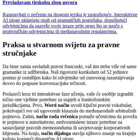
Prevladavam tjeskobu zbog govora
Raspravljati o nečemu na drugom jeziku je zastrašujuće. Interaktivne
AI uloge uklanjaju strah od gramatičkih pogrešaka, dopuštajući
odvjetnicima da usavrše svoje izraze prije nego što se suoče s
protivničkim odvjetnicima ili međunarodnim regulatorima.
Praksa u stvarnom svijetu za pravne
stručnjake
Da biste zaista savladali pravni francuski, vaš tim treba više od same
gramatike iz udžbenika. Naš rigorozni kurikulum od 52 jedinice
pomno je osmišljen kako bi odvjetnike od osnovnog razumijevanja
doveo do potpune konverzacijske tečnosti.
Prolazeći kroz tri interaktivne faze učenja, vaše će osoblje izgraditi
točno one vještine potrebne za uspjeh u frankofonskim
jurisdikcijama. Prvo,
Word način
uvodi ključni pravni vokabular,
pokrivajući sve od ugovornih klauzula do međunarodnih arbitražnih
pojmova. Zatim,
način rada rečenica
pomaže učenicima da povežu
te pojmove u autoritativne, nedvosmislene izraze potrebne za
sastavljanje pravnih memoranduma ili savjetovanje korporativnih
klijenata. Na kraju,
način dijaloga
stavlja njihovo znanje na krajnju
kušnju koristeći dinamične AI uloge.