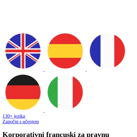
130+ jezika
Započni s učenjem
Korporativni francuski za pravnu