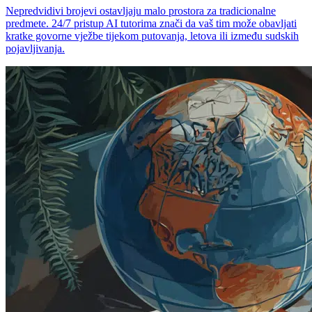
Nepredvidivi brojevi ostavljaju malo prostora za tradicionalne
predmete. 24/7 pristup AI tutorima znači da vaš tim može obavljati
kratke govorne vježbe tijekom putovanja, letova ili između sudskih
pojavljivanja.