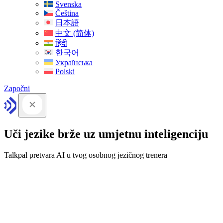
Svenska
Čeština
日本語
中文 (简体)
हिंदी
한국어
Українська
Polski
Započni
Uči jezike brže uz umjetnu inteligenciju
Talkpal pretvara AI u tvog osobnog jezičnog trenera