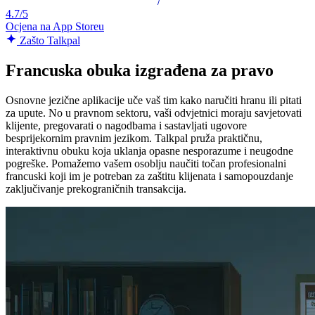
4.7/5
Ocjena na App Storeu
Zašto Talkpal
Francuska obuka izgrađena za pravo
Osnovne jezične aplikacije uče vaš tim kako naručiti hranu ili pitati
za upute. No u pravnom sektoru, vaši odvjetnici moraju savjetovati
klijente, pregovarati o nagodbama i sastavljati ugovore
besprijekornim pravnim jezikom. Talkpal pruža praktičnu,
interaktivnu obuku koja uklanja opasne nesporazume i neugodne
pogreške. Pomažemo vašem osoblju naučiti točan profesionalni
francuski koji im je potreban za zaštitu klijenata i samopouzdanje
zaključivanje prekograničnih transakcija.