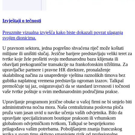
Izvještaji o tečnosti
Preuzmite vizualna izvješća kako biste dokazali povrat ulaganja
svojim dionicima.
U pravnom sektoru, jedna pogrešno shvaćena riječ može koštati
milijune ili uništiti slučaj. Jezične barijere predstavljaju veliki teret za
tvrtke koje žele proširiti svoju međunarodnu bazu klijenata ili
obavljati prekogranične transakcije na frankofonskim tržištima. Za
upravljačke partnere i pravne HR direktore, pronalaženje
skalabilnog načina za unapređenje vještina raznolikih timova bez
gubitka naplatnog vremena predstavlja ogroman izazov. Talkpal
premošćuje taj jaz, osiguravajući da se standard izvrsnosti i točnosti
vaše tvrtke poštuje u svim međunarodnim područjima prakse.
Upravljanje programom jezične obuke u vašoj firmi ne bi smjelo biti
administrativna noćna mora. Naša centralizirana poslovna ploča
pruža vam jasan uvid u navike učenja vaših odvjetnika. Bilo da
upravljate specijaliziranom boutique praksom ili vrhunskom
globalnom odvjetničkom tvrtkom, Talkpal se besprijekorno
prilagođava vašim potrebama. Poboljšanjem znanja francuskog
jezika u svom timu aktivno smanjujete rizik od profesionalne