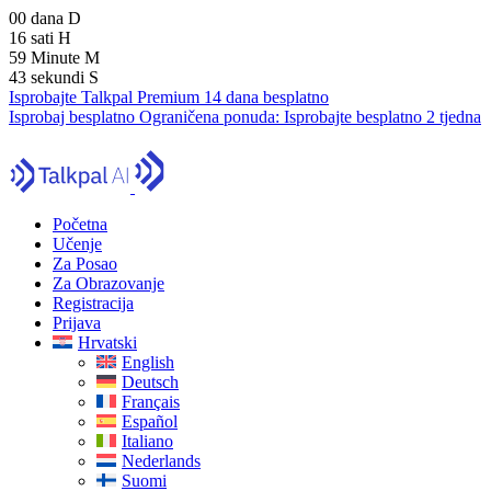
00
dana
D
16
sati
H
59
Minute
M
41
sekundi
S
Isprobajte Talkpal Premium 14 dana besplatno
Isprobaj besplatno
Ograničena ponuda:
Isprobajte besplatno 2 tjedna
Početna
Učenje
Za Posao
Za Obrazovanje
Registracija
Prijava
Hrvatski
English
Deutsch
Français
Español
Italiano
Nederlands
Suomi