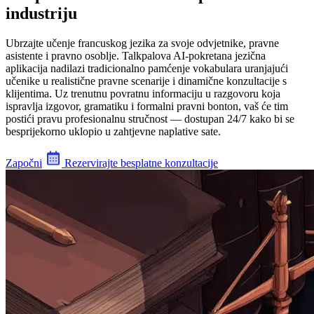
industriju
Ubrzajte učenje francuskog jezika za svoje odvjetnike, pravne
asistente i pravno osoblje. Talkpalova AI-pokretana jezična
aplikacija nadilazi tradicionalno pamćenje vokabulara uranjajući
učenike u realistične pravne scenarije i dinamične konzultacije s
klijentima. Uz trenutnu povratnu informaciju u razgovoru koja
ispravlja izgovor, gramatiku i formalni pravni bonton, vaš će tim
postići pravu profesionalnu stručnost — dostupan 24/7 kako bi se
besprijekorno uklopio u zahtjevne naplative sate.
Započni
Rezervirajte besplatne konzultacije