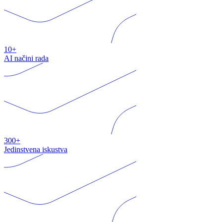
10+
AI načini rada
300+
Jedinstvena iskustva