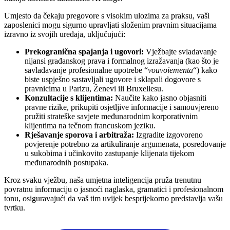
Umjesto da čekaju pregovore s visokim ulozima za praksu, vaši
zaposlenici mogu sigurno upravljati složenim pravnim situacijama
izravno iz svojih uređaja, uključujući:
Prekogranična spajanja i ugovori:
Vježbajte svladavanje
nijansi građanskog prava i formalnog izražavanja (kao što je
savladavanje profesionalne upotrebe “
vouvoiementa
“) kako
biste uspješno sastavljali ugovore i sklapali dogovore s
pravnicima u Parizu, Ženevi ili Bruxellesu.
Konzultacije s klijentima:
Naučite kako jasno objasniti
pravne rizike, prikupiti osjetljive informacije i samouvjereno
pružiti strateške savjete međunarodnim korporativnim
klijentima na tečnom francuskom jeziku.
Rješavanje sporova i arbitraža:
Izgradite izgovoreno
povjerenje potrebno za artikuliranje argumenata, posredovanje
u sukobima i učinkovito zastupanje klijenata tijekom
međunarodnih postupaka.
Kroz svaku vježbu, naša umjetna inteligencija pruža trenutnu
povratnu informaciju o jasnoći naglaska, gramatici i profesionalnom
tonu, osiguravajući da vaš tim uvijek besprijekorno predstavlja vašu
tvrtku.