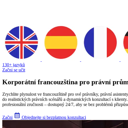
130+ jazyků
Začni se učit
Korporátní francouzština pro právní prům
Zrychlite plynulost ve francouzštině pro své právníky, právní asiste
do realistických právních scénářů a dynamických konzultací s klienty
profesionální zručnosti – dostupný 24/7, aby se bez problémů přizp
Začni
Objednejte si bezplatnou konzultaci