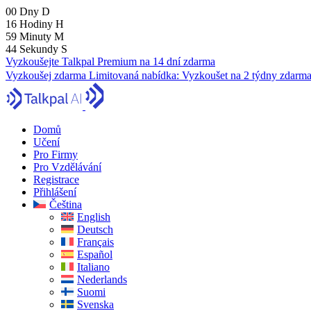
00
Dny
D
16
Hodiny
H
59
Minuty
M
43
Sekundy
S
Vyzkoušejte Talkpal Premium na 14 dní zdarma
Vyzkoušej zdarma
Limitovaná nabídka:
Vyzkoušet na 2 týdny zdarm
Domů
Učení
Pro Firmy
Pro Vzdělávání
Registrace
Přihlášení
Čeština
English
Deutsch
Français
Español
Italiano
Nederlands
Suomi
Svenska