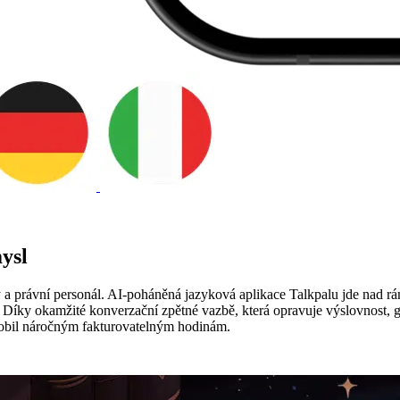
ysl
nty a právní personál. AI-poháněná jazyková aplikace Talkpalu jde nad 
. Díky okamžité konverzační zpětné vazbě, která opravuje výslovnost, g
ůsobil náročným fakturovatelným hodinám.