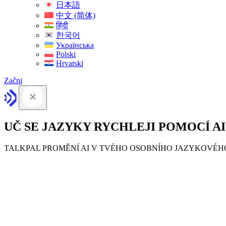
日本語
中文 (简体)
हिंदी
한국어
Українська
Polski
Hrvatski
Začni
UČ SE JAZYKY RYCHLEJI POMOCÍ AI
TALKPAL PROMĚNÍ AI V TVÉHO OSOBNÍHO JAZYKOVÉ