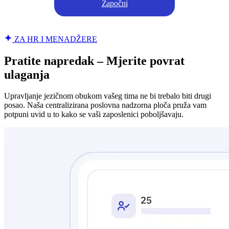
Započni
ZA HR I MENADŽERE
Pratite napredak – Mjerite povrat
ulaganja
Upravljanje jezičnom obukom vašeg tima ne bi trebalo biti drugi
posao. Naša centralizirana poslovna nadzorna ploča pruža vam
potpuni uvid u to kako se vaši zaposlenici poboljšavaju.