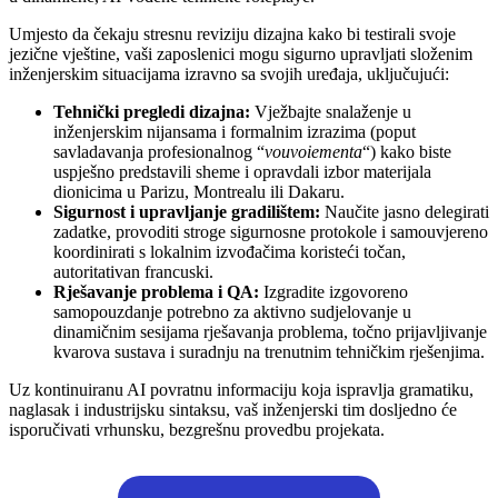
Umjesto da čekaju stresnu reviziju dizajna kako bi testirali svoje
jezične vještine, vaši zaposlenici mogu sigurno upravljati složenim
inženjerskim situacijama izravno sa svojih uređaja, uključujući:
Tehnički pregledi dizajna:
Vježbajte snalaženje u
inženjerskim nijansama i formalnim izrazima (poput
savladavanja profesionalnog “
vouvoiementa
“) kako biste
uspješno predstavili sheme i opravdali izbor materijala
dionicima u Parizu, Montrealu ili Dakaru.
Sigurnost i upravljanje gradilištem:
Naučite jasno delegirati
zadatke, provoditi stroge sigurnosne protokole i samouvjereno
koordinirati s lokalnim izvođačima koristeći točan,
autoritativan francuski.
Rješavanje problema i QA:
Izgradite izgovoreno
samopouzdanje potrebno za aktivno sudjelovanje u
dinamičnim sesijama rješavanja problema, točno prijavljivanje
kvarova sustava i suradnju na trenutnim tehničkim rješenjima.
Uz kontinuiranu AI povratnu informaciju koja ispravlja gramatiku,
naglasak i industrijsku sintaksu, vaš inženjerski tim dosljedno će
isporučivati vrhunsku, bezgrešnu provedbu projekata.