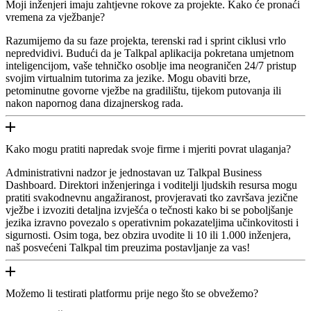
Moji inženjeri imaju zahtjevne rokove za projekte. Kako će pronaći
vremena za vježbanje?
Razumijemo da su faze projekta, terenski rad i sprint ciklusi vrlo
nepredvidivi. Budući da je Talkpal aplikacija pokretana umjetnom
inteligencijom, vaše tehničko osoblje ima neograničen 24/7 pristup
svojim virtualnim tutorima za jezike. Mogu obaviti brze,
petominutne govorne vježbe na gradilištu, tijekom putovanja ili
nakon napornog dana dizajnerskog rada.
Kako mogu pratiti napredak svoje firme i mjeriti povrat ulaganja?
Administrativni nadzor je jednostavan uz Talkpal Business
Dashboard. Direktori inženjeringa i voditelji ljudskih resursa mogu
pratiti svakodnevnu angažiranost, provjeravati tko završava jezične
vježbe i izvoziti detaljna izvješća o tečnosti kako bi se poboljšanje
jezika izravno povezalo s operativnim pokazateljima učinkovitosti i
sigurnosti. Osim toga, bez obzira uvodite li 10 ili 1.000 inženjera,
naš posvećeni Talkpal tim preuzima postavljanje za vas!
Možemo li testirati platformu prije nego što se obvežemo?