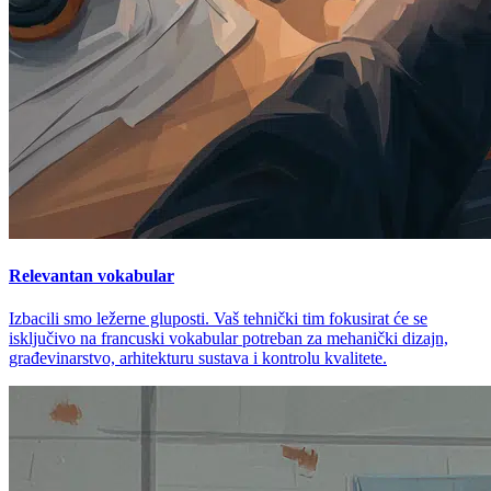
Relevantan vokabular
Izbacili smo ležerne gluposti. Vaš tehnički tim fokusirat će se
isključivo na francuski vokabular potreban za mehanički dizajn,
građevinarstvo, arhitekturu sustava i kontrolu kvalitete.