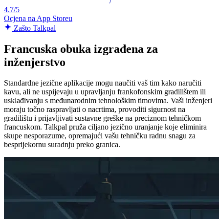
4.7/5
Ocjena na App Storeu
Zašto Talkpal
Francuska obuka izgrađena za
inženjerstvo
Standardne jezične aplikacije mogu naučiti vaš tim kako naručiti
kavu, ali ne uspijevaju u upravljanju frankofonskim gradilištem ili
usklađivanju s međunarodnim tehnološkim timovima. Vaši inženjeri
moraju točno raspravljati o nacrtima, provoditi sigurnost na
gradilištu i prijavljivati sustavne greške na preciznom tehničkom
francuskom. Talkpal pruža ciljano jezično uranjanje koje eliminira
skupe nesporazume, opremajući vašu tehničku radnu snagu za
besprijekornu suradnju preko granica.