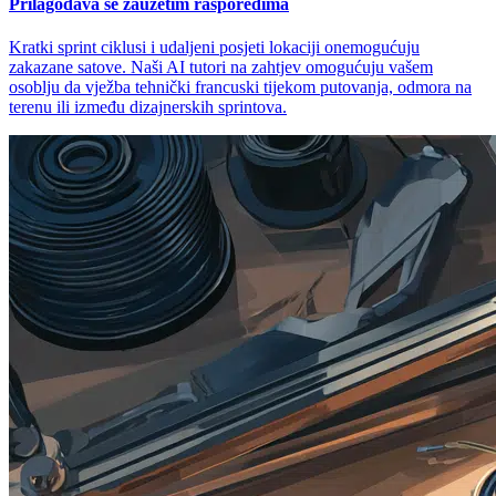
Prilagođava se zauzetim rasporedima
Kratki sprint ciklusi i udaljeni posjeti lokaciji onemogućuju
zakazane satove. Naši AI tutori na zahtjev omogućuju vašem
osoblju da vježba tehnički francuski tijekom putovanja, odmora na
terenu ili između dizajnerskih sprintova.