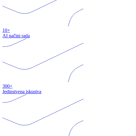
10+
AI načini rada
300+
Jedinstvena iskustva