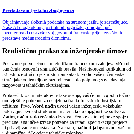
Prevladavam tjeskobu zbog govora
Objašnjavanje složenih podataka na stranom jeziku je zastrašujuće.
Naše AI uloge uklanjaju strah od pogrešaka, omogućujući
inženjerima da usavrše svoj govoreni francuski prije nego što ih
predstave međunarodnim dionicima.
Realistična praksa za inženjerske timove
Postizanje prave tečnosti u tehničkom francuskom zahtijeva više od
pamćenja osnovnih gramatičkih pravila. Naš rigorozni kurikulum od
52 jedinice stručno je strukturiran kako bi vodio vaše inženjerske
stručnjake od temeljnog razumijevanja do potpunog savladavanja
razgovora u tehničkim okruženjima.
Prolazeći kroz tri interaktivne faze učenja, vaš će tim izgraditi točno
one vještine potrebne za uspjeh na frankofonskim industrijskim
tržištima. Prvo,
Word način
uvodi važan inženjerski vokabular,
pokrivajući sve od strukturnih materijala do dijagnostike softvera.
Zatim, način rada rečenica
izaziva učenike da te pojmove spoje u
precizne, analitičke izraze potrebne za izradu specifikacija projekta
ili prijavljivanje nedostataka. Na kraju,
način dijaloga
uvodi vaš tim
u dinamične, AI-vođene tehničke roleplaye.