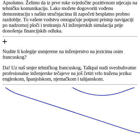
Apsolutno. Želimo da iz prve ruke svjedočite pozitivnom utjecaju na
tehničku komunikaciju. Lako možete dogovoriti vođenu
demonstraciju s našim stručnjacima ili započeti besplatno probno
razdoblje. To vašem vodstvu omogućuje potpuni pristup navigaciji
po nadzornoj ploči i testiranju AI inženjerskih simulacija prije
donošenja financijskih odluka.
Nudite li kolegije usmjerene na inženjerstvo na jezicima osim
francuskog?
Da! Uz naš smjer tehničkog francuskog, Talkpal nudi sveobuhvatne
profesionalne inženjerske tečajeve na još četiri vrlo tražena jezika:
engleskom, španjolskom, njemačkom i talijanskom.