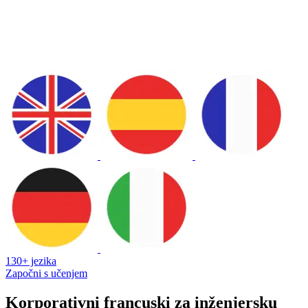
130+ jezika
Započni s učenjem
Korporativni francuski za inženjersku