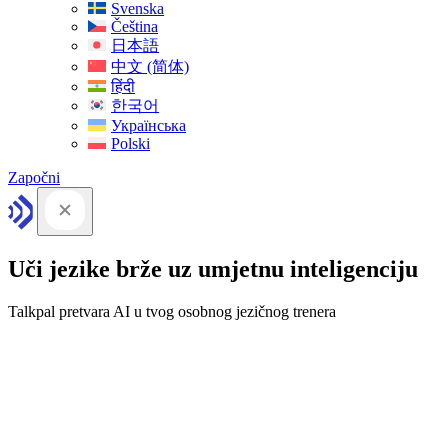
Svenska
Čeština
日本語
中文 (简体)
हिंदी
한국어
Українська
Polski
Započni
Uči jezike brže uz umjetnu inteligenciju
Talkpal pretvara AI u tvog osobnog jezičnog trenera