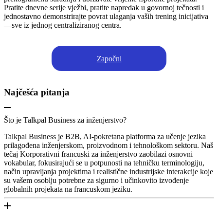
Pratite dnevne serije vježbi, pratite napredak u govornoj tečnosti i
jednostavno demonstrirajte povrat ulaganja vaših trening inicijativa
—sve iz jednog centraliziranog centra.
Započni
Najčešća pitanja
Što je Talkpal Business za inženjerstvo?
Talkpal Business je B2B, AI-pokretana platforma za učenje jezika
prilagođena inženjerskom, proizvodnom i tehnološkom sektoru. Naš
tečaj Korporativni francuski za inženjerstvo zaobilazi osnovni
vokabular, fokusirajući se u potpunosti na tehničku terminologiju,
način upravljanja projektima i realistične industrijske interakcije koje
su vašem osoblju potrebne za sigurno i učinkovito izvođenje
globalnih projekata na francuskom jeziku.