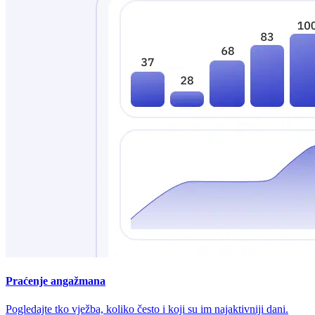
Praćenje angažmana
Pogledajte tko vježba, koliko često i koji su im najaktivniji dani.