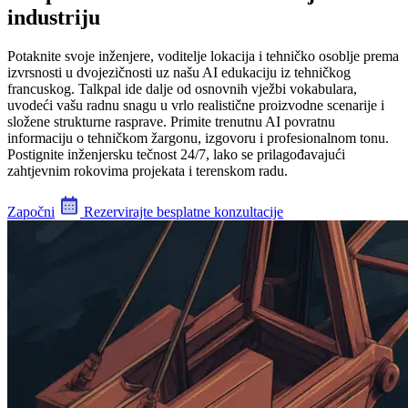
industriju
Potaknite svoje inženjere, voditelje lokacija i tehničko osoblje prema
izvrsnosti u dvojezičnosti uz našu AI edukaciju iz tehničkog
francuskog. Talkpal ide dalje od osnovnih vježbi vokabulara,
uvodeći vašu radnu snagu u vrlo realistične proizvodne scenarije i
složene strukturne rasprave. Primite trenutnu AI povratnu
informaciju o tehničkom žargonu, izgovoru i profesionalnom tonu.
Postignite inženjersku tečnost 24/7, lako se prilagođavajući
zahtjevnim rokovima projekata i terenskom radu.
Započni
Rezervirajte besplatne konzultacije