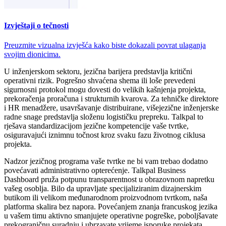
Izvještaji o tečnosti
Preuzmite vizualna izvješća kako biste dokazali povrat ulaganja
svojim dionicima.
U inženjerskom sektoru, jezična barijera predstavlja kritični
operativni rizik. Pogrešno shvaćena shema ili loše prevedeni
sigurnosni protokol mogu dovesti do velikih kašnjenja projekta,
prekoračenja proračuna i strukturnih kvarova. Za tehničke direktore
i HR menadžere, usavršavanje distribuirane, višejezične inženjerske
radne snage predstavlja složenu logističku prepreku. Talkpal to
rješava standardizacijom jezične kompetencije vaše tvrtke,
osiguravajući iznimnu točnost kroz svaku fazu životnog ciklusa
projekta.
Nadzor jezičnog programa vaše tvrtke ne bi vam trebao dodatno
povećavati administrativno opterećenje. Talkpal Business
Dashboard pruža potpunu transparentnost u obrazovnom napretku
vašeg osoblja. Bilo da upravljate specijaliziranim dizajnerskim
butikom ili velikom međunarodnom proizvodnom tvrtkom, naša
platforma skalira bez napora. Povećanjem znanja francuskog jezika
u vašem timu aktivno smanjujete operativne pogreške, poboljšavate
prekograničnu suradnju i ubrzavate vrijeme isporuke projekata.