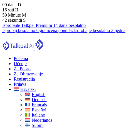
00
dana
D
16
sati
H
59
Minute
M
41
sekundi
S
Isprobajte Talkpal Premium 14 dana besplatno
Isprobaj besplatno
Ograničena ponuda:
Isprobajte besplatno 2 tjedna
Početna
Učenje
Za Posao
Za Obrazovanje
Registracija
Prijava
Hrvatski
English
Deutsch
Français
Español
Italiano
Nederlands
Suomi