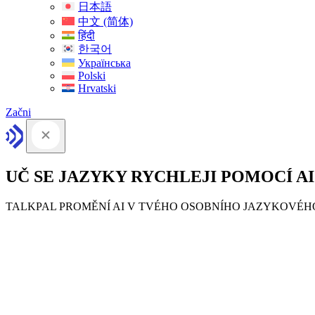
日本語
中文 (简体)
हिंदी
한국어
Українська
Polski
Hrvatski
Začni
UČ SE JAZYKY RYCHLEJI POMOCÍ AI
TALKPAL PROMĚNÍ AI V TVÉHO OSOBNÍHO JAZYKOVÉ