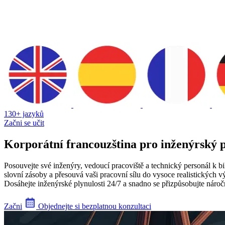
130+ jazyků
Začni se učit
Korporátní francouzština pro inženýrský 
Posouvejte své inženýry, vedoucí pracoviště a technický personál k bi
slovní zásoby a přesouvá vaši pracovní sílu do vysoce realistických v
Dosáhejte inženýrské plynulosti 24/7 a snadno se přizpůsobujte nároč
Začni
Objednejte si bezplatnou konzultaci