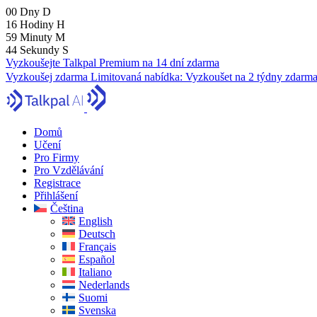
00
Dny
D
16
Hodiny
H
59
Minuty
M
43
Sekundy
S
Vyzkoušejte Talkpal Premium na 14 dní zdarma
Vyzkoušej zdarma
Limitovaná nabídka:
Vyzkoušet na 2 týdny zdarm
Domů
Učení
Pro Firmy
Pro Vzdělávání
Registrace
Přihlášení
Čeština
English
Deutsch
Français
Español
Italiano
Nederlands
Suomi
Svenska