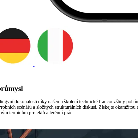
průmysl
lingvní dokonalosti díky našemu školení technické francouzštiny poháně
ýrobních scénářů a složitých strukturálních diskusí. Získejte okamžitou
ným termínům projektů a terénní práci.