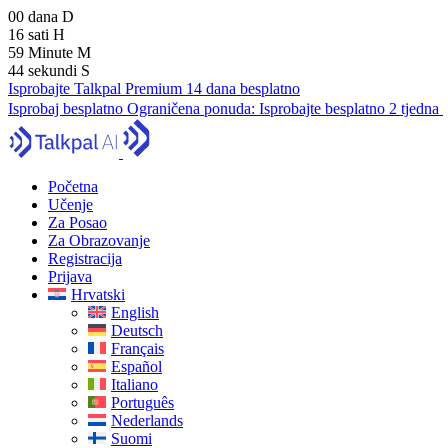
00
dana
D
16
sati
H
59
Minute
M
43
sekundi
S
Isprobajte Talkpal Premium 14 dana besplatno
Isprobaj besplatno
Ograničena ponuda:
Isprobajte besplatno 2 tjedna
Početna
Učenje
Za Posao
Za Obrazovanje
Registracija
Prijava
Hrvatski
English
Deutsch
Français
Español
Italiano
Português
Nederlands
Suomi