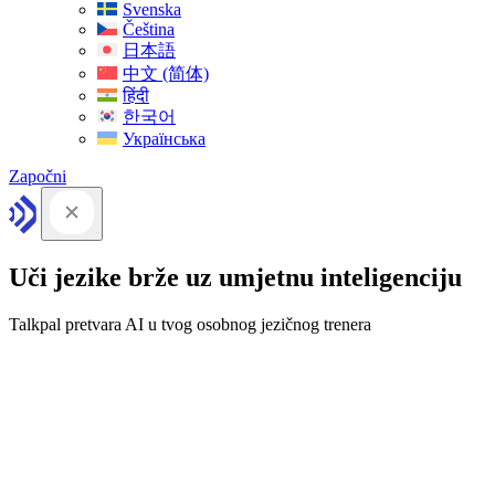
Svenska
Čeština
日本語
中文 (简体)
हिंदी
한국어
Українська
Započni
Uči jezike brže uz umjetnu inteligenciju
Talkpal pretvara AI u tvog osobnog jezičnog trenera