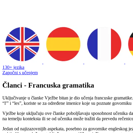
130+ jezika
Započni s učenjem
Članci - Francuska gramatika
Uključivanje u članke Vježbe bitan je dio učenja francuske gramatike.
“l'” i “les”, koriste se za određene imenice koje su poznate govornik
Vježbe koje uključuju ove članke poboljšavaju sposobnost učenika da 
na temelju konteksta ili se od učenika može tražiti da prevedu rečeni
Jedan od najizazovnijih aspekata, posebno za govornike engleskog jezika