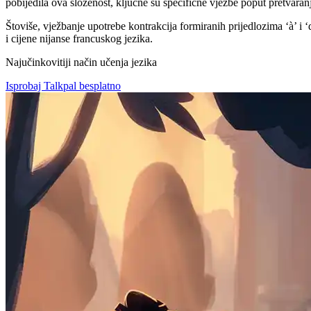
pobijedila ova složenost, ključne su specifične vježbe poput pretvara
Štoviše, vježbanje upotrebe kontrakcija formiranih prijedlozima ‘à’ 
i cijene nijanse francuskog jezika.
Najučinkovitiji način učenja jezika
Isprobaj Talkpal besplatno