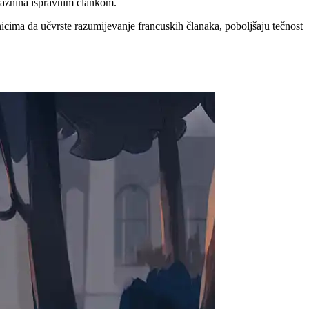
praznina ispravnim člankom.
icima da učvrste razumijevanje francuskih članaka, poboljšaju tečnost