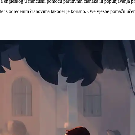
nja engleskog u francuski pomoću partitivnih članaka ili popunjavanja 
i ‘de’ s određenim članovima također je korisno. Ove vježbe pomažu učen