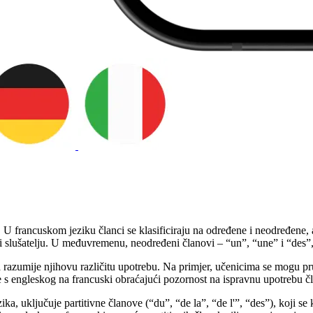
 U francuskom jeziku članci se klasificiraju na određene i neodređene, 
u i slušatelju. U međuvremenu, neodređeni članovi – “un”, “une” i “des
razumije njihovu različitu upotrebu. Na primjer, učenicima se mogu pru
ce s engleskog na francuski obraćajući pozornost na ispravnu upotrebu č
, uključuje partitivne članove (“du”, “de la”, “de l'”, “des”), koji se k