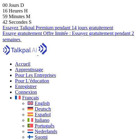
00
Jours
D
16
Heures
H
59
Minutes
M
41
Secondes
S
Essayez Talkpal Premium pendant 14 jours gratuitement
Essaye gratuitement
Offre limitée :
Essayez gratuitement pendant 2
semaines
Accueil
Apprentissage
Pour Les Entreprises
Pour L’éducation
Enregistrer
Connexion
Français
English
Deutsch
Español
Italiano
Português
Nederlands
Suomi