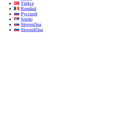
Türkçe
Română
Русский
Srpski
Slovenčina
Slovenščina