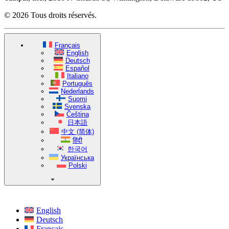
© 2026 Tous droits réservés.
Français
English
Deutsch
Español
Italiano
Português
Nederlands
Suomi
Svenska
Čeština
日本語
中文 (简体)
हिंदी
한국어
Українська
Polski
English
Deutsch
Français