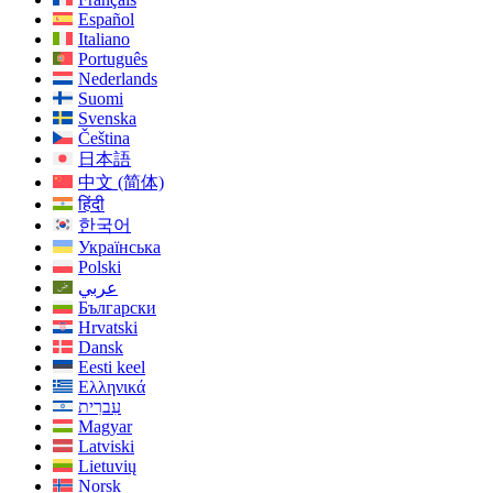
Español
Italiano
Português
Nederlands
Suomi
Svenska
Čeština
日本語
中文 (简体)
हिंदी
한국어
Українська
Polski
عربي
Български
Hrvatski
Dansk
Eesti keel
Ελληνικά
עִברִית
Magyar
Latviski
Lietuvių
Norsk