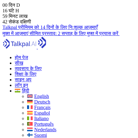
00
दिन
D
16
घंटे
H
59
मिनट
लाख
41
सेकंड
दक्षिणी
Talkpal प्रीमियम को 14 दिनों के लिए निःशुल्क आज़माएँ
मुफ़्त में आज़माएं
सीमित प्रस्ताव:
2 सप्ताह के लिए मुफ्त में प्रयास करें
होम पेज
सीख
व्यवसाय के लिए
शिक्षा के लिए
साइन अप
लॉग इन
हिंदी
English
Deutsch
Français
Español
Italiano
Português
Nederlands
Suomi