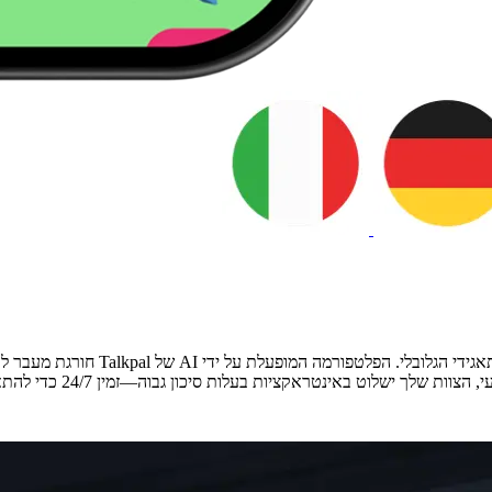
צייד את כוח העבודה שלך בכישורים לש
קציות בעלות סיכון גבוה—זמין 24/7 כדי להתאים בצורה חלקה ללוחות זמנים תובעניים.