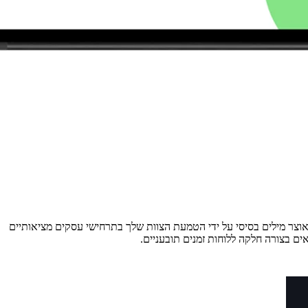
וניים ובביטחון כדי להצטיין בנוף התאגידי הגלובלי. הפלטפורמה המופעלת על ידי AI של Talkpal חורגת מעבר לאוצר מילים בסיסי על ידי הטמעת הצוות שלך בתרחישי עסקים מציאותיים