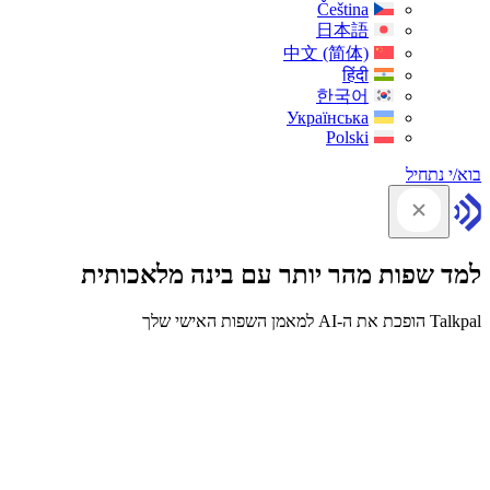
Čeština
日本語
中文 (简体)
हिंदी
한국어
Українська
Polski
בוא/י נתחיל
למד שפות מהר יותר עם בינה מלאכותית
Talkpal הופכת את ה-AI למאמן השפות האישי שלך