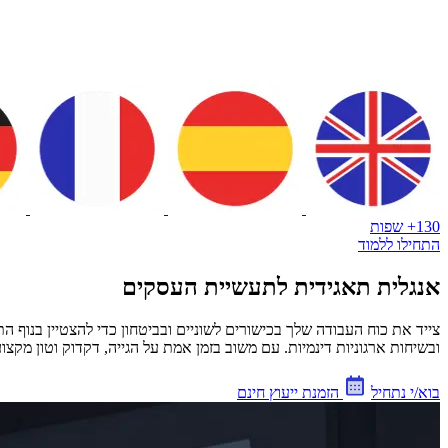
130+ שפות
התחילו ללמוד
אנגלית תאגידית לתעשיית העסקים
ובשיחות ארגוניות דינמיות. עם משוב בזמן אמת על הגייה, דקדוק וטון מקצועי, הצוות שלך ישלוט באינטרא
בוא/י נתחיל
הזמנת ייעוץ חינם