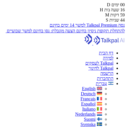
00
ימים
D
16
שעה (ות
H
59
דקות
M
43
שניות
S
נסה Talkpal Premium למשך 14 ימים בחינם
להתחלת תקופת ניסיון בחינם
הצעה מוגבלת:
נסו בחינם למשך שבועיים
דף הבית
למידה
Talkpal לעסקים
Talkpal לחינוך
הרשמה
התחברות
עִברִית
English
Deutsch
Français
Español
Italiano
Nederlands
Suomi
Svenska