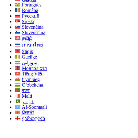
Português
Română
Русский
Srpski
Slovenčina
Slovenščina
தமிழ்
ภาษาไทย
Shqip
Gaeilge
سۆرانی
Монгол хэл
Tiếng Việt
Cymraeg
O‘zbekcha
বাংলা
Malti
اردو
Af-Soomaali
ਪੰਜਾਬੀ
ქართული