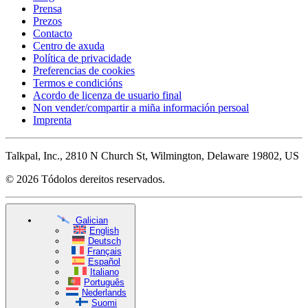
Prensa
Prezos
Contacto
Centro de axuda
Política de privacidade
Preferencias de cookies
Termos e condicións
Acordo de licenza de usuario final
Non vender/compartir a miña información persoal
Imprenta
Talkpal, Inc., 2810 N Church St, Wilmington, Delaware 19802, US
© 2026 Tódolos dereitos reservados.
Galician
English
Deutsch
Français
Español
Italiano
Português
Nederlands
Suomi