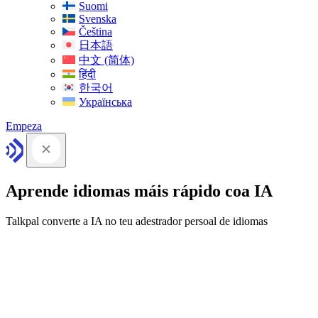
Suomi
Svenska
Čeština
日本語
中文 (简体)
हिंदी
한국어
Українська
Empeza
Aprende idiomas máis rápido coa IA
Talkpal converte a IA no teu adestrador persoal de idiomas