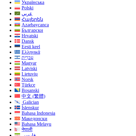
Українська
Polski
عربي
Հայերեն
Azərbaycanca
Български
Hrvatski
Dansk
Eesti keel
Ελληνικά
עִברִית
Magyar
Latviski
Lietuvių
Norsk
Türkçe
Bosanski
中文 (繁體)
Galician
Íslenskur
Bahasa Indonesia
Македонски
Bahasa Melayu
नेपाली
فارسی