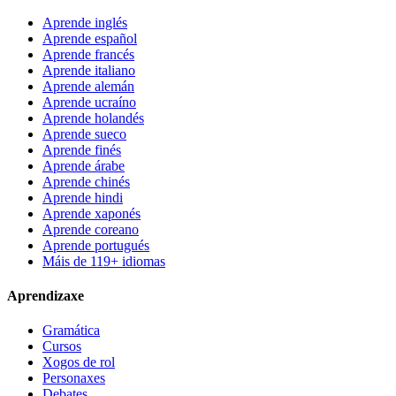
Aprende inglés
Aprende español
Aprende francés
Aprende italiano
Aprende alemán
Aprende ucraíno
Aprende holandés
Aprende sueco
Aprende finés
Aprende árabe
Aprende chinés
Aprende hindi
Aprende xaponés
Aprende coreano
Aprende portugués
Máis de 119+ idiomas
Aprendizaxe
Gramática
Cursos
Xogos de rol
Personaxes
Debates