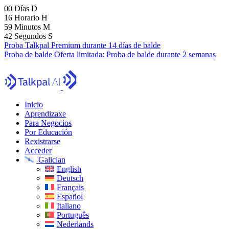
00
Días
D
16
Horario
H
59
Minutos
M
41
Segundos
S
Proba Talkpal Premium durante 14 días de balde
Proba de balde
Oferta limitada:
Proba de balde durante 2 semanas
Inicio
Aprendizaxe
Para Negocios
Por Educación
Rexistrarse
Acceder
Galician
English
Deutsch
Français
Español
Italiano
Português
Nederlands