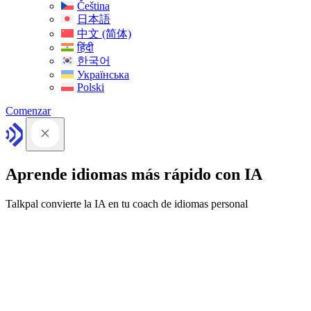
Čeština
日本語
中文 (简体)
हिंदी
한국어
Українська
Polski
Comenzar
Aprende idiomas más rápido con IA
Talkpal convierte la IA en tu coach de idiomas personal