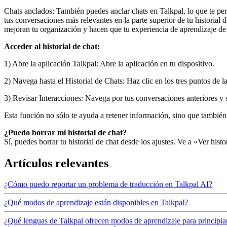
Chats anclados: También puedes anclar chats en Talkpal, lo que te per
tus conversaciones más relevantes en la parte superior de tu historial 
mejoran tu organización y hacen que tu experiencia de aprendizaje de
Acceder al historial de chat:
1) Abre la aplicación Talkpal: Abre la aplicación en tu dispositivo.
2) Navega hasta el Historial de Chats: Haz clic en los tres puntos de la
3) Revisar Interacciones: Navega por tus conversaciones anteriores y se
Esta función no sólo te ayuda a retener información, sino que también 
¿Puedo borrar mi historial de chat?
Sí, puedes borrar tu historial de chat desde los ajustes. Ve a «Ver hist
Artículos relevantes
¿Cómo puedo reportar un problema de traducción en Talkpal AI?
¿Qué modos de aprendizaje están disponibles en Talkpal?
¿Qué lenguas de Talkpal ofrecen modos de aprendizaje para principia