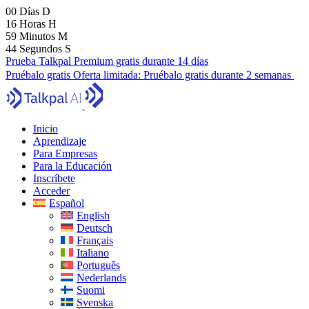
00
Días
D
16
Horas
H
59
Minutos
M
43
Segundos
S
Prueba Talkpal Premium gratis durante 14 días
Pruébalo gratis
Oferta limitada:
Pruébalo gratis durante 2 semanas
Inicio
Aprendizaje
Para Empresas
Para la Educación
Inscríbete
Acceder
Español
English
Deutsch
Français
Italiano
Português
Nederlands
Suomi
Svenska