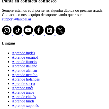
Ponte en contacto connosco
Sempre estamos aquí por se tes algunha dúbida ou precisas axuda.
Contacta co noso equipo de soporte cando queiras en
support@talkpal.ai
Linguas
Aprende inglés
Aprende español
Aprende francés
Aprende italiano
Aprende alemán
Aprende ucraíno
Aprende holandés
Aprende sueco
Aprende finés
Aprende árabe
Aprende chinés
Aprende hindi
Aprende xaponés