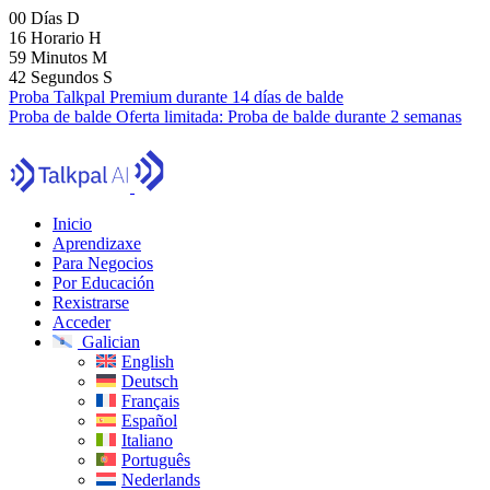
00
Días
D
16
Horario
H
59
Minutos
M
41
Segundos
S
Proba Talkpal Premium durante 14 días de balde
Proba de balde
Oferta limitada:
Proba de balde durante 2 semanas
Inicio
Aprendizaxe
Para Negocios
Por Educación
Rexistrarse
Acceder
Galician
English
Deutsch
Français
Español
Italiano
Português
Nederlands