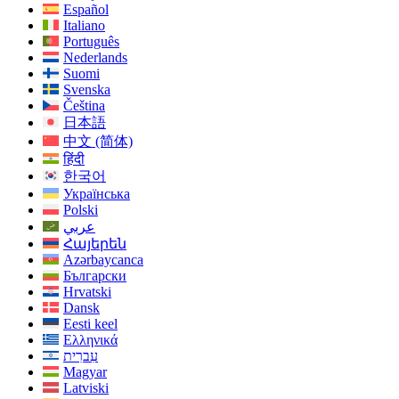
Español
Italiano
Português
Nederlands
Suomi
Svenska
Čeština
日本語
中文 (简体)
हिंदी
한국어
Українська
Polski
عربي
Հայերեն
Azərbaycanca
Български
Hrvatski
Dansk
Eesti keel
Ελληνικά
עִברִית
Magyar
Latviski