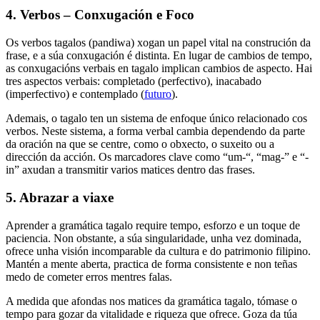
4. Verbos – Conxugación e Foco
Os verbos tagalos (pandiwa) xogan un papel vital na construción da
frase, e a súa conxugación é distinta. En lugar de cambios de tempo,
as conxugacións verbais en tagalo implican cambios de aspecto. Hai
tres aspectos verbais: completado (perfectivo), inacabado
(imperfectivo) e contemplado (
futuro
).
Ademais, o tagalo ten un sistema de enfoque único relacionado cos
verbos. Neste sistema, a forma verbal cambia dependendo da parte
da oración na que se centre, como o obxecto, o suxeito ou a
dirección da acción. Os marcadores clave como “um-“, “mag-” e “-
in” axudan a transmitir varios matices dentro das frases.
5. Abrazar a viaxe
Aprender a gramática tagalo require tempo, esforzo e un toque de
paciencia. Non obstante, a súa singularidade, unha vez dominada,
ofrece unha visión incomparable da cultura e do patrimonio filipino.
Mantén a mente aberta, practica de forma consistente e non teñas
medo de cometer erros mentres falas.
A medida que afondas nos matices da gramática tagalo, tómase o
tempo para gozar da vitalidade e riqueza que ofrece. Goza da túa