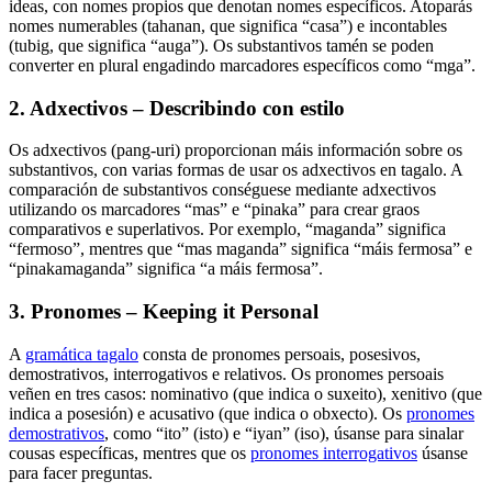
ideas, con nomes propios que denotan nomes específicos. Atoparás
nomes numerables (tahanan, que significa “casa”) e incontables
(tubig, que significa “auga”). Os substantivos tamén se poden
converter en plural engadindo marcadores específicos como “mga”.
2. Adxectivos – Describindo con estilo
Os adxectivos (pang-uri) proporcionan máis información sobre os
substantivos, con varias formas de usar os adxectivos en tagalo. A
comparación de substantivos conséguese mediante adxectivos
utilizando os marcadores “mas” e “pinaka” para crear graos
comparativos e superlativos. Por exemplo, “maganda” significa
“fermoso”, mentres que “mas maganda” significa “máis fermosa” e
“pinakamaganda” significa “a máis fermosa”.
3. Pronomes – Keeping it Personal
A
gramática tagalo
consta de pronomes persoais, posesivos,
demostrativos, interrogativos e relativos. Os pronomes persoais
veñen en tres casos: nominativo (que indica o suxeito), xenitivo (que
indica a posesión) e acusativo (que indica o obxecto). Os
pronomes
demostrativos
, como “ito” (isto) e “iyan” (iso), úsanse para sinalar
cousas específicas, mentres que os
pronomes interrogativos
úsanse
para facer preguntas.