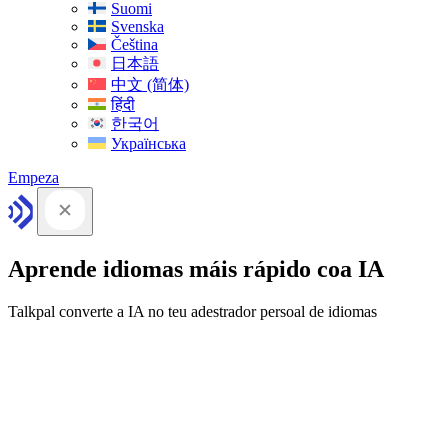
Suomi
Svenska
Čeština
日本語
中文 (简体)
हिंदी
한국어
Українська
Empeza
Aprende idiomas máis rápido coa IA
Talkpal converte a IA no teu adestrador persoal de idiomas