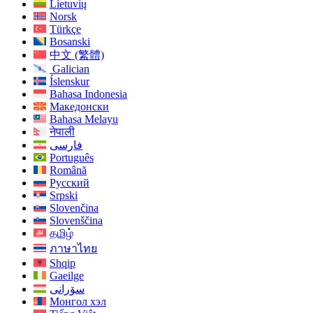
Lietuvių
Norsk
Türkçe
Bosanski
中文 (繁體)
Galician
Íslenskur
Bahasa Indonesia
Македонски
Bahasa Melayu
नेपाली
فارسی
Português
Română
Русский
Srpski
Slovenčina
Slovenščina
தமிழ்
ภาษาไทย
Shqip
Gaeilge
سۆرانی
Монгол хэл