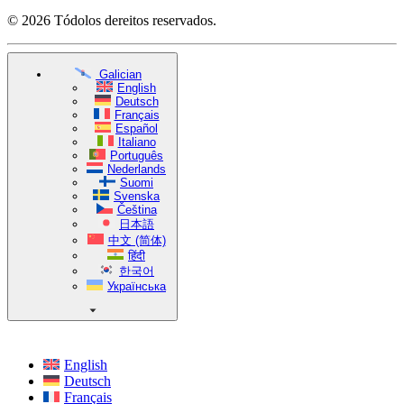
© 2026 Tódolos dereitos reservados.
Galician
English
Deutsch
Français
Español
Italiano
Português
Nederlands
Suomi
Svenska
Čeština
日本語
中文 (简体)
हिंदी
한국어
Українська
English
Deutsch
Français