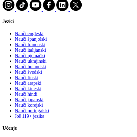
Jezici
Nauči engleski
Nauči španjolski
Nauči francuski
Nauči italijanski
Nauči njemački
Nauči ukrajinski
Nauči holandski
Nauči švedski
Nauči finski
Nauči arapski
Nauči kineski
Nauči hindi
Nauči japanski
Nauči korejski
Nauči portugalski
Još 119+ jezika
Učenje