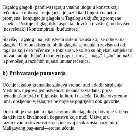
Tagalog glagoli (pandiwa) igraju vitalnu ulogu u konstrukciji
rečenica, a njihova konjugacija je različita. Umjesto napetih
promjena, konjugacije glagola u Tagalogu uključuju promjene
aspekta. Postoje tri glagolska aspekta: dovršen (svršten), nedovršen
(nesvršetak) i kontempirani (budućnost).
Štaviše, Tagalog ima jedinstveni sistem fokusa koji se odnosi na
glagole. U ovom sistemu, oblik glagola se menja u zavisnosti od
toga na koji deo rečenice je fokusiran, kao što su objekat, subjekat ili
pravac radnje. Ključni markeri poput „um-“, „mag-“ i „-in“ pomažu
u prenošenju različitih nijansi unutar rečenica.
b) Prihvatanje putovanja
Učenje tagalog gramatike zahteva vreme, trud i dodir strpljenja.
Međutim, njegova jedinstvenost, nekada savladana, pruža
nenadmašan uvid u filipinsku kulturu i nasleđe. Budite otvorenog
uma, dosljedno vježbajte i ne bojte se pogriješiti dok govorite.
Dok dublje uranjate u nijanse gramatike tagaloga, odvojite vrijeme
da uživate u živahnosti i bogatstvu koje nudi. Uživajte u
razumevanju složenosti koje čine ovaj jezik zaista izuzetnim.
Maligayang pag-aaral—sretno učenje!