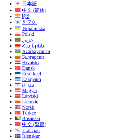
日本語
中文 (简体)
हिंदी
한국어
Українська
Polski
عربي
Հայերեն
Azərbaycanca
Български
Hrvatski
Dansk
Eesti keel
Ελληνικά
עִברִית
Magyar
Latviski
Lietuvių
Norsk
Türkçe
Bosanski
中文 (繁體)
Galician
Íslenskur