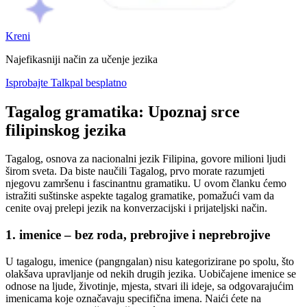
Kreni
Najefikasniji način za učenje jezika
Isprobajte Talkpal besplatno
Tagalog gramatika: Upoznaj srce
filipinskog jezika
Tagalog, osnova za nacionalni jezik Filipina, govore milioni ljudi
širom sveta. Da biste naučili Tagalog, prvo morate razumjeti
njegovu zamršenu i fascinantnu gramatiku. U ovom članku ćemo
istražiti suštinske aspekte tagalog gramatike, pomažući vam da
cenite ovaj prelepi jezik na konverzacijski i prijateljski način.
1. imenice – bez roda, prebrojive i neprebrojive
U tagalogu, imenice (pangngalan) nisu kategorizirane po spolu, što
olakšava upravljanje od nekih drugih jezika. Uobičajene imenice se
odnose na ljude, životinje, mjesta, stvari ili ideje, sa odgovarajućim
imenicama koje označavaju specifična imena. Naići ćete na