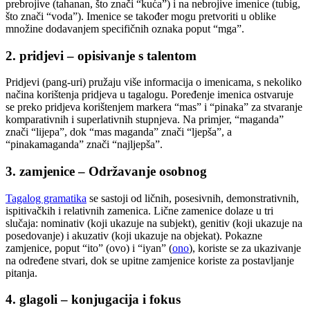
prebrojive (tahanan, što znači “kuća”) i na nebrojive imenice (tubig,
što znači “voda”). Imenice se također mogu pretvoriti u oblike
množine dodavanjem specifičnih oznaka poput “mga”.
2. pridjevi – opisivanje s talentom
Pridjevi (pang-uri) pružaju više informacija o imenicama, s nekoliko
načina korištenja pridjeva u tagalogu. Poređenje imenica ostvaruje
se preko pridjeva korištenjem markera “mas” i “pinaka” za stvaranje
komparativnih i superlativnih stupnjeva. Na primjer, “maganda”
znači “lijepa”, dok “mas maganda” znači “ljepša”, a
“pinakamaganda” znači “najljepša”.
3. zamjenice – Održavanje osobnog
Tagalog gramatika
se sastoji od ličnih, posesivnih, demonstrativnih,
ispitivačkih i relativnih zamenica. Lične zamenice dolaze u tri
slučaja: nominativ (koji ukazuje na subjekt), genitiv (koji ukazuje na
posedovanje) i akuzativ (koji ukazuje na objekat). Pokazne
zamjenice, poput “ito” (ovo) i “iyan” (
ono
), koriste se za ukazivanje
na određene stvari, dok se upitne zamjenice koriste za postavljanje
pitanja.
4. glagoli – konjugacija i fokus