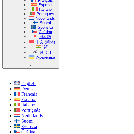
Français
Español
Italiano
Português
Nederlands
Suomi
Svenska
Čeština
日本語
中文 (简体)
हिंदी
한국어
Українська
English
Deutsch
Français
Español
Italiano
Português
Nederlands
Suomi
Svenska
Čeština