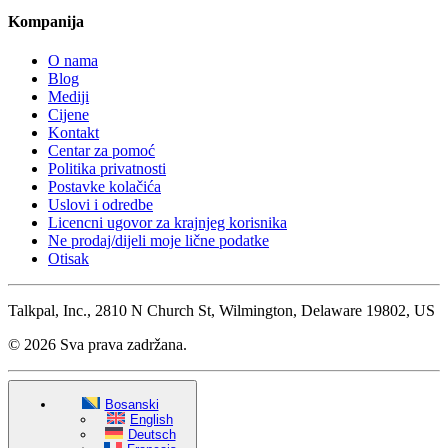
Kompanija
O nama
Blog
Mediji
Cijene
Kontakt
Centar za pomoć
Politika privatnosti
Postavke kolačića
Uslovi i odredbe
Licencni ugovor za krajnjeg korisnika
Ne prodaj/dijeli moje lične podatke
Otisak
Talkpal, Inc., 2810 N Church St, Wilmington, Delaware 19802, US
© 2026 Sva prava zadržana.
Bosanski
English
Deutsch