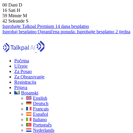
00
Dani
D
16
Sati
H
59
Minute
M
41
Sekunde
S
Isprobajte Talkpal Premium 14 dana besplatno
Isprobaj besplatno
Ograničena ponuda:
Isprobajte besplatno 2 tjedna
Početna
Učenje
Za Posao
Za Obrazovanje
Registracija
Prijava
Bosanski
English
Deutsch
Français
Español
Italiano
Português
Nederlands