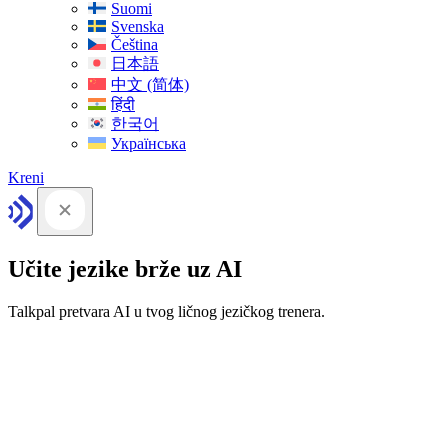
Suomi
Svenska
Čeština
日本語
中文 (简体)
हिंदी
한국어
Українська
Kreni
Učite jezike brže uz AI
Talkpal pretvara AI u tvog ličnog jezičkog trenera.