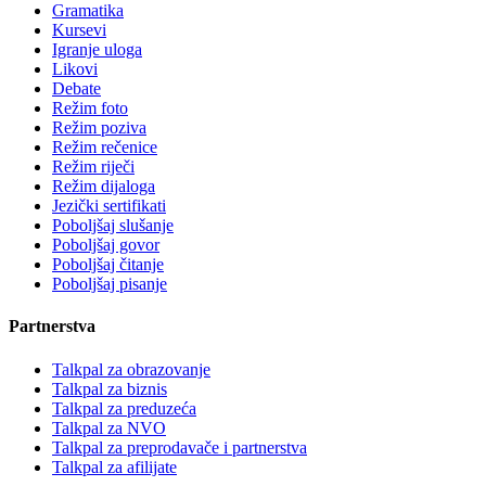
Gramatika
Kursevi
Igranje uloga
Likovi
Debate
Režim foto
Režim poziva
Režim rečenice
Režim riječi
Režim dijaloga
Jezički sertifikati
Poboljšaj slušanje
Poboljšaj govor
Poboljšaj čitanje
Poboljšaj pisanje
Partnerstva
Talkpal za obrazovanje
Talkpal za biznis
Talkpal za preduzeća
Talkpal za NVO
Talkpal za preprodavače i partnerstva
Talkpal za afilijate