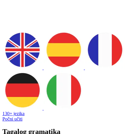
130+ jezika
Počni učiti
Tagalog gramatika