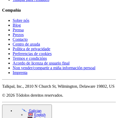
Compañía
Sobre nós
Blog
Prensa
Prezos
Contacto
Centro de axuda
Política de privacidade
Preferencias de cookies
Termos e condicións
Acordo de licenza de usuario final
Non vender/compartir a miña información persoal
Imprenta
Talkpal, Inc., 2810 N Church St, Wilmington, Delaware 19802, US
© 2026 Tódolos dereitos reservados.
Galician
English