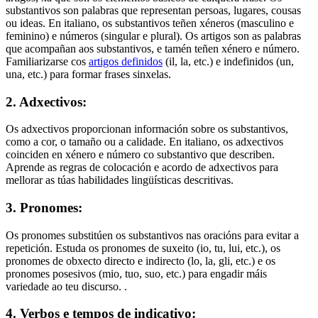
substantivos son palabras que representan persoas, lugares, cousas
ou ideas. En italiano, os substantivos teñen xéneros (masculino e
feminino) e números (singular e plural). Os artigos son as palabras
que acompañan aos substantivos, e tamén teñen xénero e número.
Familiarizarse cos
artigos definidos
(il, la, etc.) e indefinidos (un,
una, etc.) para formar frases sinxelas.
2. Adxectivos:
Os adxectivos proporcionan información sobre os substantivos,
como a cor, o tamaño ou a calidade. En italiano, os adxectivos
coinciden en xénero e número co substantivo que describen.
Aprende as regras de colocación e acordo de adxectivos para
mellorar as túas habilidades lingüísticas descritivas.
3. Pronomes:
Os pronomes substitúen os substantivos nas oracións para evitar a
repetición. Estuda os pronomes de suxeito (io, tu, lui, etc.), os
pronomes de obxecto directo e indirecto (lo, la, gli, etc.) e os
pronomes posesivos (mio, tuo, suo, etc.) para engadir máis
variedade ao teu discurso. .
4. Verbos e tempos de indicativo: