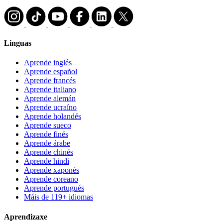
Linguas
Aprende inglés
Aprende español
Aprende francés
Aprende italiano
Aprende alemán
Aprende ucraíno
Aprende holandés
Aprende sueco
Aprende finés
Aprende árabe
Aprende chinés
Aprende hindi
Aprende xaponés
Aprende coreano
Aprende portugués
Máis de 119+ idiomas
Aprendizaxe