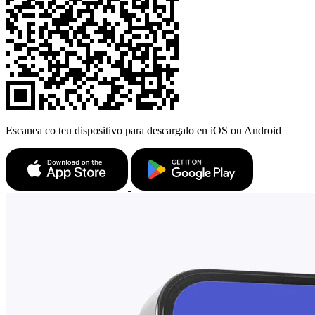
Escanea co teu dispositivo para descargalo en iOS ou Android