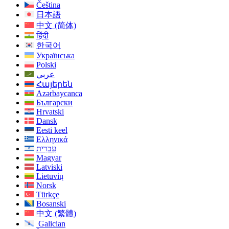
Čeština
日本語
中文 (简体)
हिंदी
한국어
Українська
Polski
عربي
Հայերեն
Azərbaycanca
Български
Hrvatski
Dansk
Eesti keel
Ελληνικά
עִברִית
Magyar
Latviski
Lietuvių
Norsk
Türkçe
Bosanski
中文 (繁體)
Galician