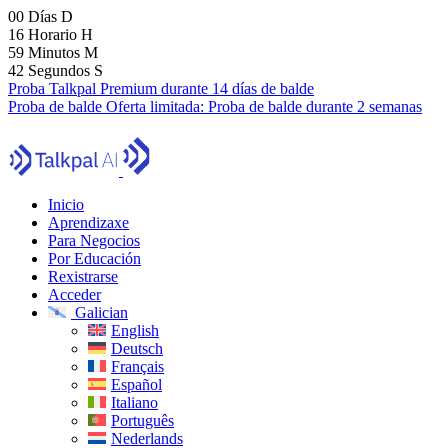
00
Días
D
16
Horario
H
59
Minutos
M
41
Segundos
S
Proba Talkpal Premium durante 14 días de balde
Proba de balde
Oferta limitada:
Proba de balde durante 2 semanas
Inicio
Aprendizaxe
Para Negocios
Por Educación
Rexistrarse
Acceder
Galician
English
Deutsch
Français
Español
Italiano
Português
Nederlands