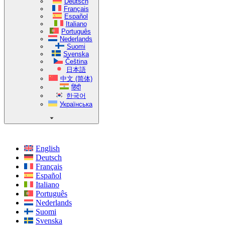
Deutsch
Français
Español
Italiano
Português
Nederlands
Suomi
Svenska
Čeština
日本語
中文 (简体)
हिंदी
한국어
Українська
English
Deutsch
Français
Español
Italiano
Português
Nederlands
Suomi
Svenska