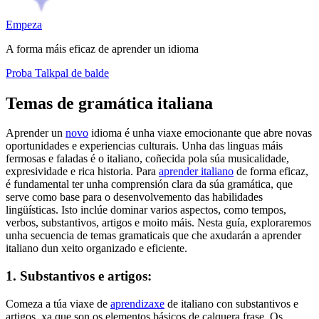
Empeza
A forma máis eficaz de aprender un idioma
Proba Talkpal de balde
Temas de gramática italiana
Aprender un
novo
idioma é unha viaxe emocionante que abre novas
oportunidades e experiencias culturais. Unha das linguas máis
fermosas e faladas é o italiano, coñecida pola súa musicalidade,
expresividade e rica historia. Para
aprender italiano
de forma eficaz,
é fundamental ter unha comprensión clara da súa gramática, que
serve como base para o desenvolvemento das habilidades
lingüísticas. Isto inclúe dominar varios aspectos, como tempos,
verbos, substantivos, artigos e moito máis. Nesta guía, exploraremos
unha secuencia de temas gramaticais que che axudarán a aprender
italiano dun xeito organizado e eficiente.
1. Substantivos e artigos:
Comeza a túa viaxe de
aprendizaxe
de italiano con substantivos e
artigos, xa que son os elementos básicos de calquera frase. Os