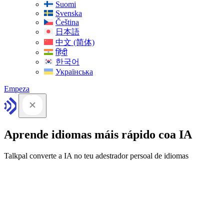
Suomi
Svenska
Čeština
日本語
中文 (简体)
हिंदी
한국어
Українська
Empeza
Aprende idiomas máis rápido coa IA
Talkpal converte a IA no teu adestrador persoal de idiomas