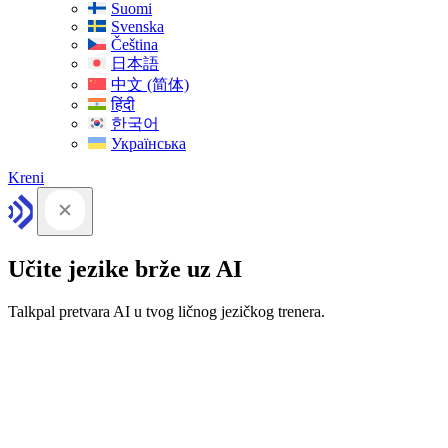
Suomi
Svenska
Čeština
日本語
中文 (简体)
हिंदी
한국어
Українська
Kreni
Učite jezike brže uz AI
Talkpal pretvara AI u tvog ličnog jezičkog trenera.