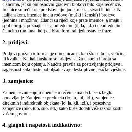
člancima, jer su oni osnovni gradivni blokovi bilo koje rečenice.
Imenice su reči koje predstavljaju ljude, mesta, stvari ili ideje. Na
italijanskom, imenice imaju rodove (muški i ženski) i brojeve
(jednina i množina). Članci su riječi koje prate imenice, a imaju i
spol i broj. Upoznajte se sa određenim (il, la, itd.) i neodređenim
člancima (un, una, itd.) da biste formirali jednostavne fraze.
2. pridjevi:
Pridjevi pružaju informacije o imenicama, kao što su boja, veličina
ili kvalitet. Na italijanskom se pridjevi slažu u spolu i broju sa
imenicom koju opisuju. Naučite pravila za postavljanje pridjeva i
saglasnost kako biste poboljšali svoje deskriptivne jezičke vještine.
3. zamjenice:
Zamenice zamenjuju imenice u rečenicama da bi se izbeglo
ponavljanje. Zamjenice predmeta (io, tu, lui, itd.), zamjenice
direktnih i indirektnih objekata (lo, la, gli, itd.), i posesivne
zamjenice (mio, tuo, suo, itd.) kako biste dodali više raznolikosti
vašem govoru.
4. glagoli i napetosti indikativno: