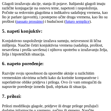
Glagoli izražavaju akcije, stanja ili pojave. Italijanski glagoli imaju
različite konjugacije na osnovu teme, napetosti i raspoloženja.
Počnite sa redovnim glagolima u indikativu sadašnjeg vremena, kao
što je parlare (govoriti), i postepeno učite druga vremena, kao što su
prošlost (
passato prossimo
) i budućnost (
futuro semplice
).
5. napeti konjuktiv:
Konjuktivno raspoloženje izražava sumnju, neizvesnost ili lična
mišljenja. Naučite četiri konjuktivna vremena (sadašnja, prošlost,
nesavršena i prošla savršena) i njihovu upotrebu u izražavanju želja,
želja i hipotetičkih situacija.
6. napeto poređenje:
Razviјte svoјu sposobnost da uporedite aktsiјe u razlichitim
vremenskim okvirima ucheћi kako da koristite komparativne i
superlativne oblike pridjeva i priloga. Ovo će vam omogućiti da
napravite poređenje između ljudi, objekata ili situacija.
7. prilozi:
Prilozi modifikuju glagole, pridjeve ili druge priloge pružajući
dodatne informacije o vremenu, načinu ili stepenu. Naučite