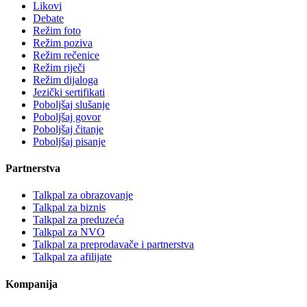
Likovi
Debate
Režim foto
Režim poziva
Režim rečenice
Režim riječi
Režim dijaloga
Jezički sertifikati
Poboljšaj slušanje
Poboljšaj govor
Poboljšaj čitanje
Poboljšaj pisanje
Partnerstva
Talkpal za obrazovanje
Talkpal za biznis
Talkpal za preduzeća
Talkpal za NVO
Talkpal za preprodavače i partnerstva
Talkpal za afilijate
Kompanija