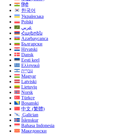
हिंदी
한국어
Українська
Polski
عربي
Հայերեն
Azərbaycanca
Български
Hrvatski
Dansk
Eesti keel
Ελληνικά
עִברִית
Magyar
Latviski
Lietuvių
Norsk
Türkçe
Bosanski
中文 (繁體)
Galician
Íslenskur
Bahasa Indonesia
Македонски