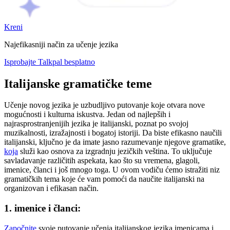
Kreni
Najefikasniji način za učenje jezika
Isprobajte Talkpal besplatno
Italijanske gramatičke teme
Učenje novog jezika je uzbudljivo putovanje koje otvara nove
mogućnosti i kulturna iskustva. Jedan od najlepših i
najrasprostranjenijih jezika je italijanski, poznat po svojoj
muzikalnosti, izražajnosti i bogatoj istoriji. Da biste efikasno naučili
italijanski, ključno je da imate jasno razumevanje njegove gramatike,
koja
služi kao osnova za izgradnju jezičkih veština. To uključuje
savladavanje različitih aspekata, kao što su vremena, glagoli,
imenice, članci i još mnogo toga. U ovom vodiču ćemo istražiti niz
gramatičkih tema koje će vam pomoći da naučite italijanski na
organizovan i efikasan način.
1. imenice i članci:
Započnite
svoje putovanje učenja italijanskog jezika imenicama i