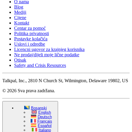
O nama
Blog
Mediji
Cijene
Kontakt
Centar za pomoć
Politika privatnosti
Postavke kolačića
Uslovi i odredbe
Licencni ugovor za krajnjeg korisnika
Ne prodaj/dijeli moje lične podatke
Otisak
Safety and Crisis Resources
Talkpal, Inc., 2810 N Church St, Wilmington, Delaware 19802, US
© 2026 Sva prava zadržana.
Bosanski
English
Deutsch
Français
Español
Italiano