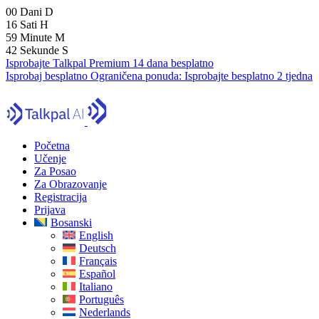
00
Dani
D
16
Sati
H
59
Minute
M
41
Sekunde
S
Isprobajte Talkpal Premium 14 dana besplatno
Isprobaj besplatno
Ograničena ponuda:
Isprobajte besplatno 2 tjedna
Početna
Učenje
Za Posao
Za Obrazovanje
Registracija
Prijava
Bosanski
English
Deutsch
Français
Español
Italiano
Português
Nederlands