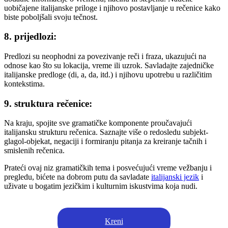
uobičajene italijanske priloge i njihovo postavljanje u rečenice kako
biste poboljšali svoju tečnost.
8. prijedlozi:
Predlozi su neophodni za povezivanje reči i fraza, ukazujući na
odnose kao što su lokacija, vreme ili uzrok. Savladajte zajedničke
italijanske predloge (di, a, da, itd.) i njihovu upotrebu u različitim
kontekstima.
9. struktura rečenice:
Na kraju, spojite sve gramatičke komponente proučavajući
italijansku strukturu rečenica. Saznajte više o redosledu subjekt-
glagol-objekat, negaciji i formiranju pitanja za kreiranje tačnih i
smislenih rečenica.
Prateći ovaj niz gramatičkih tema i posvećujući vreme vežbanju i
pregledu, bićete na dobrom putu da savladate
italijanski jezik
i
uživate u bogatim jezičkim i kulturnim iskustvima koja nudi.
Kreni