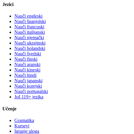
Jezici
Nauči engleski
Nauči španjolski
Nauči francuski
Nauči italijanski
Nauči njemački
Nauči ukrajinski
Nauči holandski
Nauči švedski
Nauči finski
Nauči arapski
Nauči kineski
Nauči hindi
Nauči japanski
Nauči korejski
Nauči portugalski
Još 119+ jezika
Učenje
Gramatika
Kursevi
Igranje uloga