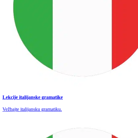
Lekcije italijanske gramatike
Vežbajte italijansku gramatiku.