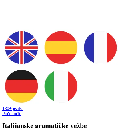
130+ jezika
Počni učiti
Italijanske gramatičke vežbe