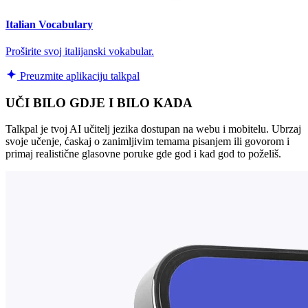
Italian Vocabulary
Proširite svoj italijanski vokabular.
Preuzmite aplikaciju talkpal
UČI BILO GDJE I BILO KADA
Talkpal je tvoj AI učitelj jezika dostupan na webu i mobitelu. Ubrzaj
svoje učenje, ćaskaj o zanimljivim temama pisanjem ili govorom i
primaj realistične glasovne poruke gde god i kad god to poželiš.