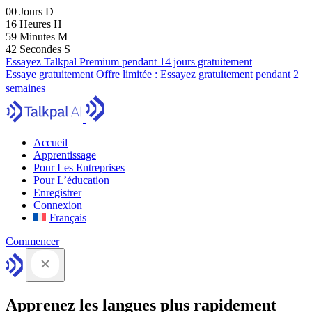
00
Jours
D
16
Heures
H
59
Minutes
M
41
Secondes
S
Essayez Talkpal Premium pendant 14 jours gratuitement
Essaye gratuitement
Offre limitée :
Essayez gratuitement pendant 2
semaines
Accueil
Apprentissage
Pour Les Entreprises
Pour L’éducation
Enregistrer
Connexion
Français
Commencer
Apprenez les langues plus rapidement