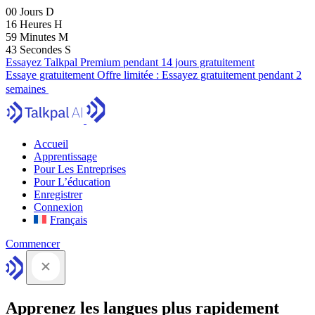
00
Jours
D
16
Heures
H
59
Minutes
M
41
Secondes
S
Essayez Talkpal Premium pendant 14 jours gratuitement
Essaye gratuitement
Offre limitée :
Essayez gratuitement pendant 2
semaines
Accueil
Apprentissage
Pour Les Entreprises
Pour L’éducation
Enregistrer
Connexion
Français
Commencer
Apprenez les langues plus rapidement