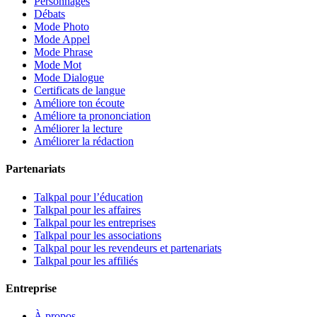
Personnages
Débats
Mode Photo
Mode Appel
Mode Phrase
Mode Mot
Mode Dialogue
Certificats de langue
Améliore ton écoute
Améliore ta prononciation
Améliorer la lecture
Améliorer la rédaction
Partenariats
Talkpal pour l’éducation
Talkpal pour les affaires
Talkpal pour les entreprises
Talkpal pour les associations
Talkpal pour les revendeurs et partenariats
Talkpal pour les affiliés
Entreprise
À propos