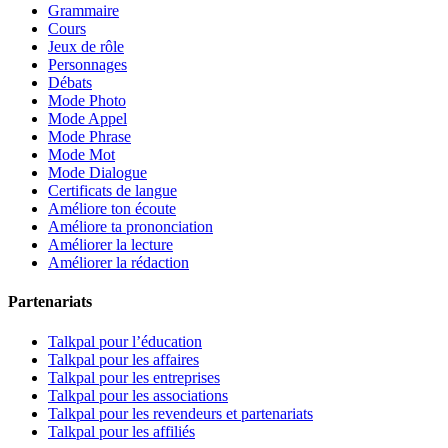
Grammaire
Cours
Jeux de rôle
Personnages
Débats
Mode Photo
Mode Appel
Mode Phrase
Mode Mot
Mode Dialogue
Certificats de langue
Améliore ton écoute
Améliore ta prononciation
Améliorer la lecture
Améliorer la rédaction
Partenariats
Talkpal pour l’éducation
Talkpal pour les affaires
Talkpal pour les entreprises
Talkpal pour les associations
Talkpal pour les revendeurs et partenariats
Talkpal pour les affiliés