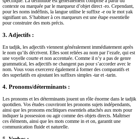
spécifique. La définitude est généralement comprise à partir du
contexte ou marquée par le marqueur d’objet direct -ro. Cependant,
pour les noms indéfinis, la langue utilise le suffixe -e ou le mot yak
signifiant un. S’habituer à ces marqueurs est une étape essentielle
pour construire des mots précis.
3. Adjectifs :
En tadjik, les adjectifs viennent généralement immédiatement après
le nom qu’ils décrivent. Elles sont reliées au nom par l’ezafe, qui est
une voyelle courte et non accentuée. Comme il n’y a pas de genre
grammatical, les adjectifs ne changent pas pour s’accorder avec le
nom. Vous vous exercerez également à former des comparatifs et
des superlatifs en ajoutant les suffixes simples -tar et -tarin.
4. Pronoms/déterminants :
Les pronoms et les déterminants jouent un rôle énorme dans le tadjik
quotidien. Vos études couvriront les pronoms sujets indépendants,
ainsi que les pronoms enclitiques essentiels attachés aux mots pour
indiquer la possession ou agir comme des objets directs. Maîtriser
ces éléments, ainsi que les mots comme in et on, garantit une
communication fluide et naturelle.
5. Verbes :