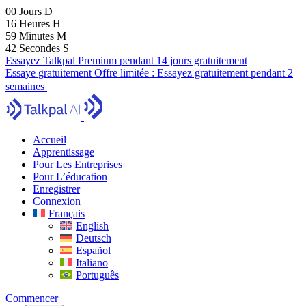
00
Jours
D
16
Heures
H
59
Minutes
M
41
Secondes
S
Essayez Talkpal Premium pendant 14 jours gratuitement
Essaye gratuitement
Offre limitée :
Essayez gratuitement pendant 2
semaines
Accueil
Apprentissage
Pour Les Entreprises
Pour L’éducation
Enregistrer
Connexion
Français
English
Deutsch
Español
Italiano
Português
Commencer