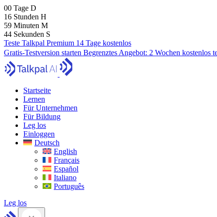
00
Tage
D
16
Stunden
H
59
Minuten
M
43
Sekunden
S
Teste Talkpal Premium 14 Tage kostenlos
Gratis-Testversion starten
Begrenztes Angebot:
2 Wochen kostenlos t
Startseite
Lernen
Für Unternehmen
Für Bildung
Leg los
Einloggen
Deutsch
English
Français
Español
Italiano
Português
Leg los