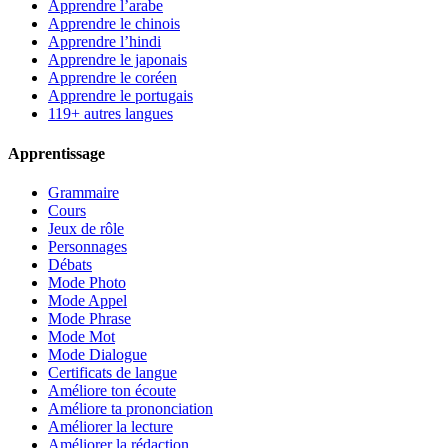
Apprendre l’arabe
Apprendre le chinois
Apprendre l’hindi
Apprendre le japonais
Apprendre le coréen
Apprendre le portugais
119+ autres langues
Apprentissage
Grammaire
Cours
Jeux de rôle
Personnages
Débats
Mode Photo
Mode Appel
Mode Phrase
Mode Mot
Mode Dialogue
Certificats de langue
Améliore ton écoute
Améliore ta prononciation
Améliorer la lecture
Améliorer la rédaction