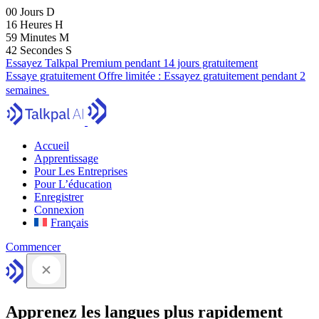
00
Jours
D
16
Heures
H
59
Minutes
M
41
Secondes
S
Essayez Talkpal Premium pendant 14 jours gratuitement
Essaye gratuitement
Offre limitée :
Essayez gratuitement pendant 2
semaines
Accueil
Apprentissage
Pour Les Entreprises
Pour L’éducation
Enregistrer
Connexion
Français
Commencer
Apprenez les langues plus rapidement