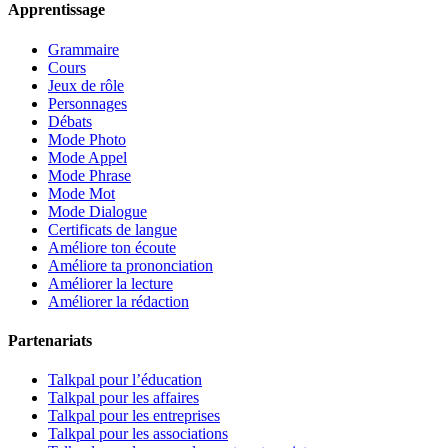
Apprentissage
Grammaire
Cours
Jeux de rôle
Personnages
Débats
Mode Photo
Mode Appel
Mode Phrase
Mode Mot
Mode Dialogue
Certificats de langue
Améliore ton écoute
Améliore ta prononciation
Améliorer la lecture
Améliorer la rédaction
Partenariats
Talkpal pour l’éducation
Talkpal pour les affaires
Talkpal pour les entreprises
Talkpal pour les associations