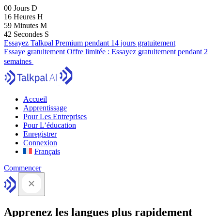
00
Jours
D
16
Heures
H
59
Minutes
M
41
Secondes
S
Essayez Talkpal Premium pendant 14 jours gratuitement
Essaye gratuitement
Offre limitée :
Essayez gratuitement pendant 2
semaines
Accueil
Apprentissage
Pour Les Entreprises
Pour L’éducation
Enregistrer
Connexion
Français
Commencer
Apprenez les langues plus rapidement