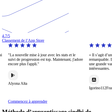
4.7
/5
Classement de l’App Store
"La nouvelle mise à jour avec les stats et le
« Il s’agit d’une ap
suivi de progression est top. Maintenant, j'adore
remarquable. Il offr
encore plus l'appli."
une grande variété 
intéressantes.
Alyona Alta
Igorino112France
Commencez à apprendre
Méthode d’apprentissage sindhi de