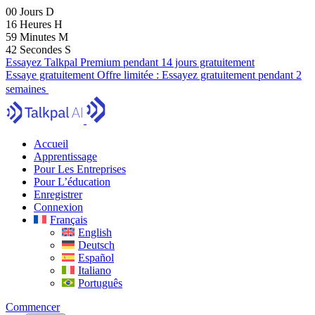
00
Jours
D
16
Heures
H
59
Minutes
M
41
Secondes
S
Essayez Talkpal Premium pendant 14 jours gratuitement
Essaye gratuitement
Offre limitée :
Essayez gratuitement pendant 2
semaines
Accueil
Apprentissage
Pour Les Entreprises
Pour L’éducation
Enregistrer
Connexion
Français
English
Deutsch
Español
Italiano
Português
Commencer