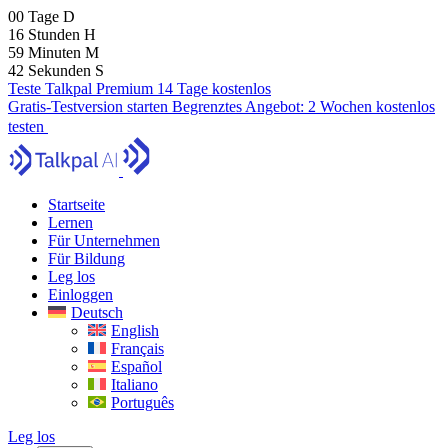
00
Tage
D
16
Stunden
H
59
Minuten
M
41
Sekunden
S
Teste Talkpal Premium 14 Tage kostenlos
Gratis-Testversion starten
Begrenztes Angebot:
2 Wochen kostenlos
testen
Startseite
Lernen
Für Unternehmen
Für Bildung
Leg los
Einloggen
Deutsch
English
Français
Español
Italiano
Português
Leg los