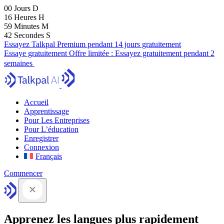
00
Jours
D
16
Heures
H
59
Minutes
M
41
Secondes
S
Essayez Talkpal Premium pendant 14 jours gratuitement
Essaye gratuitement
Offre limitée :
Essayez gratuitement pendant 2
semaines
Accueil
Apprentissage
Pour Les Entreprises
Pour L’éducation
Enregistrer
Connexion
Français
Commencer
Apprenez les langues plus rapidement