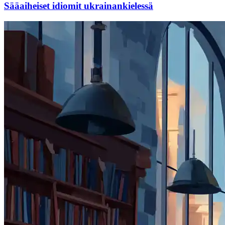
Sääaiheiset idiomit ukrainankielessä