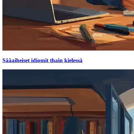
Sääaiheiset idiomit thain kielessä