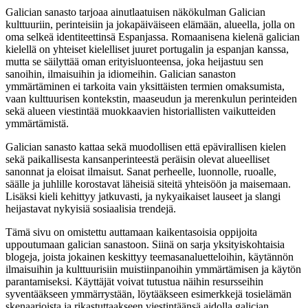
Galician sanasto tarjoaa ainutlaatuisen näkökulman Galician
kulttuuriin, perinteisiin ja jokapäiväiseen elämään, alueella, jolla on
oma selkeä identiteettinsä Espanjassa. Romaanisena kielenä galician
kielellä on yhteiset kielelliset juuret portugalin ja espanjan kanssa,
mutta se säilyttää oman erityisluonteensa, joka heijastuu sen
sanoihin, ilmaisuihin ja idiomeihin. Galician sanaston
ymmärtäminen ei tarkoita vain yksittäisten termien omaksumista,
vaan kulttuurisen kontekstin, maaseudun ja merenkulun perinteiden
sekä alueen viestintää muokkaavien historiallisten vaikutteiden
ymmärtämistä.
Galician sanasto kattaa sekä muodollisen että epävirallisen kielen
sekä paikallisesta kansanperinteestä peräisin olevat alueelliset
sanonnat ja eloisat ilmaisut. Sanat perheelle, luonnolle, ruoalle,
säälle ja juhlille korostavat läheisiä siteitä yhteisöön ja maisemaan.
Lisäksi kieli kehittyy jatkuvasti, ja nykyaikaiset lauseet ja slangi
heijastavat nykyisiä sosiaalisia trendejä.
Tämä sivu on omistettu auttamaan kaikentasoisia oppijoita
uppoutumaan galician sanastoon. Siinä on sarja yksityiskohtaisia
blogeja, joista jokainen keskittyy teemasanaluetteloihin, käytännön
ilmaisuihin ja kulttuurisiin muistiinpanoihin ymmärtämisen ja käytön
parantamiseksi. Käyttäjät voivat tutustua näihin resursseihin
syventääkseen ymmärrystään, löytääkseen esimerkkejä tosielämän
skenaarioista ja rikastuttaakseen viestintäänsä aidolla galician