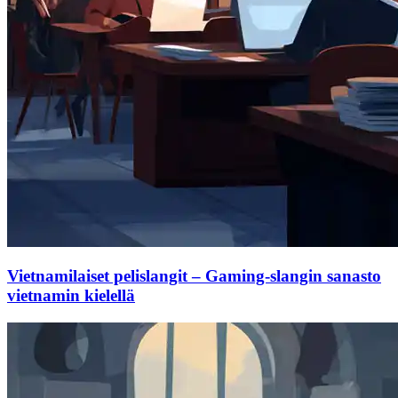
Vietnamilaiset pelislangit – Gaming-slangin sanasto
vietnamin kielellä