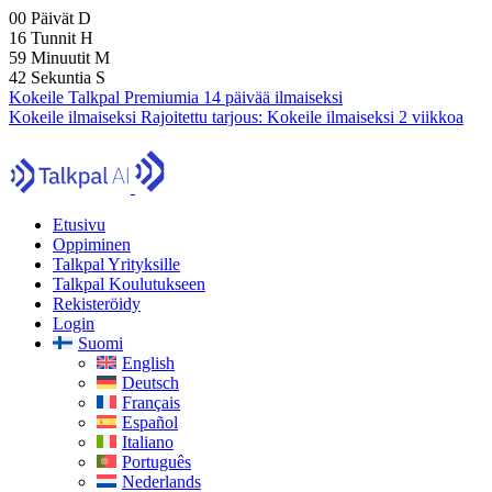
00
Päivät
D
16
Tunnit
H
59
Minuutit
M
40
Sekuntia
S
Kokeile Talkpal Premiumia 14 päivää ilmaiseksi
Kokeile ilmaiseksi
Rajoitettu tarjous:
Kokeile ilmaiseksi 2 viikkoa
Etusivu
Oppiminen
Talkpal Yrityksille
Talkpal Koulutukseen
Rekisteröidy
Login
Suomi
English
Deutsch
Français
Español
Italiano
Português
Nederlands