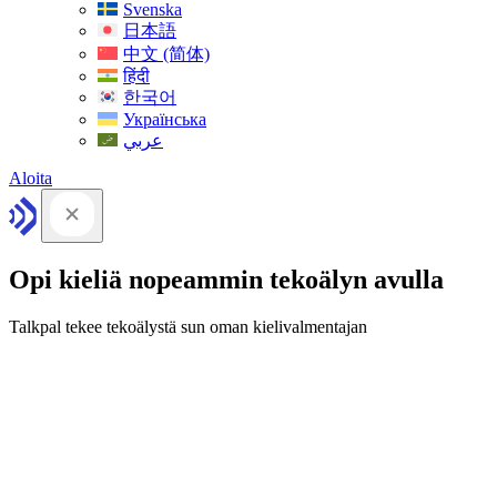
Svenska
日本語
中文 (简体)
हिंदी
한국어
Українська
عربي
Aloita
Opi kieliä nopeammin tekoälyn avulla
Talkpal tekee tekoälystä sun oman kielivalmentajan