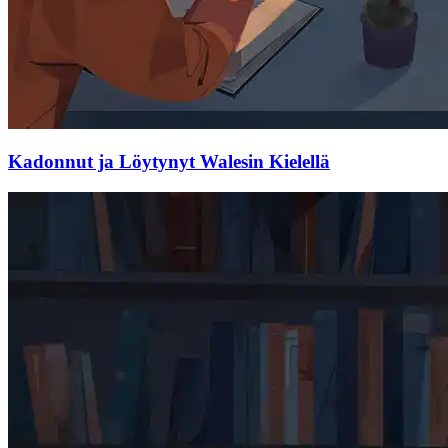
Kadonnut ja Löytynyt Walesin Kielellä