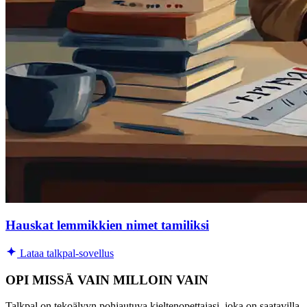
Hauskat lemmikkien nimet tamiliksi
Lataa talkpal-sovellus
OPI MISSÄ VAIN MILLOIN VAIN
Talkpal on tekoälyyn pohjautuva kieltenopettajasi, joka on saatavilla