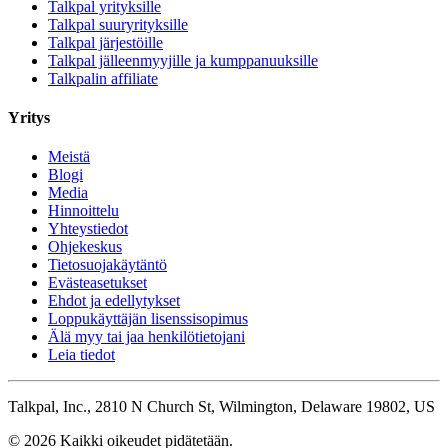
Talkpal yrityksille
Talkpal suuryrityksille
Talkpal järjestöille
Talkpal jälleenmyyjille ja kumppanuuksille
Talkpalin affiliate
Yritys
Meistä
Blogi
Media
Hinnoittelu
Yhteystiedot
Ohjekeskus
Tietosuojakäytäntö
Evästeasetukset
Ehdot ja edellytykset
Loppukäyttäjän lisenssisopimus
Älä myy tai jaa henkilötietojani
Leia tiedot
Talkpal, Inc., 2810 N Church St, Wilmington, Delaware 19802, US
© 2026 Kaikki oikeudet pidätetään.