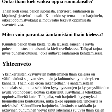
Onko thain kieli vaikea oppia suomalaisille?
Thain kieli eroaa paljon suomesta, erityisesti ääntämisen ja
kirjoitusjärjestelmän osalta. Kuitenkin systemaattinen harjoittelu,
oikeat oppimistyökalut ja motivaatio tekevät oppimisesta
saavutettavaa.
Miten voin parantaa ääntämistäni thain kielessä?
Kuuntele paljon thain kieltä, toista lauseita ääneen ja käytä
puheentunnistusominaisuuksia kielisovelluksissa. Talkpal tarjoaa
myös puheharjoituksia, jotka auttavat ääntämisen kehittämisessä.
Yhteenveto
Yksinkertaisten kysymysten hallitseminen thain kielessä on
välttämätöntä sujuvan viestinnän ja kulttuurisen ymmärryksen
kannalta. Thain kieli eroaa rakenteeltaan ja ääntämiseltään
suomalaisesta, mutta selkeiden kysymyssanojen ja kysymysliitteiden
avulla voit nopeasti aloittaa keskustelut. Käyttämällä tehokkaita
oppimisvälineitä kuten Talkpalia, voit harjoitella kysymyksiä
luonnollisessa kontekstissa, mikä tekee oppimisesta tehokasta ja
mielekästä. Säännöllinen harjoittelu, ääntämisen tarkkailu ja
aktiivinen puhuminen vievät sinut lähemmäs sujuvaa thain kielen