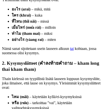
อะไร (arai)
– mikä, mitä
ใคร (khrai)
– kuka
ที่ไหน (thîi năi)
– missä
เมื่อไหร่ (mʉ̂a rài)
– milloin
ทำไม (tham mai)
– miksi
อย่างไร (yàang rai)
– miten
Nämä sanat sijoitetaan usein lauseen alkuun
tai
kohtaan, jossa
suomessa olisi kysymys.
2. Kysymysliitteet (คำลงท้ายคำถาม – kham long
thai kham tham)
Thain kielessä on tyypillistä lisätä lauseen loppuun kysymysliite,
joka ilmaisee, että lause on kysymys. Yleisimmät kysymysliitteet
ovat:
ไหม (mǎi)
– käytetään kyllä/ei-kysymyksissä
หรือ (rʉ̌ʉ)
– tarkoittaa ”vai”, käytetään
vaihtoehtokysymyksissä