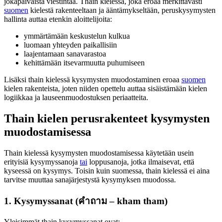
jokapäiväistä viestintää. Thain kielessä, joka eroaa merkittävästi
suomen
kielestä rakenteeltaan ja ääntämykseltään, peruskysymysten
hallinta auttaa etenkin aloittelijoita:
ymmärtämään keskustelun kulkua
luomaan yhteyden paikallisiin
laajentamaan sanavarastoa
kehittämään itsevarmuutta puhumiseen
Lisäksi thain kielessä kysymysten muodostaminen eroaa
suomen
kielen rakenteista, joten niiden opettelu auttaa sisäistämään kielen
logiikkaa ja lauseenmuodostuksen periaatteita.
Thain kielen perusrakenteet kysymysten
muodostamisessa
Thain kielessä kysymysten muodostamisessa käytetään usein
erityisiä kysymyssanoja
tai
loppusanoja, jotka ilmaisevat, että
kyseessä on kysymys. Toisin kuin suomessa, thain kielessä ei aina
tarvitse muuttaa sanajärjestystä kysymyksen muodossa.
1. Kysymyssanat (คำถาม – kham tham)
Yleisimmät thain kysymyssanat ovat: