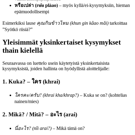
หรือเปล่า (rʉ̌ʉ plàao)
– myös kyllä/ei-kysymyksiin, hieman
epämuodollisempi
Esimerkiksi lause
คุณกินข้าวไหม (khun gin kâao mǎi)
tarkoittaa
”Syötkö riisiä?”
Yleisimmät yksinkertaiset kysymykset
thain kielellä
Seuraavassa on luettelo usein käytetyistä yksinkertaisista
kysymyksistä, joiden hallinta on hyödyllistä aloittelijalle:
1. Kuka? – ใคร (khrai)
ใครคะ/ครับ? (khrai kha/khrap?)
– Kuka se on? (kohtelias
nainen/mies)
2. Mikä? / Mitä? – อะไร (arai)
นี่อะไร? (nîi arai?)
– Mikä tämä on?