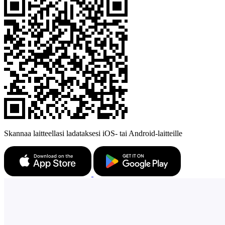
Skannaa laitteellasi ladataksesi iOS- tai Android-laitteille