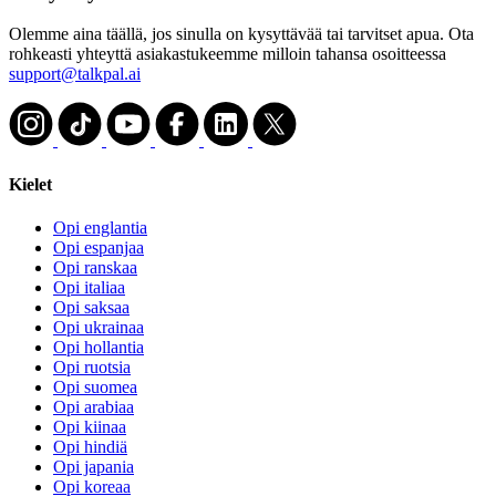
Olemme aina täällä, jos sinulla on kysyttävää tai tarvitset apua. Ota
rohkeasti yhteyttä asiakastukeemme milloin tahansa osoitteessa
support@talkpal.ai
Kielet
Opi englantia
Opi espanjaa
Opi ranskaa
Opi italiaa
Opi saksaa
Opi ukrainaa
Opi hollantia
Opi ruotsia
Opi suomea
Opi arabiaa
Opi kiinaa
Opi hindiä
Opi japania
Opi koreaa