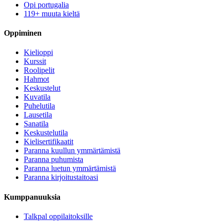
Opi portugalia
119+ muuta kieltä
Oppiminen
Kielioppi
Kurssit
Roolipelit
Hahmot
Keskustelut
Kuvatila
Puhelutila
Lausetila
Sanatila
Keskustelutila
Kielisertifikaatit
Paranna kuullun ymmärtämistä
Paranna puhumista
Paranna luetun ymmärtämistä
Paranna kirjoitustaitoasi
Kumppanuuksia
Talkpal oppilaitoksille