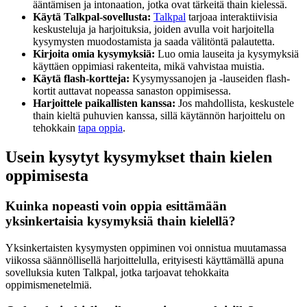
ääntämisen ja intonaation, jotka ovat tärkeitä thain kielessä.
Käytä Talkpal-sovellusta:
Talkpal
tarjoaa interaktiivisia
keskusteluja ja harjoituksia, joiden avulla voit harjoitella
kysymysten muodostamista ja saada välitöntä palautetta.
Kirjoita omia kysymyksiä:
Luo omia lauseita ja kysymyksiä
käyttäen oppimiasi rakenteita, mikä vahvistaa muistia.
Käytä flash-kortteja:
Kysymyssanojen ja -lauseiden flash-
kortit auttavat nopeassa sanaston oppimisessa.
Harjoittele paikallisten kanssa:
Jos mahdollista, keskustele
thain kieltä puhuvien kanssa, sillä käytännön harjoittelu on
tehokkain
tapa oppia
.
Usein kysytyt kysymykset thain kielen
oppimisesta
Kuinka nopeasti voin oppia esittämään
yksinkertaisia kysymyksiä thain kielellä?
Yksinkertaisten kysymysten oppiminen voi onnistua muutamassa
viikossa säännöllisellä harjoittelulla, erityisesti käyttämällä apuna
sovelluksia kuten Talkpal, jotka tarjoavat tehokkaita
oppimismenetelmiä.