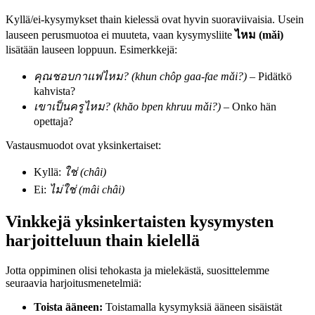
Kyllä/ei-kysymykset thain kielessä ovat hyvin suoraviivaisia. Usein
lauseen perusmuotoa ei muuteta, vaan kysymysliite
ไหม (mǎi)
lisätään lauseen loppuun. Esimerkkejä:
คุณชอบกาแฟไหม? (khun chôp gaa-fae mǎi?)
– Pidätkö
kahvista?
เขาเป็นครูไหม? (khăo bpen khruu mǎi?)
– Onko hän
opettaja?
Vastausmuodot ovat yksinkertaiset:
Kyllä:
ใช่ (châi)
Ei:
ไม่ใช่ (mâi châi)
Vinkkejä yksinkertaisten kysymysten
harjoitteluun thain kielellä
Jotta oppiminen olisi tehokasta ja mielekästä, suosittelemme
seuraavia harjoitusmenetelmiä:
Toista ääneen:
Toistamalla kysymyksiä ääneen sisäistät