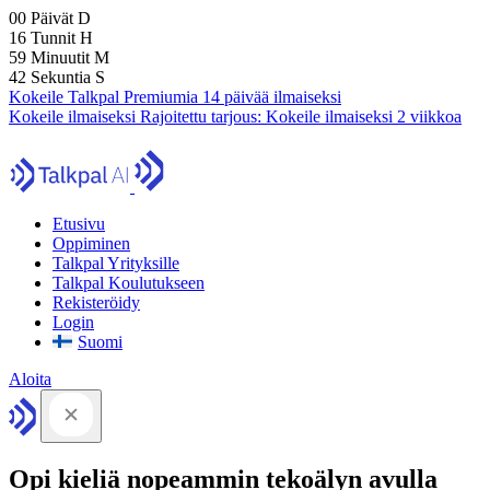
00
Päivät
D
16
Tunnit
H
59
Minuutit
M
41
Sekuntia
S
Kokeile Talkpal Premiumia 14 päivää ilmaiseksi
Kokeile ilmaiseksi
Rajoitettu tarjous:
Kokeile ilmaiseksi 2 viikkoa
Etusivu
Oppiminen
Talkpal Yrityksille
Talkpal Koulutukseen
Rekisteröidy
Login
Suomi
Aloita
Opi kieliä nopeammin tekoälyn avulla