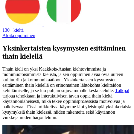
130+ kieltä
Aloita oppiminen
Yksinkertaisten kysymysten esittäminen
thain kielellä
Thain kieli on yksi Kaakkois-Aasian kiehtovimmista ja
monimuotoisimmista kielistä, ja sen oppiminen avaa ovia uuteen
kulttuuriin ja kommunikaatioon. Yksinkertaisten kysymysten
esittäminen thain kielellä on erinomainen lähtökohta kielitaidon
kehittämiselle, ja se luo pohjan sujuvammalle keskustelulle.
Talkpal
tarjoaa tehokkaan ja interaktiivisen tavan oppia thain kieltä
käytännönläheisesti, mikä tekee oppimisprosessista motivoivaa ja
palkitsevaa. Tässä artikkelissa käymme läpi yleisimpiä yksinkertaisia
kysymyksiä thain kielessä, niiden rakenteita sekä käytännön
vinkkejä niiden harjoitteluun.