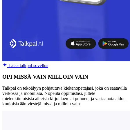
Lataa talkpal-sovellus
OPI MISSÄ VAIN MILLOIN VAIN
Talkpal on tekoälyyn pohjautuva kieltenopettajasi, joka on saatavilla
verkossa ja mobiilissa. Nopeuta oppimistasi, juttele
mielenkiintoisista aiheista kirjoittaen tai puhuen, ja vastaanota aidon
kuuloisia ääniviestejä missä ja milloin vain.