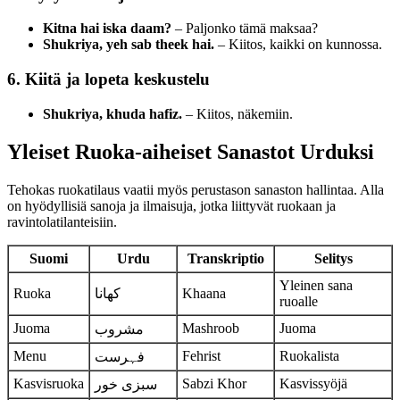
Kitna hai iska daam?
– Paljonko tämä maksaa?
Shukriya, yeh sab theek hai.
– Kiitos, kaikki on kunnossa.
6. Kiitä ja lopeta keskustelu
Shukriya, khuda hafiz.
– Kiitos, näkemiin.
Yleiset Ruoka-aiheiset Sanastot Urduksi
Tehokas ruokatilaus vaatii myös perustason sanaston hallintaa. Alla
on hyödyllisiä sanoja ja ilmaisuja, jotka liittyvät ruokaan ja
ravintolatilanteisiin.
Suomi
Urdu
Transkriptio
Selitys
Yleinen sana
Ruoka
کھانا
Khaana
ruoalle
Juoma
Mashroob
Juoma
مشروب
Menu
Fehrist
Ruokalista
فہرست
Kasvisruoka
Sabzi Khor
Kasvissyöjä
سبزی خور