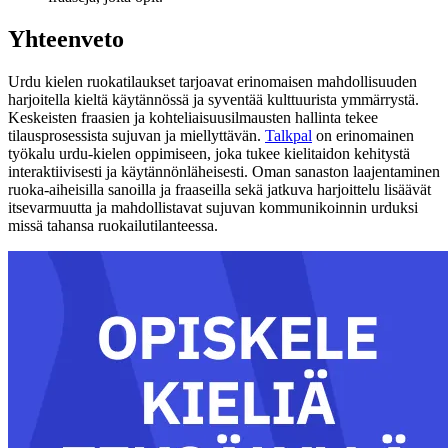
Yhteenveto
Urdu kielen ruokatilaukset tarjoavat erinomaisen mahdollisuuden
harjoitella kieltä käytännössä ja syventää kulttuurista ymmärrystä.
Keskeisten fraasien ja kohteliaisuusilmausten hallinta tekee
tilausprosessista sujuvan ja miellyttävän.
Talkpal
on erinomainen
työkalu urdu-kielen oppimiseen, joka tukee kielitaidon kehitystä
interaktiivisesti ja käytännönläheisesti. Oman sanaston laajentaminen
ruoka-aiheisilla sanoilla ja fraaseilla sekä jatkuva harjoittelu lisäävät
itsevarmuutta ja mahdollistavat sujuvan kommunikoinnin urduksi
missä tahansa ruokailutilanteessa.