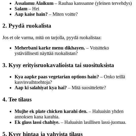
Assalamu Alaikum
– Rauhaa kanssanne (yleinen tervehdys)
Salam
– Hei
Aap kaise hain?
– Miten voitte?
2. Pyydä ruokalista
Jos et ole varma, mitä on tarjolla, pyydä ruokalistaa:
Meherbani karke menu dikhayen.
– Voisitteko
ystävällisesti näyttää ruokalistan?
3. Kysy erityisruokavalioista tai suosituksista
Kya aapke paas vegetarian options hain?
– Onko teillä
kasvisvaihtoehtoja?
Aap ki salahiyat kya hai?
– Mitä suosittelette?
4. Tee tilaus
Mujhe ek plate chicken karahi den.
– Haluaisin yhden
annoksen kana karahia.
Ek glass lassi chahiye.
– Haluaisin lasillisen lassi-juomaa.
5. Kysy hintaa ja vahvista tilaus