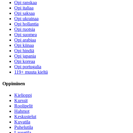
Opi ranskaa
Opi italiaa
Opi saksaa
Opi ukrainaa
Opi hollantia
Opi ruotsia
Opi suomea
Opi arabiaa
Opi kiinaa
Opi hindiä
Opi japania
Opi koreaa
Opi portugalia
119+ muuta kieltä
Oppiminen
Kielioppi
Kurssit
Roolipelit
Hahmot
Keskustelut
Kuvatila
Puhelutila
Lausetila