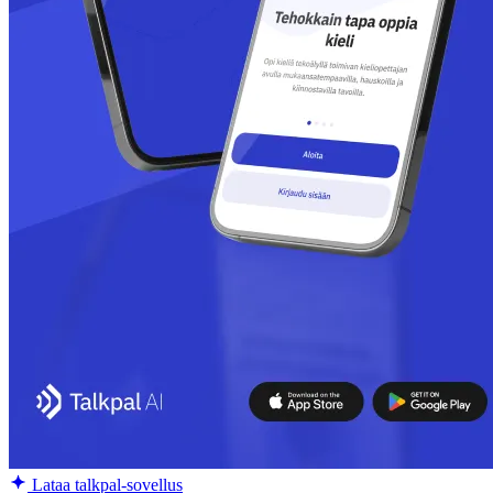
Lataa talkpal-sovellus