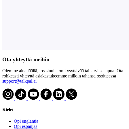
Ota yhteyttä meihin
Olemme aina täällä, jos sinulla on kysyttävää tai tarvitset apua. Ota
rohkeasti yhteyttä asiakastukeemme milloin tahansa osoitteessa
support@talkpal.ai
Kielet
Opi englantia
Opi espanjaa