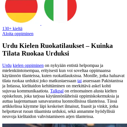
130+ kieltä
Aloita oppiminen
Urdu Kielen Ruokatilaukset – Kuinka
Tilata Ruokaa Urduksi
Urdu
kielen oppiminen
on nykyään entistä helpompaa ja
mielenkiintoisempaa, erityisesti kun voi soveltaa oppimaansa
käytännön tilanteissa, kuten ruokatilauksissa. Monille, jotka haluavat
tilata ruokaa urduksi joko matkustaessaan
tai
asuessaan Pakistanissa
ja Intiassa, kielitaidon kehittäminen on merkittävä askel kohti
sujuvaa kommunikaatiota.
Talkpal
on erinomainen alusta kielten
opiskeluun, joka tarjoaa käytännönläheisiä oppimiskokemuksia ja
auttaa laajentamaan sanavarastoa luonnollisissa tilanteissa. Tässä
artikkelissa käymme läpi keskeiset ilmaisut, fraasit ja vinkit, jotka
helpottavat ruoan tilaamista urduksi, sekä annamme hyödyllisiä
neuvoja kielitaidon vahvistamiseen arjen tilanteissa.