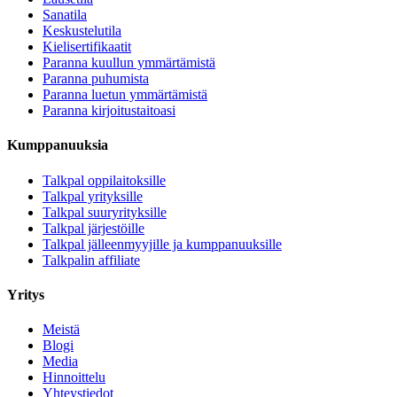
Sanatila
Keskustelutila
Kielisertifikaatit
Paranna kuullun ymmärtämistä
Paranna puhumista
Paranna luetun ymmärtämistä
Paranna kirjoitustaitoasi
Kumppanuuksia
Talkpal oppilaitoksille
Talkpal yrityksille
Talkpal suuryrityksille
Talkpal järjestöille
Talkpal jälleenmyyjille ja kumppanuuksille
Talkpalin affiliate
Yritys
Meistä
Blogi
Media
Hinnoittelu
Yhteystiedot