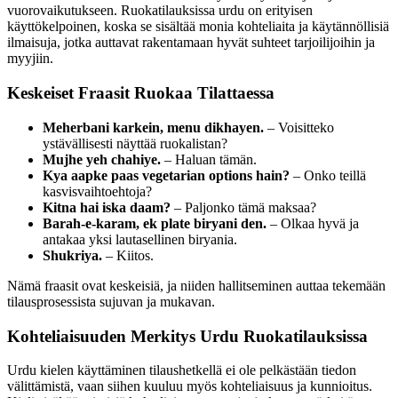
vuorovaikutukseen. Ruokatilauksissa urdu on erityisen
käyttökelpoinen, koska se sisältää monia kohteliaita ja käytännöllisiä
ilmaisuja, jotka auttavat rakentamaan hyvät suhteet tarjoilijoihin ja
myyjiin.
Keskeiset Fraasit Ruokaa Tilattaessa
Meherbani karkein, menu dikhayen.
– Voisitteko
ystävällisesti näyttää ruokalistan?
Mujhe yeh chahiye.
– Haluan tämän.
Kya aapke paas vegetarian options hain?
– Onko teillä
kasvisvaihtoehtoja?
Kitna hai iska daam?
– Paljonko tämä maksaa?
Barah-e-karam, ek plate biryani den.
– Olkaa hyvä ja
antakaa yksi lautasellinen biryania.
Shukriya.
– Kiitos.
Nämä fraasit ovat keskeisiä, ja niiden hallitseminen auttaa tekemään
tilausprosessista sujuvan ja mukavan.
Kohteliaisuuden Merkitys Urdu Ruokatilauksissa
Urdu kielen käyttäminen tilaushetkellä ei ole pelkästään tiedon
välittämistä, vaan siihen kuuluu myös kohteliaisuus ja kunnioitus.