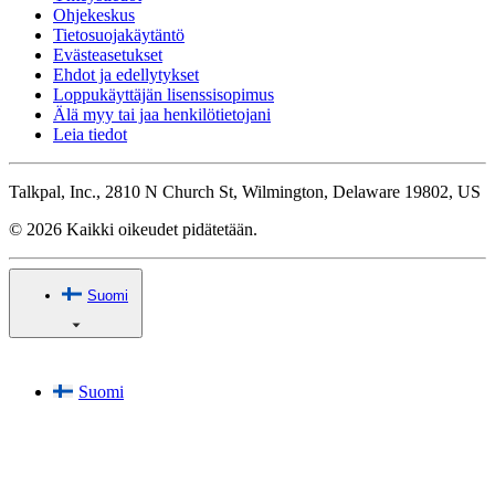
Ohjekeskus
Tietosuojakäytäntö
Evästeasetukset
Ehdot ja edellytykset
Loppukäyttäjän lisenssisopimus
Älä myy tai jaa henkilötietojani
Leia tiedot
Talkpal, Inc., 2810 N Church St, Wilmington, Delaware 19802, US
© 2026 Kaikki oikeudet pidätetään.
Suomi
Suomi