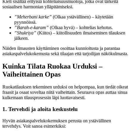
Kieli sisältää erityisiä kohteliaisuusmuotoja, jotka ovat tärkeitä
sosiaalisen harmonian ylläpitämiseksi.
”Meherbani karke”
(Olkaa ystävällinen) – käytetään
pyynnöissä.
”Barah-e-karam”
(Olkaa hyvä) – kohtelias kehotus.
”Shukriya”
(Kiitos) – kiitollisuuden ilmaiseminen tilauksen
jälkeen.
Näiden ilmausten käyttäminen osoittaa kunnioitusta ja parantaa
asiakaspalvelukokemusta sekä tilaajan että tarjoilijan näkökulmasta.
Kuinka Tilata Ruokaa Urduksi –
Vaiheittainen Opas
Ruokatilauksen tekeminen urduksi on helpompaa, kun tiedät oikeat
fraasit ja osaat soveltaa niitä vaiheittain. Seuraava opas auttaa sinua
kulkemaan tilausprosessin läpi luottavaisesti.
1. Tervehdi ja aloita keskustelu
Hyvän asiakaspalvelukokemuksen perusta on ystävällinen
tervehdys. Voit sanoa esimerkiksi: