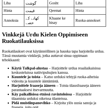
Liha
Gosht
Liha
گوشت
Hinta
Qeemat
Hinta
قیمت
کھانے کے
Khaane ke
Annoksia
Ruoka-annokset
hisay
حصے
Vinkkejä Urdu Kielen Oppimiseen
Ruokatilauksissa
Ruokatilaukset ovat käytännöllinen ja hauska tapa harjoitella urdua.
Tässä muutamia vinkkejä, jotka auttavat sinua oppimaan
tehokkaasti:
Käytä Talkpal-alustaa
– Harjoittele urdua reaaliaikaisissa
keskusteluissa natiivipuhujien kanssa.
Kuuntele ja toista
– Katso urduksi tehtyjä ruoka-aiheisia
videoita ja kuuntele ääntämistä.
Harjoittele fraaseja ääneen
– Toista tilausfraaseja ääneen
parantaaksesi itsevarmuutta.
Käy paikallisissa etnissä ravintoloissa
– Harjoittele
tilaamista urduksi oikeissa tilanteissa.
Pidä muistiinpanovihko
– Kirjoita ylös uusia sanoja ja
fraaseja, joita opit.