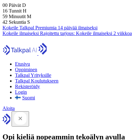
00
Päivät
D
16
Tunnit
H
59
Minuutit
M
41
Sekuntia
S
Kokeile Talkpal Premiumia 14 päivää ilmaiseksi
Kokeile ilmaiseksi
Rajoitettu tarjous:
Kokeile ilmaiseksi 2 viikkoa
Etusivu
Oppiminen
Talkpal Yrityksille
Talkpal Koulutukseen
Rekisteröidy
Login
Suomi
Aloita
Opi kieliä nopeammin tekoälyn avulla