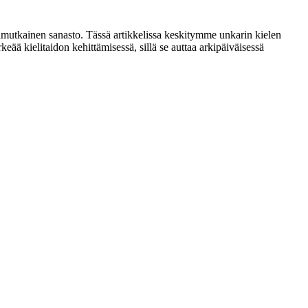
onimutkainen sanasto. Tässä artikkelissa keskitymme unkarin kielen
keää kielitaidon kehittämisessä, sillä se auttaa arkipäiväisessä