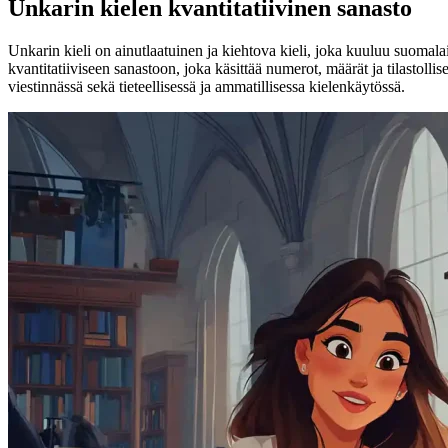
Unkarin kielen kvantitatiivinen sanasto
Unkarin kieli on ainutlaatuinen ja kiehtova kieli, joka kuuluu suomala
kvantitatiiviseen sanastoon, joka käsittää numerot, määrät ja tilastolli
viestinnässä sekä tieteellisessä ja ammatillisessa kielenkäytössä.