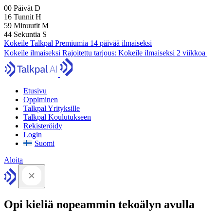
00
Päivät
D
16
Tunnit
H
59
Minuutit
M
43
Sekuntia
S
Kokeile Talkpal Premiumia 14 päivää ilmaiseksi
Kokeile ilmaiseksi
Rajoitettu tarjous:
Kokeile ilmaiseksi 2 viikkoa
Etusivu
Oppiminen
Talkpal Yrityksille
Talkpal Koulutukseen
Rekisteröidy
Login
Suomi
Aloita
Opi kieliä nopeammin tekoälyn avulla