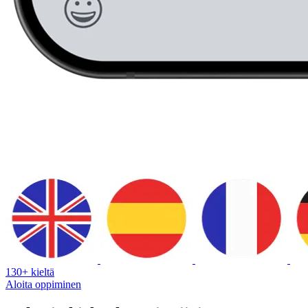
130+ kieltä
Aloita oppiminen