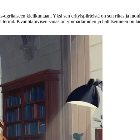
is-ugrilaiseen kielikuntaan. Yksi sen erityispiirteistä on sen rikas ja m
set termit. Kvantitatiivisen sanaston ymmärtäminen ja hallitseminen on tär