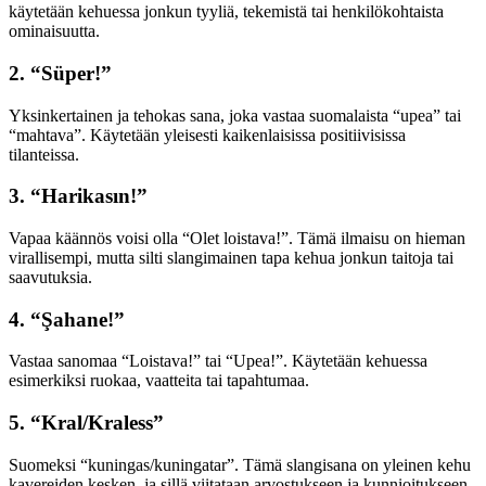
käytetään kehuessa jonkun tyyliä, tekemistä tai henkilökohtaista
ominaisuutta.
2. “Süper!”
Yksinkertainen ja tehokas sana, joka vastaa suomalaista “upea” tai
“mahtava”. Käytetään yleisesti kaikenlaisissa positiivisissa
tilanteissa.
3. “Harikasın!”
Vapaa käännös voisi olla “Olet loistava!”. Tämä ilmaisu on hieman
virallisempi, mutta silti slangimainen tapa kehua jonkun taitoja tai
saavutuksia.
4. “Şahane!”
Vastaa sanomaa “Loistava!” tai “Upea!”. Käytetään kehuessa
esimerkiksi ruokaa, vaatteita tai tapahtumaa.
5. “Kral/Kraless”
Suomeksi “kuningas/kuningatar”. Tämä slangisana on yleinen kehu
kavereiden kesken, ja sillä viitataan arvostukseen ja kunnioitukseen.