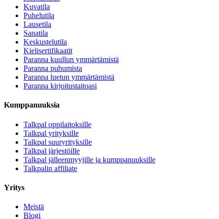
Kuvatila
Puhelutila
Lausetila
Sanatila
Keskustelutila
Kielisertifikaatit
Paranna kuullun ymmärtämistä
Paranna puhumista
Paranna luetun ymmärtämistä
Paranna kirjoitustaitoasi
Kumppanuuksia
Talkpal oppilaitoksille
Talkpal yrityksille
Talkpal suuryrityksille
Talkpal järjestöille
Talkpal jälleenmyyjille ja kumppanuuksille
Talkpalin affiliate
Yritys
Meistä
Blogi