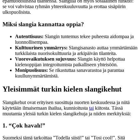
epämuodollisissa tilanteissa. Slangilla on myös sosiaalinen funktio:
se voi vahvistaa ryhmän yhteenkuuluvuutta ja erottaa sisäpiirin
ulkopuolisista.
Miksi slangia kannattaa oppia?
Autenttisuus:
Slangin tuntemus tekee puheesta aidompaa ja
luonnollisempaa.
Kulttuurinen ymmärrys:
Slangisanasto auttaa ymmärtämään
turkkilaista nuorisokulttuuria ja arkipäivän tilanteita.
Vuorovaikutuksen sujuvuus:
Slangin käyttö helpottaa
kielenoppijan integroitumista paikalliseen yhteisöön.
Monipuolisuus:
Se rikastuttaa sanavarastoa ja parantaa
kuullunymmärtämistä.
Yleisimmät turkin kielen slangikehut
Slangikehut ovat erityisen suosittuja nuorten keskuudessa ja niitä
käytetään ilmaisemaan ihailua, kunnioitusta
tai
kiitosta. Tässä
muutamia yleisiä turkin kielen slangikehuja ja niiden merkityksiä:
1. “Çok havalı!”
Suomeksi tämä tarkoittaa ”Todella siisti!” tai ”Tosi cool!”. Sitä