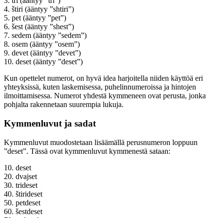
3. tri (ääntyy ”tri”)
4. štiri (ääntyy ”shtiri”)
5. pet (ääntyy ”pet”)
6. šest (ääntyy ”shest”)
7. sedem (ääntyy ”sedem”)
8. osem (ääntyy ”osem”)
9. devet (ääntyy ”devet”)
10. deset (ääntyy ”deset”)
Kun opettelet numerot, on hyvä idea harjoitella niiden käyttöä eri
yhteyksissä, kuten laskemisessa, puhelinnumeroissa ja hintojen
ilmoittamisessa. Numerot yhdestä kymmeneen ovat perusta, jonka
pohjalta rakennetaan suurempia lukuja.
Kymmenluvut ja sadat
Kymmenluvut muodostetaan lisäämällä perusnumeron loppuun
”deset”. Tässä ovat kymmenluvut kymmenestä sataan:
10. deset
20. dvajset
30. trideset
40. štirideset
50. petdeset
60. šestdeset