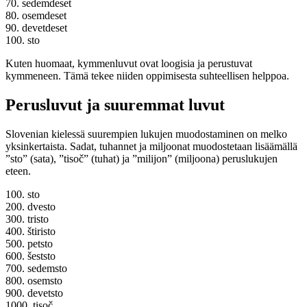
70. sedemdeset
80. osemdeset
90. devetdeset
100. sto
Kuten huomaat, kymmenluvut ovat loogisia ja perustuvat
kymmeneen. Tämä tekee niiden oppimisesta suhteellisen helppoa.
Perusluvut ja suuremmat luvut
Slovenian kielessä suurempien lukujen muodostaminen on melko
yksinkertaista. Sadat, tuhannet ja miljoonat muodostetaan lisäämällä
”sto” (sata), ”tisoč” (tuhat) ja ”milijon” (miljoona) peruslukujen
eteen.
100. sto
200. dvesto
300. tristo
400. štiristo
500. petsto
600. šeststo
700. sedemsto
800. osemsto
900. devetsto
1000. tisoč