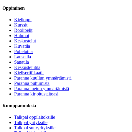
Oppiminen
Kielioppi
Kurssit
Roolipelit
Hahmot
Keskustelut
Kuvatila
Puhelutila
Lausetila
Sanatila
Keskustelutila
Kielisertifikaatit
Paranna kuullun ymmärtämistä
Paranna puhumista
Paranna luetun ymmärtämistä
Paranna kirjoitustaitoasi
Kumppanuuksia
Talkpal oppilaitoksille
Talkpal yrityksille
Talkpal suuryrityksille