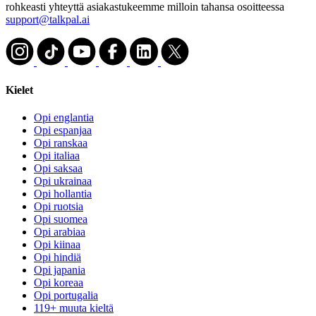
rohkeasti yhteyttä asiakastukeemme milloin tahansa osoitteessa
support@talkpal.ai
Kielet
Opi englantia
Opi espanjaa
Opi ranskaa
Opi italiaa
Opi saksaa
Opi ukrainaa
Opi hollantia
Opi ruotsia
Opi suomea
Opi arabiaa
Opi kiinaa
Opi hindiä
Opi japania
Opi koreaa
Opi portugalia
119+ muuta kieltä