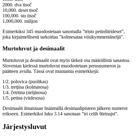
2000. dva tisoč
10,000. deset tisoč
100,000. sto tisoč
1,000,000. milijon
Esimerkiksi 345 muodostetaan sanomalla ”tristo petinštirideset”,
joka kirjaimellisesti tarkoittaa ”kolmesataa viisikymmentäneljä”.
Murtoluvut ja desimaalit
Murtoluvut ja desimaalit ovat myös tärkeä osa määrällistä sanastoa.
Slovenian kielessä murtoluvut muodostetaan perusnumeron ja
päätteen avulla. Tässä ovat muutamia esimerkkejä:
1/2. polovica (puolikas)
1/3. tretjina (kolmasosa)
1/4. četrtina (neljäsosa)
1/5. petina (viidesosa)
Desimaalit ilmaistaan lisäämällä desimaalipisteen jälkeen numerot
erikseen. Esimerkiksi luku 3.14 sanotaan ”tri celih štirinajst”.
Järjestysluvut