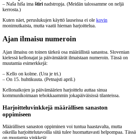
– Naša hiša ima
štiri
nadstropja. (Meidän talossamme on neljä
kerrosta.)
Kuten näet, peruslukujen käyttö lauseissa ei ole
kovin
monimutkaista, mutta vaatii hieman harjoittelua.
Ajan ilmaisu numeroin
Ajan ilmaisu on toinen tärkeä osa määrällistä sanastoa. Slovenian
kielessä kellonajat ja päivämäärät ilmaistaan numeroin. Tässä on
muutamia esimerkkejä:
– Kello on kolme. (Ura je tri.)
– On 15. huhtikuuta. (Petnajsti april.)
Kellonaikojen ja päivämäärien harjoittelu auttaa sinua
kommunikoimaan tehokkaammin jokapäiväisissä tilanteissa.
Harjoitteluvinkkejä määrällisen sanaston
oppimiseen
Määrällisen sanaston oppiminen voi tuntua haastavalta, mutta
oikeilla harjoittelutavoilla siitä tulee huomattavasti helpompaa. Tässä
on muutamia vinkkejä: