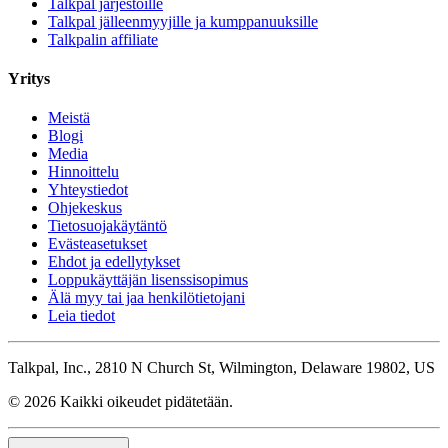
Talkpal järjestöille
Talkpal jälleenmyyjille ja kumppanuuksille
Talkpalin affiliate
Yritys
Meistä
Blogi
Media
Hinnoittelu
Yhteystiedot
Ohjekeskus
Tietosuojakäytäntö
Evästeasetukset
Ehdot ja edellytykset
Loppukäyttäjän lisenssisopimus
Älä myy tai jaa henkilötietojani
Leia tiedot
Talkpal, Inc., 2810 N Church St, Wilmington, Delaware 19802, US
© 2026 Kaikki oikeudet pidätetään.