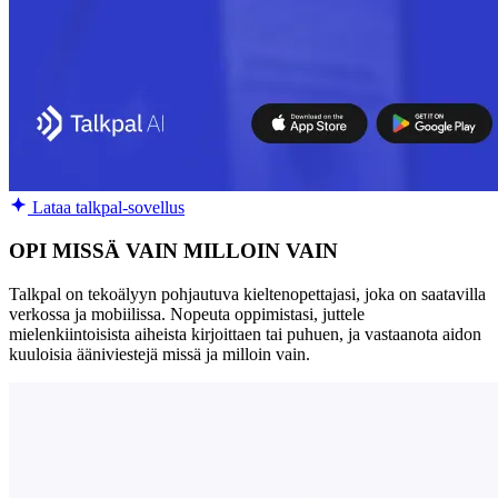
Lataa talkpal-sovellus
OPI MISSÄ VAIN MILLOIN VAIN
Talkpal on tekoälyyn pohjautuva kieltenopettajasi, joka on saatavilla
verkossa ja mobiilissa. Nopeuta oppimistasi, juttele
mielenkiintoisista aiheista kirjoittaen tai puhuen, ja vastaanota aidon
kuuloisia ääniviestejä missä ja milloin vain.