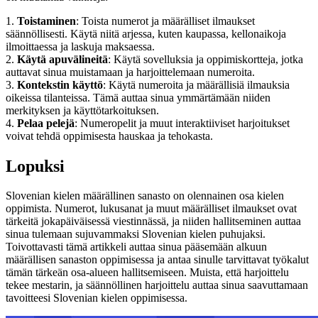
1.
Toistaminen
: Toista numerot ja määrälliset ilmaukset
säännöllisesti. Käytä niitä arjessa, kuten kaupassa, kellonaikoja
ilmoittaessa ja laskuja maksaessa.
2.
Käytä apuvälineitä
: Käytä sovelluksia ja oppimiskortteja, jotka
auttavat sinua muistamaan ja harjoittelemaan numeroita.
3.
Kontekstin käyttö
: Käytä numeroita ja määrällisiä ilmauksia
oikeissa tilanteissa. Tämä auttaa sinua ymmärtämään niiden
merkityksen ja käyttötarkoituksen.
4.
Pelaa pelejä
: Numeropelit ja muut interaktiiviset harjoitukset
voivat tehdä oppimisesta hauskaa ja tehokasta.
Lopuksi
Slovenian kielen määrällinen sanasto on olennainen osa kielen
oppimista. Numerot, lukusanat ja muut määrälliset ilmaukset ovat
tärkeitä jokapäiväisessä viestinnässä, ja niiden hallitseminen auttaa
sinua tulemaan sujuvammaksi Slovenian kielen puhujaksi.
Toivottavasti tämä artikkeli auttaa sinua pääsemään alkuun
määrällisen sanaston oppimisessa ja antaa sinulle tarvittavat työkalut
tämän tärkeän osa-alueen hallitsemiseen. Muista, että harjoittelu
tekee mestarin, ja säännöllinen harjoittelu auttaa sinua saavuttamaan
tavoitteesi Slovenian kielen oppimisessa.