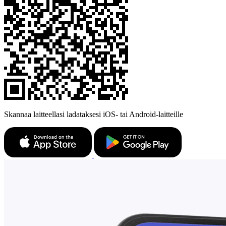
Skannaa laitteellasi ladataksesi iOS- tai Android-laitteille