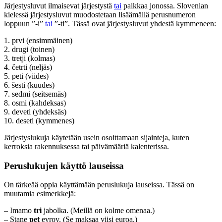
Järjestysluvut ilmaisevat järjestystä
tai
paikkaa jonossa. Slovenian
kielessä järjestysluvut muodostetaan lisäämällä perusnumeron
loppuun ”-i”
tai
”-ti”. Tässä ovat järjestysluvut yhdestä kymmeneen:
1. prvi (ensimmäinen)
2. drugi (toinen)
3. tretji (kolmas)
4. četrti (neljäs)
5. peti (viides)
6. šesti (kuudes)
7. sedmi (seitsemäs)
8. osmi (kahdeksas)
9. deveti (yhdeksäs)
10. deseti (kymmenes)
Järjestyslukuja käytetään usein osoittamaan sijainteja, kuten
kerroksia rakennuksessa tai päivämääriä kalenterissa.
Peruslukujen käyttö lauseissa
On tärkeää oppia käyttämään peruslukuja lauseissa. Tässä on
muutamia esimerkkejä:
– Imamo
tri
jabolka. (Meillä on kolme omenaa.)
– Stane
pet
evrov. (Se maksaa viisi euroa.)