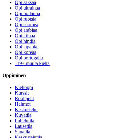
Opi saksaa
Opi ukrainaa
Opi hollantia
Opi ruotsia
Opi suomea
Opi arabiaa
Opi kiinaa
Opi hindiä
Opi japania
Opi koreaa
Opi portugalia
119+ muuta kieltä
Oppiminen
Kielioppi
Kurssit
Roolipelit
Hahmot
Keskustelut
Kuvatila
Puhelutila
Lausetila
Sanatila
Keskustelutila