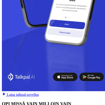
Lataa talkpal-sovellus
OPI MISSÄ VAIN MILLOIN VAIN