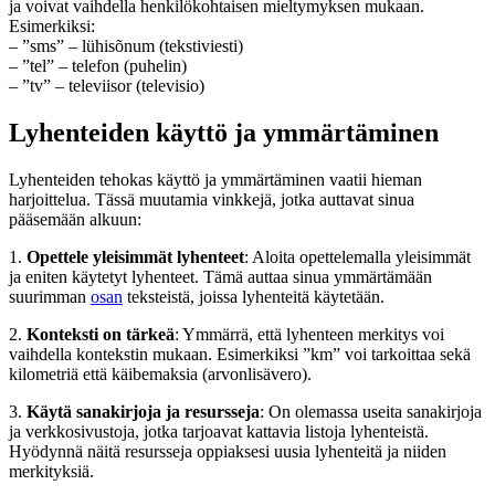
ja voivat vaihdella henkilökohtaisen mieltymyksen mukaan.
Esimerkiksi:
– ”sms” – lühisõnum (tekstiviesti)
– ”tel” – telefon (puhelin)
– ”tv” – televiisor (televisio)
Lyhenteiden käyttö ja ymmärtäminen
Lyhenteiden tehokas käyttö ja ymmärtäminen vaatii hieman
harjoittelua. Tässä muutamia vinkkejä, jotka auttavat sinua
pääsemään alkuun:
1.
Opettele yleisimmät lyhenteet
: Aloita opettelemalla yleisimmät
ja eniten käytetyt lyhenteet. Tämä auttaa sinua ymmärtämään
suurimman
osan
teksteistä, joissa lyhenteitä käytetään.
2.
Konteksti on tärkeä
: Ymmärrä, että lyhenteen merkitys voi
vaihdella kontekstin mukaan. Esimerkiksi ”km” voi tarkoittaa sekä
kilometriä että käibemaksia (arvonlisävero).
3.
Käytä sanakirjoja ja resursseja
: On olemassa useita sanakirjoja
ja verkkosivustoja, jotka tarjoavat kattavia listoja lyhenteistä.
Hyödynnä näitä resursseja oppiaksesi uusia lyhenteitä ja niiden
merkityksiä.