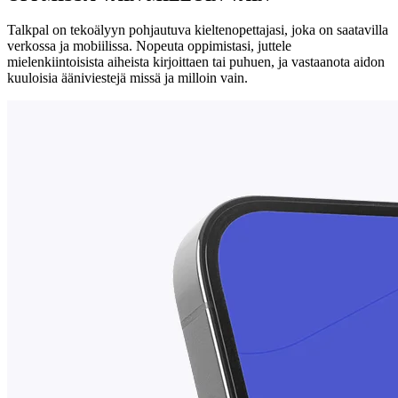
Talkpal on tekoälyyn pohjautuva kieltenopettajasi, joka on saatavilla
verkossa ja mobiilissa. Nopeuta oppimistasi, juttele
mielenkiintoisista aiheista kirjoittaen tai puhuen, ja vastaanota aidon
kuuloisia ääniviestejä missä ja milloin vain.