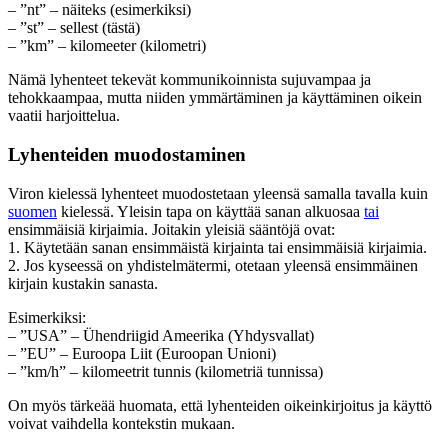
– ”nt” – näiteks (esimerkiksi)
– ”st” – sellest (tästä)
– ”km” – kilomeeter (kilometri)
Nämä lyhenteet tekevät kommunikoinnista sujuvampaa ja
tehokkaampaa, mutta niiden ymmärtäminen ja käyttäminen oikein
vaatii harjoittelua.
Lyhenteiden muodostaminen
Viron kielessä lyhenteet muodostetaan yleensä samalla tavalla kuin
suomen
kielessä. Yleisin tapa on käyttää sanan alkuosaa
tai
ensimmäisiä kirjaimia. Joitakin yleisiä sääntöjä ovat:
1. Käytetään sanan ensimmäistä kirjainta tai ensimmäisiä kirjaimia.
2. Jos kyseessä on yhdistelmätermi, otetaan yleensä ensimmäinen
kirjain kustakin sanasta.
Esimerkiksi:
– ”USA” – Ühendriigid Ameerika (Yhdysvallat)
– ”EU” – Euroopa Liit (Euroopan Unioni)
– ”km/h” – kilomeetrit tunnis (kilometriä tunnissa)
On myös tärkeää huomata, että lyhenteiden oikeinkirjoitus ja käyttö
voivat vaihdella kontekstin mukaan.