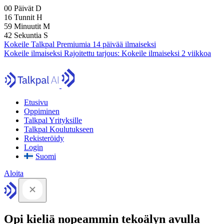
00
Päivät
D
16
Tunnit
H
59
Minuutit
M
41
Sekuntia
S
Kokeile Talkpal Premiumia 14 päivää ilmaiseksi
Kokeile ilmaiseksi
Rajoitettu tarjous:
Kokeile ilmaiseksi 2 viikkoa
Etusivu
Oppiminen
Talkpal Yrityksille
Talkpal Koulutukseen
Rekisteröidy
Login
Suomi
Aloita
Opi kieliä nopeammin tekoälyn avulla