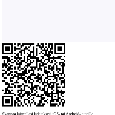
Skannaa laitteellasi ladataksesi iOS- tai Android-laitteille