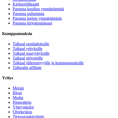
Kielisertifikaatit
Paranna kuullun ymmärtämistä
Paranna puhumista
Paranna luetun ymmärtämistä
Paranna kirjoitustaitoasi
Kumppanuuksia
Talkpal oppilaitoksille
Talkpal yrityksille
Talkpal suuryrityksille
Talkpal järjestöille
Talkpal jälleenmyyjille ja kumppanuuksille
Talkpalin affiliate
Yritys
Meistä
Blogi
Media
Hinnoittelu
Yhteystiedot
Ohjekeskus
Tietosuojakäytäntö