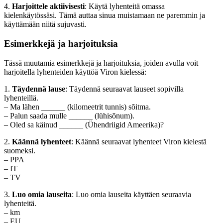
4.
Harjoittele aktiivisesti
: Käytä lyhenteitä omassa
kielenkäytössäsi. Tämä auttaa sinua muistamaan ne paremmin ja
käyttämään niitä sujuvasti.
Esimerkkejä ja harjoituksia
Tässä muutamia esimerkkejä ja harjoituksia, joiden avulla voit
harjoitella lyhenteiden käyttöä Viron kielessä:
1.
Täydennä lause
: Täydennä seuraavat lauseet sopivilla
lyhenteillä.
– Ma lähen ______ (kilomeetrit tunnis) sõitma.
– Palun saada mulle ______ (lühisõnum).
– Oled sa käinud ______ (Ühendriigid Ameerika)?
2.
Käännä lyhenteet
: Käännä seuraavat lyhenteet Viron kielestä
suomeksi.
– PPA
– IT
– TV
3.
Luo omia lauseita
: Luo omia lauseita käyttäen seuraavia
lyhenteitä.
– km
– EU