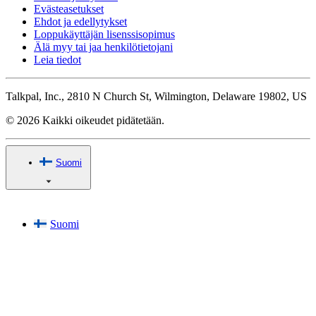
Evästeasetukset
Ehdot ja edellytykset
Loppukäyttäjän lisenssisopimus
Älä myy tai jaa henkilötietojani
Leia tiedot
Talkpal, Inc., 2810 N Church St, Wilmington, Delaware 19802, US
© 2026 Kaikki oikeudet pidätetään.
Suomi
Suomi