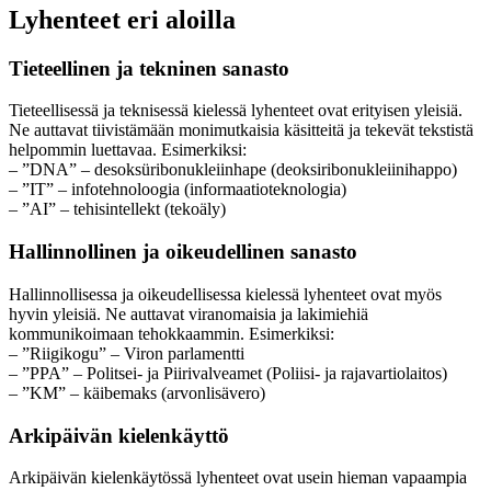
Lyhenteet eri aloilla
Tieteellinen ja tekninen sanasto
Tieteellisessä ja teknisessä kielessä lyhenteet ovat erityisen yleisiä.
Ne auttavat tiivistämään monimutkaisia käsitteitä ja tekevät tekstistä
helpommin luettavaa. Esimerkiksi:
– ”DNA” – desoksüribonukleiinhape (deoksiribonukleiinihappo)
– ”IT” – infotehnoloogia (informaatioteknologia)
– ”AI” – tehisintellekt (tekoäly)
Hallinnollinen ja oikeudellinen sanasto
Hallinnollisessa ja oikeudellisessa kielessä lyhenteet ovat myös
hyvin yleisiä. Ne auttavat viranomaisia ja lakimiehiä
kommunikoimaan tehokkaammin. Esimerkiksi:
– ”Riigikogu” – Viron parlamentti
– ”PPA” – Politsei- ja Piirivalveamet (Poliisi- ja rajavartiolaitos)
– ”KM” – käibemaks (arvonlisävero)
Arkipäivän kielenkäyttö
Arkipäivän kielenkäytössä lyhenteet ovat usein hieman vapaampia