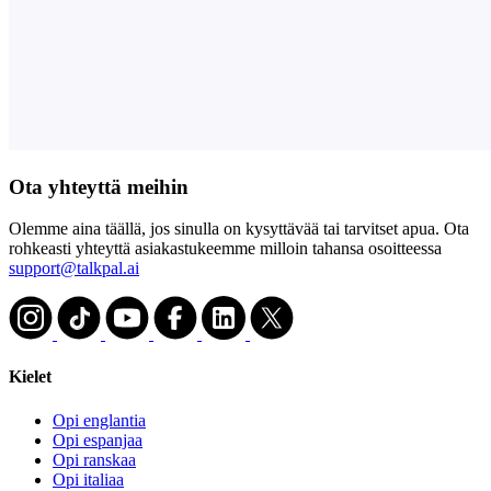
Ota yhteyttä meihin
Olemme aina täällä, jos sinulla on kysyttävää tai tarvitset apua. Ota
rohkeasti yhteyttä asiakastukeemme milloin tahansa osoitteessa
support@talkpal.ai
Kielet
Opi englantia
Opi espanjaa
Opi ranskaa
Opi italiaa