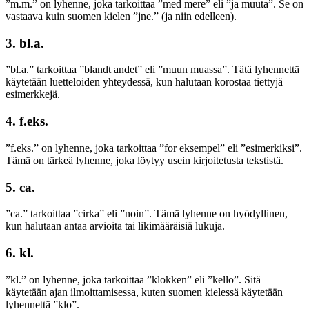
”m.m.” on lyhenne, joka tarkoittaa ”med mere” eli ”ja muuta”. Se on
vastaava kuin suomen kielen ”jne.” (ja niin edelleen).
3.
bl.a.
”bl.a.” tarkoittaa ”blandt andet” eli ”muun muassa”. Tätä lyhennettä
käytetään luetteloiden yhteydessä, kun halutaan korostaa tiettyjä
esimerkkejä.
4.
f.eks.
”f.eks.” on lyhenne, joka tarkoittaa ”for eksempel” eli ”esimerkiksi”.
Tämä on tärkeä lyhenne, joka löytyy usein kirjoitetusta tekstistä.
5.
ca.
”ca.” tarkoittaa ”cirka” eli ”noin”. Tämä lyhenne on hyödyllinen,
kun halutaan antaa arvioita tai likimääräisiä lukuja.
6.
kl.
”kl.” on lyhenne, joka tarkoittaa ”klokken” eli ”kello”. Sitä
käytetään ajan ilmoittamisessa, kuten suomen kielessä käytetään
lyhennettä ”klo”.