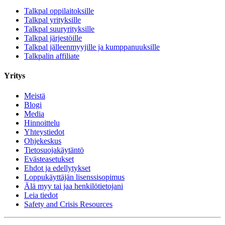
Talkpal oppilaitoksille
Talkpal yrityksille
Talkpal suuryrityksille
Talkpal järjestöille
Talkpal jälleenmyyjille ja kumppanuuksille
Talkpalin affiliate
Yritys
Meistä
Blogi
Media
Hinnoittelu
Yhteystiedot
Ohjekeskus
Tietosuojakäytäntö
Evästeasetukset
Ehdot ja edellytykset
Loppukäyttäjän lisenssisopimus
Älä myy tai jaa henkilötietojani
Leia tiedot
Safety and Crisis Resources