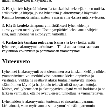
niiden merkitykset ja käyttötavat.
2.
Harjoittele käyttöä
lukemalla tanskalaisia tekstejä, kuten uutisia,
artikkeleita ja kirjoja, joissa lyhenteitä ja akronyymejä käytetään.
Kiinnitä huomiota siihen, miten ja missä yhteyksissä niitä käytetään.
3.
Käytä kontekstia
apuna ymmärtääksesi lyhenteiden ja
akronyymien merkitykset. Usein ympäröivä teksti antaa vihjeitä
siitä, mitä lyhenne tai akronyymi tarkoittaa.
4.
Keskustele tanskaa puhuvien kanssa
ja kysy heiltä, mitä
lyhenteet ja akronyymit tarkoittavat. Tämä auttaa sinua saamaan
käytännön kokemusta ja parantamaan ymmärrystäsi.
Yhteenveto
Lyhenteet ja akronyymit ovat olennainen osa tanskan kieltä ja niiden
ymmärtäminen voi merkittävästi parantaa kielen oppimista ja
viestintää. Vaikka ne saattavat aluksi tuntua haastavilta, niiden
säännöllinen käyttö ja harjoittelu tekevät niistä nopeasti tuttuja.
Muista, että lyhenteiden ja akronyymien käyttö vaatii harkintaa ja on
tärkeää varmistaa, että ne ovat yleisesti tunnettuja ja ymmärrettäviä.
Lyhenteiden ja akronyymien tuntemus ei ainoastaan paranna
kielitaitoasi, vaan myös auttaa sinua ymmärtämään paremmin