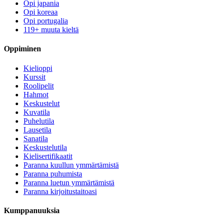
Opi japania
Opi koreaa
Opi portugalia
119+ muuta kieltä
Oppiminen
Kielioppi
Kurssit
Roolipelit
Hahmot
Keskustelut
Kuvatila
Puhelutila
Lausetila
Sanatila
Keskustelutila
Kielisertifikaatit
Paranna kuullun ymmärtämistä
Paranna puhumista
Paranna luetun ymmärtämistä
Paranna kirjoitustaitoasi
Kumppanuuksia