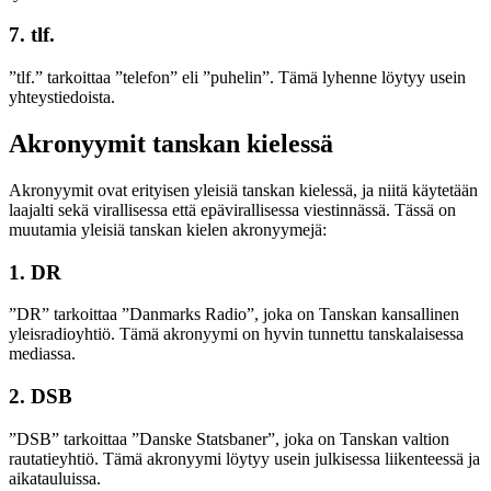
7.
tlf.
”tlf.” tarkoittaa ”telefon” eli ”puhelin”. Tämä lyhenne löytyy usein
yhteystiedoista.
Akronyymit tanskan kielessä
Akronyymit ovat erityisen yleisiä tanskan kielessä, ja niitä käytetään
laajalti sekä virallisessa että epävirallisessa viestinnässä. Tässä on
muutamia yleisiä tanskan kielen akronyymejä:
1.
DR
”DR” tarkoittaa ”Danmarks Radio”, joka on Tanskan kansallinen
yleisradioyhtiö. Tämä akronyymi on hyvin tunnettu tanskalaisessa
mediassa.
2.
DSB
”DSB” tarkoittaa ”Danske Statsbaner”, joka on Tanskan valtion
rautatieyhtiö. Tämä akronyymi löytyy usein julkisessa liikenteessä ja
aikatauluissa.