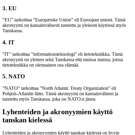
3.
EU
”EU” tarkoittaa ”Europæiske Union” eli Euroopan unioni. Tämä
akronyymi on kansainvälisesti tunnettu ja yleisesti käytössä myös
Tanskassa.
4.
IT
”IT” tarkoittaa ”informationsteknologi” eli tietotekniikka. Tämä
akronyymi on yleinen sekä Tanskassa että muissa maissa, joissa
tietotekniikka on olennainen osa elämää.
5.
NATO
”NATO” tarkoittaa ”North Atlantic Treaty Organization” eli
Pohjois-Atlantin liitto. Tämä akronyymi on kansainvälinen ja
tunnettu myös Tanskassa, joka on NATO:n jäsen.
Lyhenteiden ja akronyymien käyttö
tanskan kielessä
Lyhenteiden ja akronyymien käyttö tanskan kielessä on hyvin