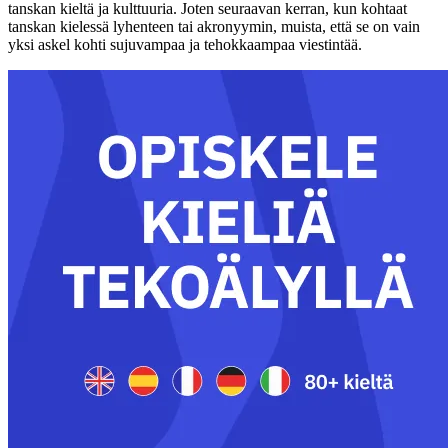
tanskan kieltä ja kulttuuria. Joten seuraavan kerran, kun kohtaat
tanskan kielessä lyhenteen tai akronyymin, muista, että se on vain
yksi askel kohti sujuvampaa ja tehokkaampaa viestintää.