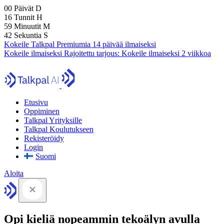
00
Päivät
D
16
Tunnit
H
59
Minuutit
M
41
Sekuntia
S
Kokeile Talkpal Premiumia 14 päivää ilmaiseksi
Kokeile ilmaiseksi
Rajoitettu tarjous:
Kokeile ilmaiseksi 2 viikkoa
Etusivu
Oppiminen
Talkpal Yrityksille
Talkpal Koulutukseen
Rekisteröidy
Login
Suomi
Aloita
Opi kieliä nopeammin tekoälyn avulla