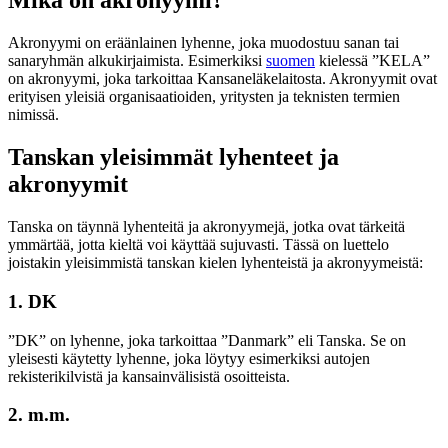
Mikä on akronyymi?
Akronyymi on eräänlainen lyhenne, joka muodostuu sanan tai
sanaryhmän alkukirjaimista. Esimerkiksi
suomen
kielessä ”KELA”
on akronyymi, joka tarkoittaa Kansaneläkelaitosta. Akronyymit ovat
erityisen yleisiä organisaatioiden, yritysten ja teknisten termien
nimissä.
Tanskan yleisimmät lyhenteet ja
akronyymit
Tanska on täynnä lyhenteitä ja akronyymejä, jotka ovat tärkeitä
ymmärtää, jotta kieltä voi käyttää sujuvasti. Tässä on luettelo
joistakin yleisimmistä tanskan kielen lyhenteistä ja akronyymeistä:
1.
DK
”DK” on lyhenne, joka tarkoittaa ”Danmark” eli Tanska. Se on
yleisesti käytetty lyhenne, joka löytyy esimerkiksi autojen
rekisterikilvistä ja kansainvälisistä osoitteista.
2.
m.m.