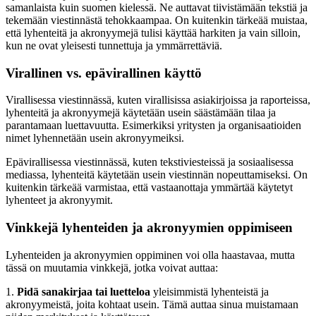
samanlaista kuin suomen kielessä. Ne auttavat tiivistämään tekstiä ja
tekemään viestinnästä tehokkaampaa. On kuitenkin tärkeää muistaa,
että lyhenteitä ja akronyymejä tulisi käyttää harkiten ja vain silloin,
kun ne ovat yleisesti tunnettuja ja ymmärrettäviä.
Virallinen vs. epävirallinen käyttö
Virallisessa viestinnässä, kuten virallisissa asiakirjoissa ja raporteissa,
lyhenteitä ja akronyymejä käytetään usein säästämään tilaa ja
parantamaan luettavuutta. Esimerkiksi yritysten ja organisaatioiden
nimet lyhennetään usein akronyymeiksi.
Epävirallisessa viestinnässä, kuten tekstiviesteissä ja sosiaalisessa
mediassa, lyhenteitä käytetään usein viestinnän nopeuttamiseksi. On
kuitenkin tärkeää varmistaa, että vastaanottaja ymmärtää käytetyt
lyhenteet ja akronyymit.
Vinkkejä lyhenteiden ja akronyymien oppimiseen
Lyhenteiden ja akronyymien oppiminen voi olla haastavaa, mutta
tässä on muutamia vinkkejä, jotka voivat auttaa:
1.
Pidä sanakirjaa tai luetteloa
yleisimmistä lyhenteistä ja
akronyymeistä, joita kohtaat usein. Tämä auttaa sinua muistamaan