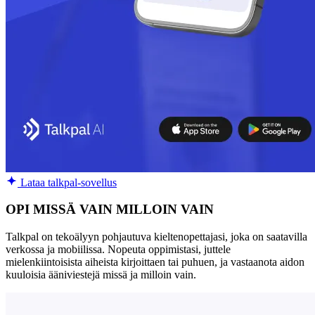
Lataa talkpal-sovellus
OPI MISSÄ VAIN MILLOIN VAIN
Talkpal on tekoälyyn pohjautuva kieltenopettajasi, joka on saatavilla
verkossa ja mobiilissa. Nopeuta oppimistasi, juttele
mielenkiintoisista aiheista kirjoittaen tai puhuen, ja vastaanota aidon
kuuloisia ääniviestejä missä ja milloin vain.