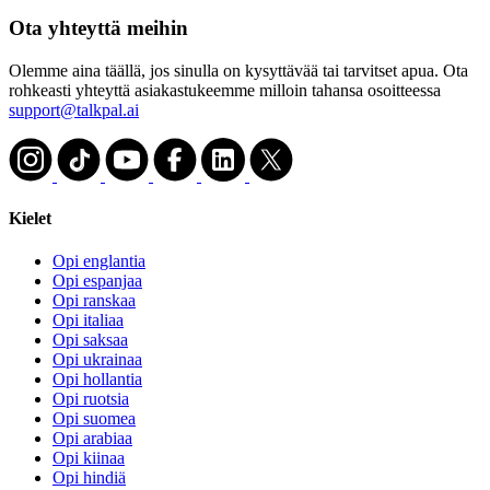
Ota yhteyttä meihin
Olemme aina täällä, jos sinulla on kysyttävää tai tarvitset apua. Ota
rohkeasti yhteyttä asiakastukeemme milloin tahansa osoitteessa
support@talkpal.ai
Kielet
Opi englantia
Opi espanjaa
Opi ranskaa
Opi italiaa
Opi saksaa
Opi ukrainaa
Opi hollantia
Opi ruotsia
Opi suomea
Opi arabiaa
Opi kiinaa
Opi hindiä