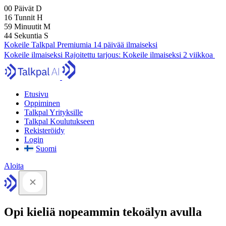
00
Päivät
D
16
Tunnit
H
59
Minuutit
M
43
Sekuntia
S
Kokeile Talkpal Premiumia 14 päivää ilmaiseksi
Kokeile ilmaiseksi
Rajoitettu tarjous:
Kokeile ilmaiseksi 2 viikkoa
Etusivu
Oppiminen
Talkpal Yrityksille
Talkpal Koulutukseen
Rekisteröidy
Login
Suomi
Aloita
Opi kieliä nopeammin tekoälyn avulla