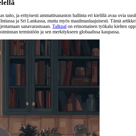
lellä
aito, ja erityisesti ammattisanaston hallinta eri kielillä avaa ovia uusil
 Intiassa ja Sri Lankassa, mutta myös maailmanlaajuisesti. Tämä artikke
 laajentamaan sanavarastoaan.
Talkpal
on erinomainen työkalu kielten oppi
ketoiminnan termistöön ja sen merkitykseen globaalissa kaupassa.