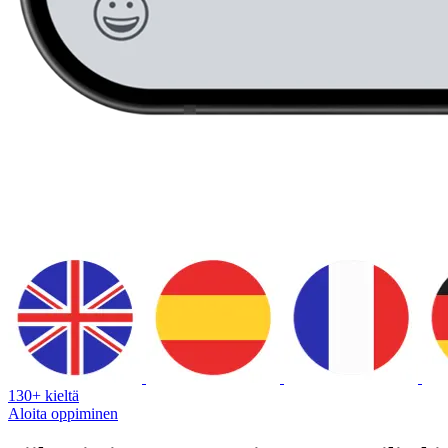
130+ kieltä
Aloita oppiminen