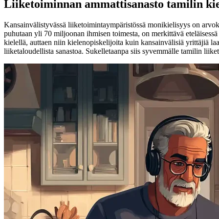
Liiketoiminnan ammattisanasto tamilin kie
Kansainvälistyvässä liiketoimintaympäristössä monikielisyys on arvokas t
puhutaan yli 70 miljoonan ihmisen toimesta, on merkittävä eteläisessä
kielellä, auttaen niin kielenopiskelijoita kuin kansainvälisiä yrittäjiä
liiketaloudellista sanastoa. Sukelletaanpa siis syvemmälle tamilin lii