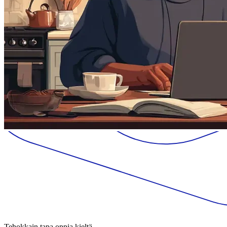
Tehokkain tapa oppia kieltä