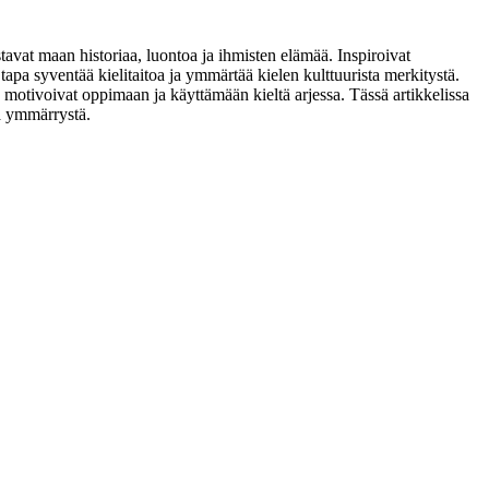
astavat maan historiaa, luontoa ja ihmisten elämää. Inspiroivat
apa syventää kielitaitoa ja ymmärtää kielen kulttuurista merkitystä.
ka motivoivat oppimaan ja käyttämään kieltä arjessa. Tässä artikkelissa
ta ymmärrystä.