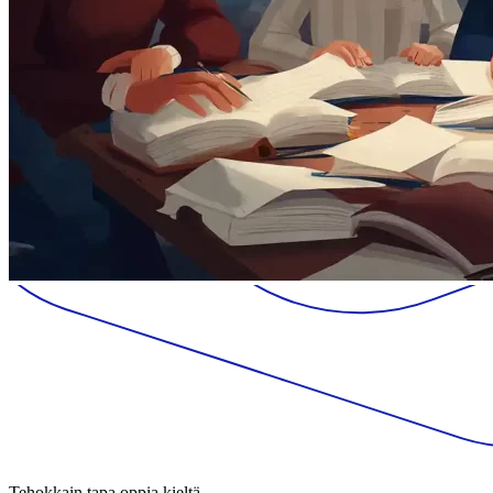
Tehokkain tapa oppia kieltä