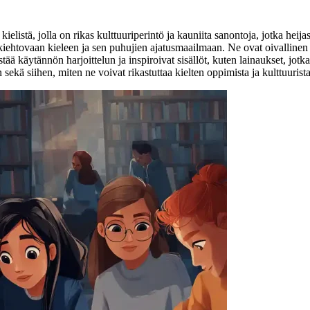
ielistä, jolla on rikas kulttuuriperintö ja kauniita sanontoja, jotka heij
kiehtovaan kieleen ja sen puhujien ajatusmaailmaan. Ne ovat oivallinen t
ää käytännön harjoittelun ja inspiroivat sisällöt, kuten lainaukset, jot
 sekä siihen, miten ne voivat rikastuttaa kielten oppimista ja kulttuuris