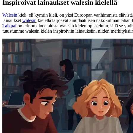
Inspiroivat lainaukset walesin kielellä
Walesin
kieli, eli kymrin kieli, on yksi Euroopan vanhimmista elävistä k
lainaukset
walesin
kielellä tarjoavat ainutlaatuisen näkökulman tähän 
Talkpal
on erinomainen alusta walesin kielen opiskeluun, sillä se yhdist
tutustumme walesin kielen inspiroiviin lainauksiin, niiden merkityksiin