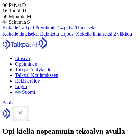
00
Päivät
D
16
Tunnit
H
59
Minuutit
M
43
Sekuntia
S
Kokeile Talkpal Premiumia 14 päivää ilmaiseksi
Kokeile ilmaiseksi
Rajoitettu tarjous:
Kokeile ilmaiseksi 2 viikkoa
Etusivu
Oppiminen
Talkpal Yrityksille
Talkpal Koulutukseen
Rekisteröidy
Login
Suomi
Aloita
Opi kieliä nopeammin tekoälyn avulla