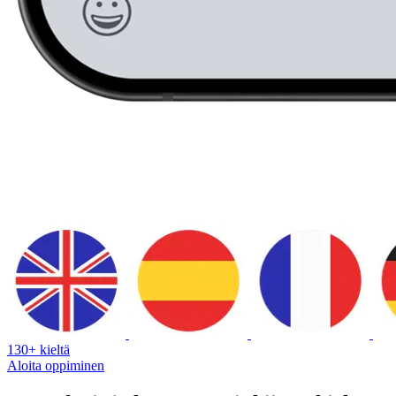
130+ kieltä
Aloita oppiminen