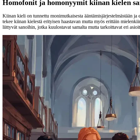
Homofonit ja homonyymit kiinan kielen sa
Kiinan kieli on tunnettu monimutkaisesta ääntämisjärjestelmästään ja er
tekee kiinan kielestä erityisen haastavan mutta myös erittäin mielenki
liittyvät sanoihin, jotka kuulostavat samalta mutta tarkoittavat eri asio