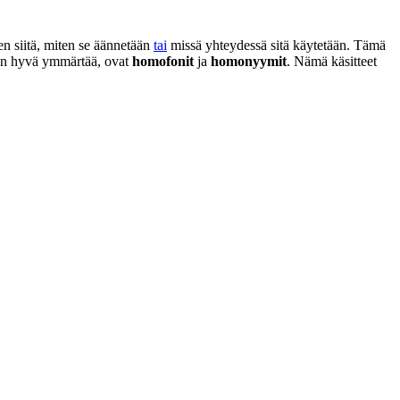
en siitä, miten se äännetään
tai
missä yhteydessä sitä käytetään. Tämä
n on hyvä ymmärtää, ovat
homofonit
ja
homonyymit
. Nämä käsitteet