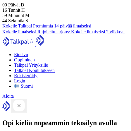
00
Päivät
D
16
Tunnit
H
59
Minuutit
M
43
Sekuntia
S
Kokeile Talkpal Premiumia 14 päivää ilmaiseksi
Kokeile ilmaiseksi
Rajoitettu tarjous:
Kokeile ilmaiseksi 2 viikkoa
Etusivu
Oppiminen
Talkpal Yrityksille
Talkpal Koulutukseen
Rekisteröidy
Login
Suomi
Aloita
Opi kieliä nopeammin tekoälyn avulla