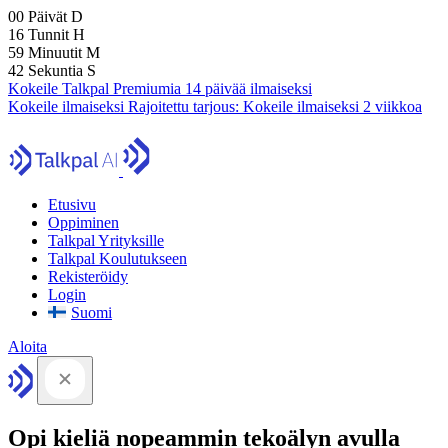
00
Päivät
D
16
Tunnit
H
59
Minuutit
M
41
Sekuntia
S
Kokeile Talkpal Premiumia 14 päivää ilmaiseksi
Kokeile ilmaiseksi
Rajoitettu tarjous:
Kokeile ilmaiseksi 2 viikkoa
Etusivu
Oppiminen
Talkpal Yrityksille
Talkpal Koulutukseen
Rekisteröidy
Login
Suomi
Aloita
Opi kieliä nopeammin tekoälyn avulla