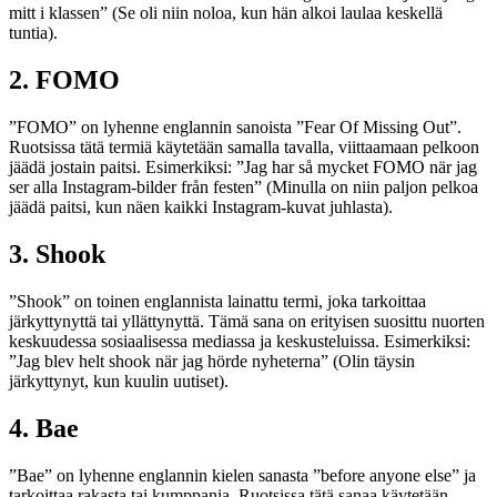
mitt i klassen” (Se oli niin noloa, kun hän alkoi laulaa keskellä
tuntia).
2. FOMO
”FOMO” on lyhenne englannin sanoista ”Fear Of Missing Out”.
Ruotsissa tätä termiä käytetään samalla tavalla, viittaamaan pelkoon
jäädä jostain paitsi. Esimerkiksi: ”Jag har så mycket FOMO när jag
ser alla Instagram-bilder från festen” (Minulla on niin paljon pelkoa
jäädä paitsi, kun näen kaikki Instagram-kuvat juhlasta).
3. Shook
”Shook” on toinen englannista lainattu termi, joka tarkoittaa
järkyttynyttä tai yllättynyttä. Tämä sana on erityisen suosittu nuorten
keskuudessa sosiaalisessa mediassa ja keskusteluissa. Esimerkiksi:
”Jag blev helt shook när jag hörde nyheterna” (Olin täysin
järkyttynyt, kun kuulin uutiset).
4. Bae
”Bae” on lyhenne englannin kielen sanasta ”before anyone else” ja
tarkoittaa rakasta tai kumppania. Ruotsissa tätä sanaa käytetään