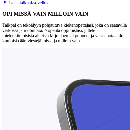
Lataa talkpal-sovellus
OPI MISSÄ VAIN MILLOIN VAIN
Talkpal on tekoälyyn pohjautuva kieltenopettajasi, joka on saatavilla
verkossa ja mobiilissa. Nopeuta oppimistasi, juttele
mielenkiintoisista aiheista kirjoittaen tai puhuen, ja vastaanota aidon
kuuloisia ääniviestejä missä ja milloin vain.