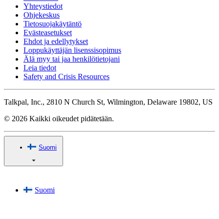
Yhteystiedot
Ohjekeskus
Tietosuojakäytäntö
Evästeasetukset
Ehdot ja edellytykset
Loppukäyttäjän lisenssisopimus
Älä myy tai jaa henkilötietojani
Leia tiedot
Safety and Crisis Resources
Talkpal, Inc., 2810 N Church St, Wilmington, Delaware 19802, US
© 2026 Kaikki oikeudet pidätetään.
Suomi
Suomi