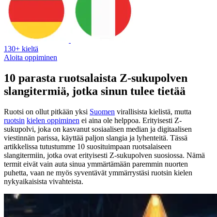
130+ kieltä
Aloita oppiminen
10 parasta ruotsalaista Z-sukupolven
slangitermiä, jotka sinun tulee tietää
Ruotsi on ollut pitkään yksi
Suomen
virallisista kielistä, mutta
ruotsin
kielen oppiminen
ei aina ole helppoa. Erityisesti Z-
sukupolvi, joka on kasvanut sosiaalisen median ja digitaalisen
viestinnän parissa, käyttää paljon slangia ja lyhenteitä. Tässä
artikkelissa tutustumme 10 suosituimpaan ruotsalaiseen
slangitermiin, jotka ovat erityisesti Z-sukupolven suosiossa. Nämä
termit eivät vain auta sinua ymmärtämään paremmin nuorten
puhetta, vaan ne myös syventävät ymmärrystäsi ruotsin kielen
nykyaikaisista vivahteista.