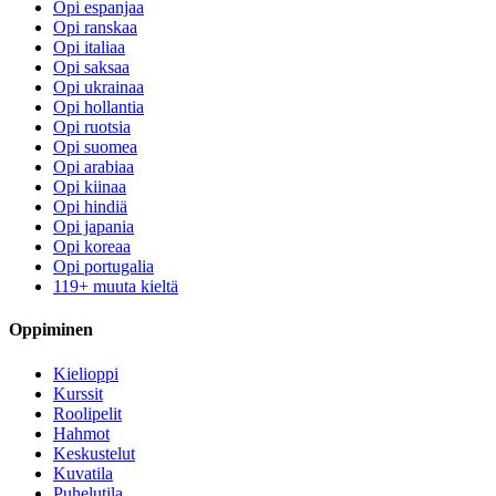
Opi espanjaa
Opi ranskaa
Opi italiaa
Opi saksaa
Opi ukrainaa
Opi hollantia
Opi ruotsia
Opi suomea
Opi arabiaa
Opi kiinaa
Opi hindiä
Opi japania
Opi koreaa
Opi portugalia
119+ muuta kieltä
Oppiminen
Kielioppi
Kurssit
Roolipelit
Hahmot
Keskustelut
Kuvatila
Puhelutila