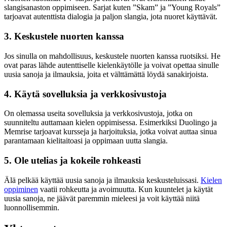
slangisanaston oppimiseen. Sarjat kuten ”Skam” ja ”Young Royals”
tarjoavat autenttista dialogia ja paljon slangia, jota nuoret käyttävät.
3. Keskustele nuorten kanssa
Jos sinulla on mahdollisuus, keskustele nuorten kanssa ruotsiksi. He
ovat paras lähde autenttiselle kielenkäytölle ja voivat opettaa sinulle
uusia sanoja ja ilmauksia, joita et välttämättä löydä sanakirjoista.
4. Käytä sovelluksia ja verkkosivustoja
On olemassa useita sovelluksia ja verkkosivustoja, jotka on
suunniteltu auttamaan kielen oppimisessa. Esimerkiksi Duolingo ja
Memrise tarjoavat kursseja ja harjoituksia, jotka voivat auttaa sinua
parantamaan kielitaitoasi ja oppimaan uutta slangia.
5. Ole utelias ja kokeile rohkeasti
Älä pelkää käyttää uusia sanoja ja ilmauksia keskusteluissasi.
Kielen
oppiminen
vaatii rohkeutta ja avoimuutta. Kun kuuntelet ja käytät
uusia sanoja, ne jäävät paremmin mieleesi ja voit käyttää niitä
luonnollisemmin.