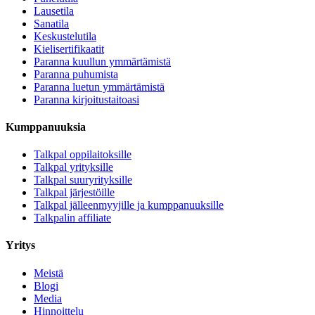
Lausetila
Sanatila
Keskustelutila
Kielisertifikaatit
Paranna kuullun ymmärtämistä
Paranna puhumista
Paranna luetun ymmärtämistä
Paranna kirjoitustaitoasi
Kumppanuuksia
Talkpal oppilaitoksille
Talkpal yrityksille
Talkpal suuryrityksille
Talkpal järjestöille
Talkpal jälleenmyyjille ja kumppanuuksille
Talkpalin affiliate
Yritys
Meistä
Blogi
Media
Hinnoittelu