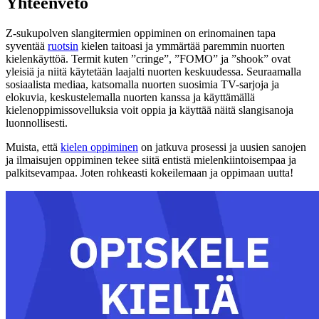
Yhteenveto
Z-sukupolven slangitermien oppiminen on erinomainen tapa
syventää
ruotsin
kielen taitoasi ja ymmärtää paremmin nuorten
kielenkäyttöä. Termit kuten ”cringe”, ”FOMO” ja ”shook” ovat
yleisiä ja niitä käytetään laajalti nuorten keskuudessa. Seuraamalla
sosiaalista mediaa, katsomalla nuorten suosimia TV-sarjoja ja
elokuvia, keskustelemalla nuorten kanssa ja käyttämällä
kielenoppimissovelluksia voit oppia ja käyttää näitä slangisanoja
luonnollisesti.
Muista, että
kielen oppiminen
on jatkuva prosessi ja uusien sanojen
ja ilmaisujen oppiminen tekee siitä entistä mielenkiintoisempaa ja
palkitsevampaa. Joten rohkeasti kokeilemaan ja oppimaan uutta!