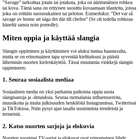
”Savage” tarkoittaa jotain tai jotakuta, joka on äärimmäisen rohkea
tai kova. Tämä sana on erityisen suosittu kuvaamaan tilanteita, joissa
joku on erittäin suorasukainen tai peloton. Esimerkiksi: ”Det var så
savage av henne att säga det där till chefen” (Se oli todella rohkeaa
häneltä sanoa noin pomolle).
Miten oppia ja käyttää slangia
Slangin oppiminen ja käyttäminen voi aluksi tuntua haastavalta,
mutta se on erinomainen tapa syventää kielitaitoasi ja päästä
lähemmäs nuorten kielenkäyttöä. Tässä muutamia vinkkejä slangin
oppimiseen:
1. Seuraa sosiaalista mediaa
Sosiaalinen media on yksi parhaista paikoista oppia uusia
slangisanoja ja -ilmauksia. Seuraa ruotsalaisia influenssereita,
muusikoita ja muita julkisuuden henkilöitä Instagramissa, Twitterissä
ja TikTokissa. Näin pysyt ajan tasalla uusimmista trendeistä ja
termeistä.
2. Katso nuorten sarjoja ja elokuvia
Nuorten suosimat TV-sarjat ja elokuvat ovat erinomainen lähde