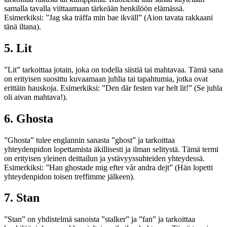
samalla tavalla viittaamaan tärkeään henkilöön elämässä.
Esimerkiksi: ”Jag ska träffa min bae ikväll” (Aion tavata rakkaani
tänä iltana).
5. Lit
”Lit” tarkoittaa jotain, joka on todella siistiä tai mahtavaa. Tämä sana
on erityisen suosittu kuvaamaan juhlia tai tapahtumia, jotka ovat
erittäin hauskoja. Esimerkiksi: ”Den där festen var helt lit!” (Se juhla
oli aivan mahtava!).
6. Ghosta
”Ghosta” tulee englannin sanasta ”ghost” ja tarkoittaa
yhteydenpidon lopettamista äkillisesti ja ilman selitystä. Tämä termi
on erityisen yleinen deittailun ja ystävyyssuhteiden yhteydessä.
Esimerkiksi: ”Han ghostade mig efter vår andra dejt” (Hän lopetti
yhteydenpidon toisen treffimme jälkeen).
7. Stan
”Stan” on yhdistelmä sanoista ”stalker” ja ”fan” ja tarkoittaa